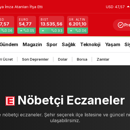
İmza Atanları İfşa Etti
USD
47,57
SD
EURO
BIST
GR. ALTIN
7,57
54,77
13.535,56
6.201,10
Pr
%0.06
%0.05
%0.93
%0.06
Gündem
Magazin
Spor
Sağlık
Teknoloji
Yaşam
Si
i Ücret
Son Depremler
Dolar
Borsa
Zamlar
Nöbetçi Eczaneler
 nöbetçi eczaneler. Şehir seçerek ilçe listesine ve güncel 
ulaşabilirsiniz.