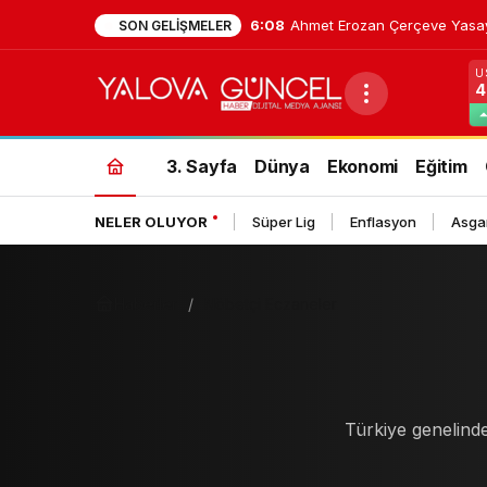
6:08
Ahmet Erozan Çerçeve Yasaya 
SON GELIŞMELER
U
4
3. Sayfa
Dünya
Ekonomi
Eğitim
NELER OLUYOR
Süper Lig
Enflasyon
Asgar
Haberler
Nöbetçi Eczaneler
Türkiye genelinde