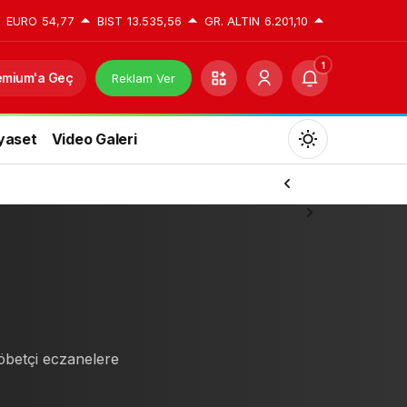
EURO
54,77
BIST
13.535,56
GR. ALTIN
6.201,10
1
emium'a Geç
Reklam Ver
yaset
Video Galeri
Mod
değiştir
Gündüz Modu
Gündüz modunu seçin.
Gece Modu
nöbetçi eczanelere
Gece modunu seçin.