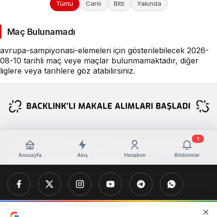
Tümü
Canlı
Bitti
Yakında
Maç Bulunamadı
avrupa-sampiyonasi-elemeleri için gösterilebilecek 2026-
08-10 tarihli maç veye maçlar bulunmamaktadır, diğer
liglere veya tarihlere göz atabilirsiniz.
1
Copyright © 2026 , Tüm Hakları Yalova Güncel Haber Aittir !
Anasayfa
Akış
Hesabım
Bildirimler
Künye
Sorumluluk Reddi
İletişim