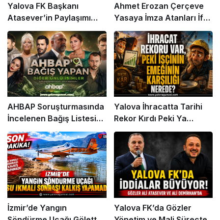
Yalova FK Başkanı
Ahmet Erozan Çerçeve
Atasever’in Paylaşımı
Yasaya İmza Atanları İfşa
Gündem Oldu
Etti
AHBAP Soruşturmasında
Yalova İhracatta Tarihi
İncelenen Bağış Listesi
Rekor Kırdı Peki Ya
Gündemde
İşçinin Cüzdanı?
İzmir’de Yangın
Yalova FK’da Gözler
Söndürme Uçağı Gölette
Yönetim ve Mali Süreçte