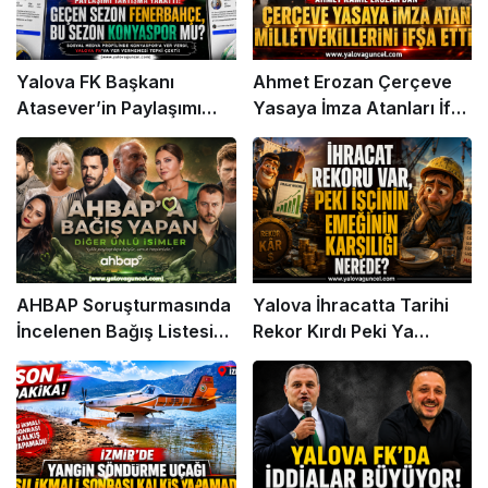
Yalova FK Başkanı
Ahmet Erozan Çerçeve
Atasever’in Paylaşımı
Yasaya İmza Atanları İfşa
Gündem Oldu
Etti
AHBAP Soruşturmasında
Yalova İhracatta Tarihi
İncelenen Bağış Listesi
Rekor Kırdı Peki Ya
Gündemde
İşçinin Cüzdanı?