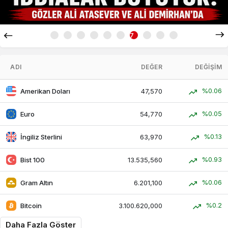
7
ADI
DEĞER
DEĞIŞIM
%0.06
Amerikan Doları
47,570
%0.05
Euro
54,770
%0.13
İngiliz Sterlini
63,970
%0.93
Bist 100
13.535,560
%0.06
Gram Altın
6.201,100
%0.2
Bitcoin
3.100.620,000
Daha Fazla Göster