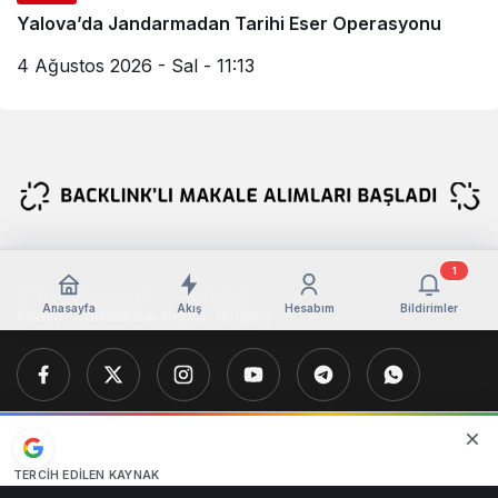
Yalova’da Jandarmadan Tarihi Eser Operasyonu
4 Ağustos 2026 - Sal - 11:13
1
Copyright © 2026 , Tüm Hakları Yalova Güncel Haber Aittir !
Anasayfa
Akış
Hesabım
Bildirimler
Künye
Sorumluluk Reddi
İletişim
TERCIH EDILEN KAYNAK
Google'da bizi öne çıkarın