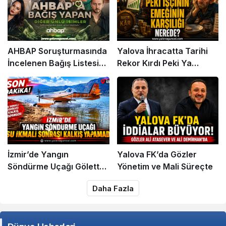
AHBAP Soruşturmasında
Yalova İhracatta Tarihi
İncelenen Bağış Listesi
Rekor Kırdı Peki Ya
Gündemde
İşçinin Cüzdanı?
İzmir’de Yangın
Yalova FK’da Gözler
Söndürme Uçağı Gölette
Yönetim ve Mali Süreçte
Kalkış Yapamadı!
Daha Fazla