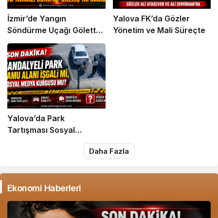
İzmir’de Yangın
Yalova FK’da Gözler
Söndürme Uçağı Gölette
Yönetim ve Mali Süreçte
Kalkış Yapamadı!
Yalova’da Park
Tartışması Sosyal
Medyada Büyük Yankı
Daha Fazla
Uyandırdı
Ekonomi Haberleri