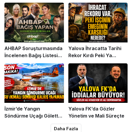
Gündem Oldu
Etti
AHBAP Soruşturmasında
Yalova İhracatta Tarihi
İncelenen Bağış Listesi
Rekor Kırdı Peki Ya
Gündemde
İşçinin Cüzdanı?
İzmir’de Yangın
Yalova FK’da Gözler
Söndürme Uçağı Gölette
Yönetim ve Mali Süreçte
Kalkış Yapamadı!
Daha Fazla