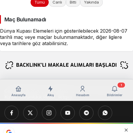
Tümü
Canlı
Bitti
Yakında
Maç Bulunamadı
Dünya Kupası Elemeleri için gösterilebilecek 2026-08-07
tarihli maç veye maçlar bulunmamaktadır, diğer liglere
veya tarihlere göz atabilirsiniz.
1
Copyright © 2026 , Tüm Hakları Yalova Güncel Haber Aittir !
Anasayfa
Akış
Hesabım
Bildirimler
Künye
Sorumluluk Reddi
İletişim