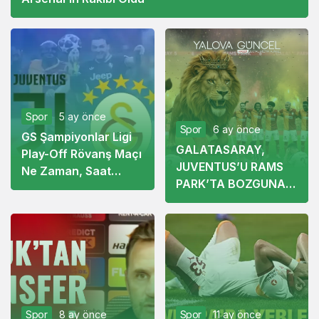
Spor
5 ay önce
Spor
6 ay önce
GS Şampiyonlar Ligi
GALATASARAY,
Play-Off Rövanş Maçı
JUVENTUS’U RAMS
Ne Zaman, Saat
PARK’TA BOZGUNA
Kaçta? Muhtemel
UĞRATTI
11’ler ve Tüm
Detaylar
Spor
8 ay önce
Spor
11 ay önce