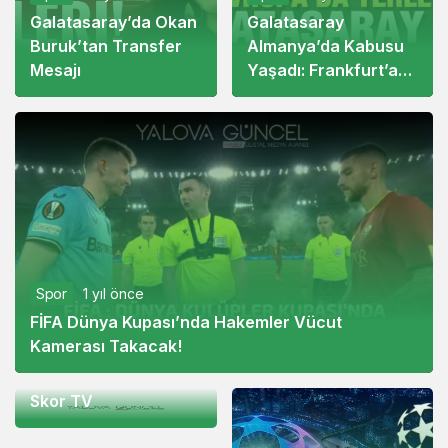
Galatasaray’da Okan
Galatasaray
Buruk’tan Transfer
Almanya’da Kabusu
Mesajı
Yaşadı: Frankfurt’a
5-1 Mağlup Oldu
Spor
1 yıl önce
FİFA Dünya Kupası’nda Hakemler Vücut
Spor
1 yıl önce
Kamerası Takacak!
Spor Tutkunlarının
Yeni Adresi: Güncel
Skor TV