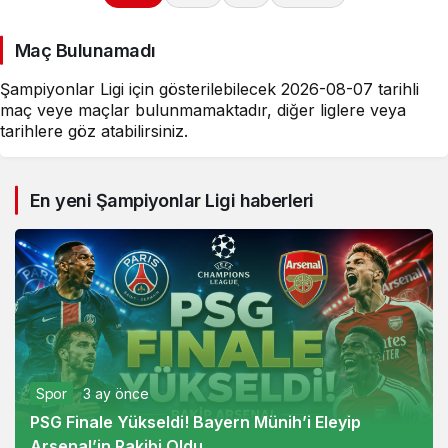
Maç Bulunamadı
Şampiyonlar Ligi için gösterilebilecek 2026-08-07 tarihli
maç veye maçlar bulunmamaktadır, diğer liglere veya
tarihlere göz atabilirsiniz.
En yeni Şampiyonlar Ligi haberleri
Spor
3 ay önce
PSG Finale Yükseldi! Bayern Münih’i Eleyip
Arsenal’in Rakibi Oldu