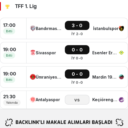
TFF 1. Lig
17:00
3 - 0
Bandırmaspor
İstanbulspor
Bitti
İY 2-0
19:00
0 - 0
Sivasspor
Esenler Erokspor
Bitti
İY 0-0
19:00
0 - 0
Ümraniyespor
Mardin 1969 Spor
Bitti
İY 0-0
21:30
vs
Antalyaspor
Keçiörengücü
Yakında