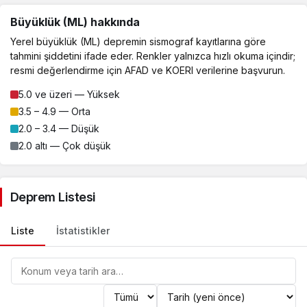
Büyüklük (ML) hakkında
Yerel büyüklük (ML) depremin sismograf kayıtlarına göre
tahmini şiddetini ifade eder. Renkler yalnızca hızlı okuma içindir;
resmi değerlendirme için AFAD ve KOERI verilerine başvurun.
5.0 ve üzeri — Yüksek
3.5 – 4.9 — Orta
2.0 – 3.4 — Düşük
2.0 altı — Çok düşük
Deprem Listesi
Liste
İstatistikler