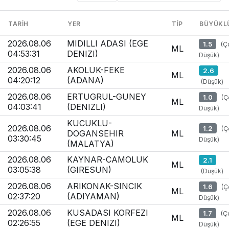
Konum
veya
TARIH
YER
TIP
BÜYÜKL
tarihe
göre
Son
2026.08.06
MIDILLI ADASI (EGE
1.5
(Ç
ara
ML
depremler
04:53:31
DENIZI)
Düşük)
listesi
2026.08.06
AKOLUK-FEKE
2.6
ML
04:20:12
(ADANA)
(Düşük)
2026.08.06
ERTUGRUL-GUNEY
1.0
(Ç
ML
04:03:41
(DENIZLI)
Düşük)
KUCUKLU-
2026.08.06
1.2
(Ç
DOGANSEHIR
ML
03:30:45
Düşük)
(MALATYA)
2026.08.06
KAYNAR-CAMOLUK
2.1
ML
03:05:38
(GIRESUN)
(Düşük)
2026.08.06
ARIKONAK-SINCIK
1.6
(Ç
ML
02:37:20
(ADIYAMAN)
Düşük)
2026.08.06
KUSADASI KORFEZI
1.7
(Ç
ML
02:26:55
(EGE DENIZI)
Düşük)