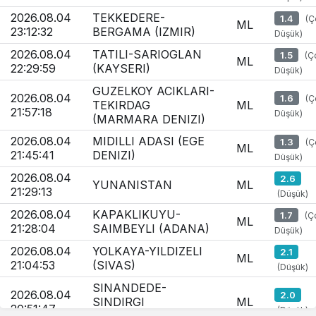
2026.08.04
TEKKEDERE-
1.4
(Ç
ML
23:12:32
BERGAMA (IZMIR)
Düşük)
2026.08.04
TATILI-SARIOGLAN
1.5
(Ç
ML
22:29:59
(KAYSERI)
Düşük)
GUZELKOY ACIKLARI-
2026.08.04
1.6
(Ç
TEKIRDAG
ML
21:57:18
Düşük)
(MARMARA DENIZI)
2026.08.04
MIDILLI ADASI (EGE
1.3
(Ç
ML
21:45:41
DENIZI)
Düşük)
2026.08.04
2.6
YUNANISTAN
ML
21:29:13
(Düşük)
2026.08.04
KAPAKLIKUYU-
1.7
(Ç
ML
21:28:04
SAIMBEYLI (ADANA)
Düşük)
2026.08.04
YOLKAYA-YILDIZELI
2.1
ML
21:04:53
(SIVAS)
(Düşük)
SINANDEDE-
2026.08.04
2.0
SINDIRGI
ML
20:51:47
(Düşük)