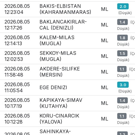
2026.08.05
BAKIS-ELBISTAN
2.0
ML
12:23:04
(KAHRAMANMARAS)
(Düşük)
2026.08.05
BAKLANCAKIRLAR-
1.4
(Ç
ML
12:17:26
CAL (DENIZLI)
Düşük)
2026.08.05
KALEM-MILAS
1.8
(Ç
ML
12:14:13
(MUGLA)
Düşük)
2026.08.05
SEKKOY-MILAS
1.5
(Ç
ML
12:02:53
(MUGLA)
Düşük)
2026.08.05
AKDERE-SILIFKE
1.1
(Ç
ML
11:58:48
(MERSIN)
Düşük)
2026.08.05
3.0
EGE DENIZI
ML
11:05:54
(Düşük)
2026.08.05
KAPIKAYA-SIMAV
1.4
(Ç
ML
10:17:19
(KUTAHYA)
Düşük)
2026.08.05
KORU-CINARCIK
1.1
(Ç
ML
10:12:28
(YALOVA)
Düşük)
SAHINKAYA-
2026.08.05
1.3
(Ç