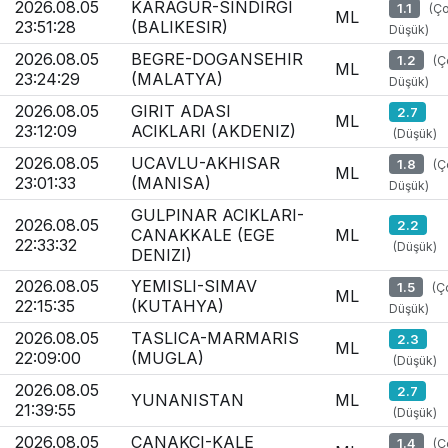
2026.08.05
KARAGUR-SINDIRGI
1.1
(Ç
ML
23:51:28
(BALIKESIR)
Düşük)
2026.08.05
BEGRE-DOGANSEHIR
1.2
(Ç
ML
23:24:29
(MALATYA)
Düşük)
2026.08.05
GIRIT ADASI
2.7
ML
23:12:09
ACIKLARI (AKDENIZ)
(Düşük)
2026.08.05
UCAVLU-AKHISAR
1.8
(Ç
ML
23:01:33
(MANISA)
Düşük)
GULPINAR ACIKLARI-
2026.08.05
2.2
CANAKKALE (EGE
ML
22:33:32
(Düşük)
DENIZI)
2026.08.05
YEMISLI-SIMAV
1.5
(Ç
ML
22:15:35
(KUTAHYA)
Düşük)
2026.08.05
TASLICA-MARMARIS
2.3
ML
22:09:00
(MUGLA)
(Düşük)
2026.08.05
2.7
YUNANISTAN
ML
21:39:55
(Düşük)
2026.08.05
CANAKCI-KALE
1.4
(Ç