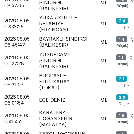
SINDIRGI
ML
08:57:06
Düşük)
(BALIKESIR)
YUKARISUTLU-
2026.08.05
2.4
REFAHIYE
ML
07:33:26
(Düşük)
(ERZINCAN)
2026.08.05
BAYRAKLI-SINDIRGI
1.4
(Ç
ML
06:45:47
(BALIKESIR)
Düşük)
YUSUFCAM-
2026.08.05
1.1
(Ç
SINDIRGI
ML
06:22:28
Düşük)
(BALIKESIR)
BUGDAYLI-
2026.08.05
2.1
SULUSARAY
ML
06:21:07
(Düşük)
(TOKAT)
2026.08.05
2.8
EGE DENIZI
ML
06:01:54
(Düşük)
KARATERZI-
2026.08.05
1.9
(Ç
DOGANSEHIR
ML
05:15:52
Düşük)
(MALATYA)
2026.08.05
TASOLUK-GOKSUN