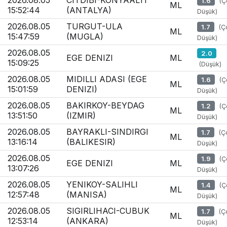
2026.08.05
CITDIBI-KONYAALTI
1.6
(Ç
ML
15:52:44
(ANTALYA)
Düşük)
2026.08.05
TURGUT-ULA
1.7
(Ç
ML
15:47:59
(MUGLA)
Düşük)
2026.08.05
2.0
EGE DENIZI
ML
15:09:25
(Düşük)
2026.08.05
MIDILLI ADASI (EGE
1.6
(Ç
ML
15:01:59
DENIZI)
Düşük)
2026.08.05
BAKIRKOY-BEYDAG
1.2
(Ç
ML
13:51:50
(IZMIR)
Düşük)
2026.08.05
BAYRAKLI-SINDIRGI
1.7
(Ç
ML
13:16:14
(BALIKESIR)
Düşük)
2026.08.05
1.9
(Ç
EGE DENIZI
ML
13:07:26
Düşük)
2026.08.05
YENIKOY-SALIHLI
1.4
(Ç
ML
12:57:48
(MANISA)
Düşük)
2026.08.05
SIGIRLIHACI-CUBUK
1.7
(Ç
ML
12:53:14
(ANKARA)
Düşük)