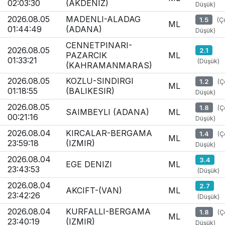
02:03:30
(AKDENIZ)
Düşük)
2026.08.05
MADENLI-ALADAG
1.5
(Ç
ML
01:44:49
(ADANA)
Düşük)
CENNETPINARI-
2026.08.05
2.1
PAZARCIK
ML
01:33:21
(Düşük)
(KAHRAMANMARAS)
2026.08.05
KOZLU-SINDIRGI
1.2
(Ç
ML
01:18:55
(BALIKESIR)
Düşük)
2026.08.05
1.8
(Ç
SAIMBEYLI (ADANA)
ML
00:21:16
Düşük)
2026.08.04
KIRCALAR-BERGAMA
1.4
(Ç
ML
23:59:18
(IZMIR)
Düşük)
2026.08.04
3.4
EGE DENIZI
ML
23:43:53
(Düşük)
2026.08.04
2.7
AKCIFT-(VAN)
ML
23:42:26
(Düşük)
2026.08.04
KURFALLI-BERGAMA
1.8
(Ç
ML
23:40:19
(IZMIR)
Düşük)