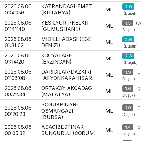
2026.08.06
KATRANDAGI-EMET
2.0
ML
01:41:56
(KUTAHYA)
(Düşük)
2026.08.06
YESILYURT-KELKIT
1.5
(Ç
ML
01:41:40
(GUMUSHANE)
Düşük)
2026.08.06
MIDILLI ADASI (EGE
2.6
ML
01:31:02
DENIZI)
(Düşük)
2026.08.06
KOCYATAGI-
2.3
ML
01:14:20
(ERZINCAN)
(Düşük)
2026.08.06
DARICILAR-DAZKIRI
1.9
(Ç
ML
01:08:08
(AFYONKARAHISAR)
Düşük)
2026.08.06
ORTAKOY-AKCADAG
1.6
(Ç
ML
00:22:34
(MALATYA)
Düşük)
SOGUKPINAR-
2026.08.06
1.9
(Ç
OSMANGAZI
ML
00:20:23
Düşük)
(BURSA)
2026.08.06
ASAGIBESPINAR-
1.4
(Ç
ML
00:05:32
SUNGURLU (CORUM)
Düşük)