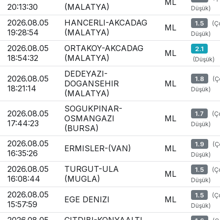
ML
20:13:30
(MALATYA)
Düşük)
2026.08.05
HANCERLI-AKCADAG
1.5
(Ç
ML
19:28:54
(MALATYA)
Düşük)
2026.08.05
ORTAKOY-AKCADAG
2.1
ML
18:54:32
(MALATYA)
(Düşük)
DEDEYAZI-
2026.08.05
1.8
(Ç
DOGANSEHIR
ML
18:21:14
Düşük)
(MALATYA)
SOGUKPINAR-
2026.08.05
1.7
(Ç
OSMANGAZI
ML
17:44:23
Düşük)
(BURSA)
2026.08.05
1.9
(Ç
ERMISLER-(VAN)
ML
16:35:26
Düşük)
2026.08.05
TURGUT-ULA
1.5
(Ç
ML
16:08:44
(MUGLA)
Düşük)
2026.08.05
1.5
(Ç
EGE DENIZI
ML
15:57:59
Düşük)