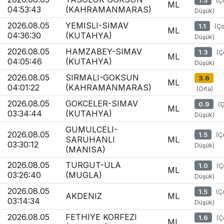
1.5
(Ç
ML
04:53:43
(KAHRAMANMARAS)
Düşük)
2026.08.05
YEMISLI-SIMAV
1.1
(Ç
ML
04:36:30
(KUTAHYA)
Düşük)
2026.08.05
HAMZABEY-SIMAV
1.3
(Ç
ML
04:05:46
(KUTAHYA)
Düşük)
2026.08.05
SIRMALI-GOKSUN
3.6
ML
04:01:22
(KAHRAMANMARAS)
(Orta)
2026.08.05
GOKCELER-SIMAV
0.9
(
ML
03:34:44
(KUTAHYA)
Düşük)
GUMULCELI-
2026.08.05
1.5
(Ç
SARUHANLI
ML
03:30:12
Düşük)
(MANISA)
2026.08.05
TURGUT-ULA
1.0
(Ç
ML
03:26:40
(MUGLA)
Düşük)
2026.08.05
1.5
(Ç
AKDENIZ
ML
03:14:34
Düşük)
2026.08.05
FETHIYE KORFEZI
1.6
(Ç
ML