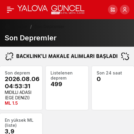
Haberler
Son Depremler
Son Depremler
Deprem
Son deprem
Listelenen
Son 24 saat
özeti
2026.08.06
deprem
0
499
04:53:31
MIDILLI ADASI
(EGE DENIZI)
ML 1.5
En yüksek ML
(liste)
3,9