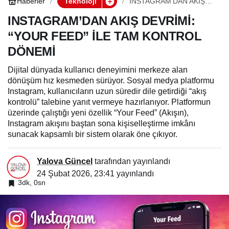
Haberler
Teknoloji
INSTAGRAM’DAN AKIŞ
DEVRİMİ: “YOUR FEED”
İLE TAM KONTROL
INSTAGRAM’DAN AKIŞ DEVRİMİ:
DÖNEMİ
“YOUR FEED” İLE TAM KONTROL
DÖNEMİ
Dijital dünyada kullanıcı deneyimini merkeze alan
dönüşüm hız kesmeden sürüyor. Sosyal medya platformu
Instagram, kullanıcıların uzun süredir dile getirdiği “akış
kontrolü” talebine yanıt vermeye hazırlanıyor. Platformun
üzerinde çalıştığı yeni özellik “Your Feed” (Akışın),
Instagram akışını baştan sona kişiselleştirme imkânı
sunacak kapsamlı bir sistem olarak öne çıkıyor.
Yalova Güncel
tarafından yayınlandı
24 Şubat 2026, 23:41
yayınlandı
3dk, 0sn