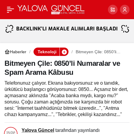
INSTAGRAM’DAN AKIŞ
Paylaş
DEVRİMİ: “YOUR FEED”
İLE TAM KONTROL
Haberler
Teknoloji
Bitmeyen Çile: 0850’li
Numaralar ve Spam
DÖNEMİ
Arama Kâbusu
Bitmeyen Çile: 0850’li Numaralar ve
Spam Arama Kâbusu
Telefonunuz çalıyor. Ekrana bakıyorsunuz ve o tanıdık,
ürkütücü başlangıcı görüyorsunuz: 0850... Açsanız bir dert,
açmasanız aklınızda "Acaba banka mıydı, kargo mu?"
sorusu. Çoğu zaman açtığınızda ise karşınızda bir robot
sesi: "İnternet taahhüdünüz bitmek üzeredir...", "Arıtma
cihazı kampanyamız...", "Tebrikler, çekilişi kazandınız..."
Yalova Güncel
tarafından yayınlandı