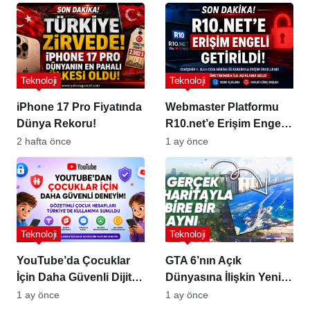
Teknoloji
Teknoloji
iPhone 17 Pro Fiyatında
Webmaster Platformu
Dünya Rekoru!
R10.net’e Erişim Engeli
Kararı!
2 hafta önce
1 ay önce
Teknoloji
Teknoloji
YouTube’da Çocuklar
GTA 6’nın Açık
İçin Daha Güvenli Dijital
Dünyasına İlişkin Yeni
Deneyim
Detaylar Sızdı!
1 ay önce
1 ay önce