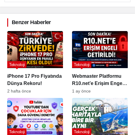
Benzer Haberler
Teknoloji
Teknoloji
iPhone 17 Pro Fiyatında
Webmaster Platformu
Dünya Rekoru!
R10.net’e Erişim Engeli
Kararı!
2 hafta önce
1 ay önce
Teknoloji
Teknoloji