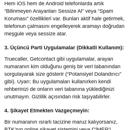
Hem iOS hem de Android telefonlarda artık
“Bilinmeyen Arayanları Sessize Al” veya “Spam
Koruması” özellikleri var. Bunları aktif hale getirmek,
telefonun çalmasını engelleyerek aramayı doğrudan
meşgule veya sessize atar.
3. Üçüncü Parti Uygulamalar (Dikkatli Kullanım):
Truecaller, Getcontact gibi uygulamalar, arayan
numaranın kim olduğunu geniş bir veri tabanından
sorgulayarak size gösterir (“Potansiyel Dolandırıcı”
gibi). Uyarı: Bu uygulamaları kullanırken kendi
rehberinizi de onların veri tabanına yüklediğinizi
unutmayın. Gizlilik açısından risk taşıyabilirler.
4. Şikayet Etmekten Vazgeçmeyin:
Bir numaranın ısrarlı tacizine maruz kalıyorsanız,
BTK’nın online şikayet sistemini veya CİMER’i