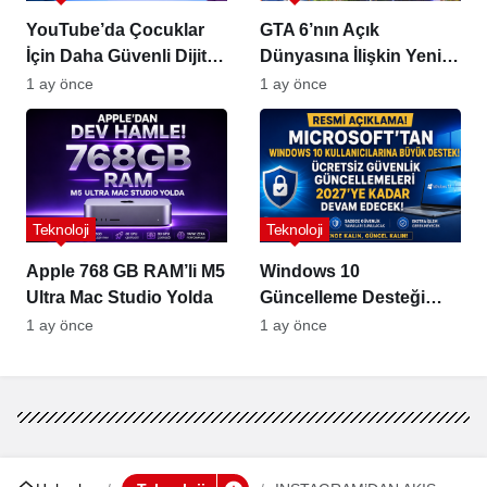
YouTube’da Çocuklar
GTA 6’nın Açık
İçin Daha Güvenli Dijital
Dünyasına İlişkin Yeni
Deneyim
Detaylar Sızdı!
1 ay önce
1 ay önce
Teknoloji
Teknoloji
Apple 768 GB RAM’li M5
Windows 10
Ultra Mac Studio Yolda
Güncelleme Desteği
2027’ye Uzatıldı
1 ay önce
1 ay önce