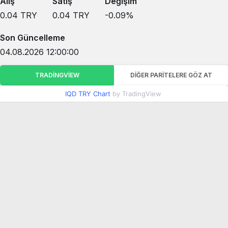
Alış
Satış
Değişim
0.04
TRY
0.04
TRY
-0.09
%
Son Güncelleme
04.08.2026 12:00:00
TRADINGVIEW
DIĞER PARITELERE GÖZ AT
IQD TRY Chart
by TradingView