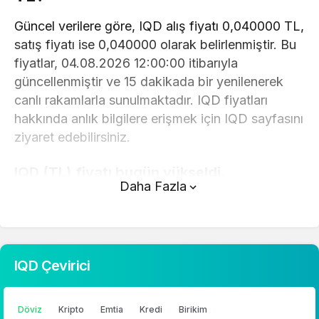
Güncel verilere göre, IQD alış fiyatı 0,040000 TL,
satış fiyatı ise 0,040000 olarak belirlenmiştir. Bu
fiyatlar, 04.08.2026 12:00:00 itibarıyla
güncellenmiştir ve 15 dakikada bir yenilenerek
canlı rakamlarla sunulmaktadır. IQD fiyatları
hakkında anlık bilgilere erişmek için IQD sayfasını
ziyaret edebilirsiniz.
IQD (TL) fiyatı bugün yükseldi.
Daha Fazla
IQD anlık olarak 0,040000 TL fiyatından işlem
görmektedir ve 24 saatlik yaklaşık işlem hacmi 0.
Fiyatı son 24 saatte -0,090000 değişim
göstermiştir..
IQD Çevirici
IQD hesaplama işlemleri için, sayfanın üstünde
yer alan çevirici aracını kullanarak mevcut fiyatlar
Döviz
Kripto
Emtia
Kredi
Birikim