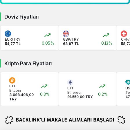
Döviz Fiyatları
EUR/TRY
GBP/TRY
CHF/
0.05%
0.13%
54,77 TL
63,97 TL
58,7
Kripto Para Fiyatları
BTC
ETH
U
Bitcoin
Ethereum
Te
0.3%
0.2%
3.098.406,00
91.550,00 TRY
47
TRY