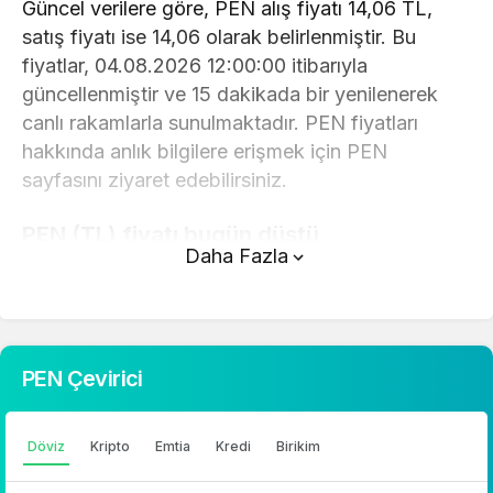
Güncel verilere göre, PEN alış fiyatı 14,06 TL,
satış fiyatı ise 14,06 olarak belirlenmiştir. Bu
fiyatlar, 04.08.2026 12:00:00 itibarıyla
güncellenmiştir ve 15 dakikada bir yenilenerek
canlı rakamlarla sunulmaktadır. PEN fiyatları
hakkında anlık bilgilere erişmek için PEN
sayfasını ziyaret edebilirsiniz.
PEN (TL) fiyatı bugün düştü.
Daha Fazla
PEN anlık olarak 14,06 TL fiyatından işlem
görmektedir ve 24 saatlik yaklaşık işlem hacmi 0.
Fiyatı son 24 saatte 0,410000 değişim
göstermiştir..
PEN Çevirici
PEN hesaplama işlemleri için, sayfanın üstünde
yer alan çevirici aracını kullanarak mevcut fiyatlar
Döviz
Kripto
Emtia
Kredi
Birikim
üzerinden hızlı ve kolay bir şekilde çevirme