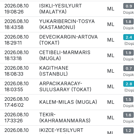
2026.08.10
ISIKLI-YESILYURT
0.9
ML
19:08:26
(MALATYA)
Düşük
2026.08.10
YUKARIBERCIN-TOSYA
1.8
ML
18:43:58
(KASTAMONU)
Düşük
2026.08.10
DEVECIKARGIN-ARTOVA
2.4
ML
18:29:11
(TOKAT)
(Düşü
2026.08.10
CETIBELI-MARMARIS
1.9
ML
18:13:18
(MUGLA)
Düşük
2026.08.10
KAGITHANE
0.7
ML
18:08:33
(ISTANBUL)
Düşük
2026.08.10
ARPACIKARACAY-
2.8
ML
18:03:55
SULUSARAY (TOKAT)
(Düşü
2026.08.10
1.5
KALEM-MILAS (MUGLA)
ML
17:46:02
Düşük
2026.08.10
TEKIR-
1.6
ML
17:33:26
(KAHRAMANMARAS)
Düşük
2026.08.10
IKIZCE-YESILYURT
1.2
ML