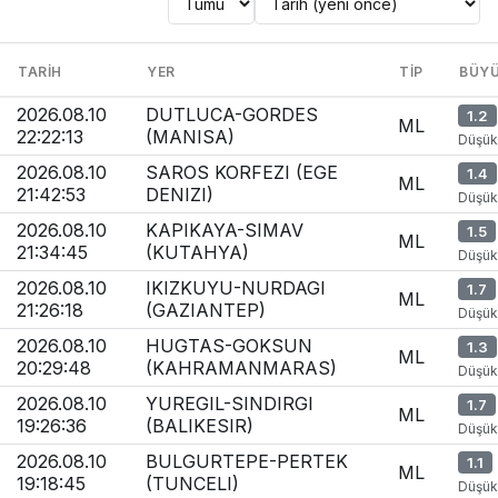
Konum
veya
TARIH
YER
TIP
BÜY
tarihe
göre
Son
2026.08.10
DUTLUCA-GORDES
1.2
ara
ML
depremler
22:22:13
(MANISA)
Düşük
listesi
2026.08.10
SAROS KORFEZI (EGE
1.4
ML
21:42:53
DENIZI)
Düşük
2026.08.10
KAPIKAYA-SIMAV
1.5
ML
21:34:45
(KUTAHYA)
Düşük
2026.08.10
IKIZKUYU-NURDAGI
1.7
ML
21:26:18
(GAZIANTEP)
Düşük
2026.08.10
HUGTAS-GOKSUN
1.3
ML
20:29:48
(KAHRAMANMARAS)
Düşük
2026.08.10
YUREGIL-SINDIRGI
1.7
ML
19:26:36
(BALIKESIR)
Düşük
2026.08.10
BULGURTEPE-PERTEK
1.1
ML
19:18:45
(TUNCELI)
Düşük