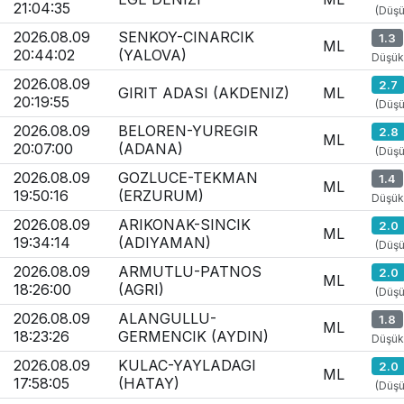
21:04:35
(Düşü
2026.08.09
SENKOY-CINARCIK
1.3
ML
20:44:02
(YALOVA)
Düşük
2026.08.09
2.7
GIRIT ADASI (AKDENIZ)
ML
20:19:55
(Düşü
2026.08.09
BELOREN-YUREGIR
2.8
ML
20:07:00
(ADANA)
(Düşü
2026.08.09
GOZLUCE-TEKMAN
1.4
ML
19:50:16
(ERZURUM)
Düşük
2026.08.09
ARIKONAK-SINCIK
2.0
ML
19:34:14
(ADIYAMAN)
(Düşü
2026.08.09
ARMUTLU-PATNOS
2.0
ML
18:26:00
(AGRI)
(Düşü
2026.08.09
ALANGULLU-
1.8
ML
18:23:26
GERMENCIK (AYDIN)
Düşük
2026.08.09
KULAC-YAYLADAGI
2.0
ML
17:58:05
(HATAY)
(Düşü