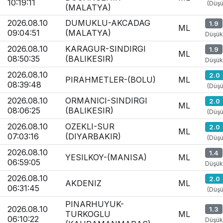
10:19:11
(Düşü
(MALATYA)
2026.08.10
DUMUKLU-AKCADAG
1.9
ML
09:04:51
(MALATYA)
Düşük
2026.08.10
KARAGUR-SINDIRGI
1.9
ML
08:50:35
(BALIKESIR)
Düşük
2026.08.10
2.0
PIRAHMETLER-(BOLU)
ML
08:39:48
(Düşü
2026.08.10
ORMANICI-SINDIRGI
2.0
ML
08:06:25
(BALIKESIR)
(Düşü
2026.08.10
OZEKLI-SUR
2.0
ML
07:03:16
(DIYARBAKIR)
(Düşü
2026.08.10
1.4
YESILKOY-(MANISA)
ML
06:59:05
Düşük
2026.08.10
2.0
AKDENIZ
ML
06:31:45
(Düşü
PINARHUYUK-
2026.08.10
1.3
TURKOGLU
ML
06:10:22
Düşük