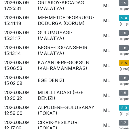
2026.08.09
ORTAKOY-AKCADAG
1.5
ML
17:25:31
(MALATYA)
Düşük
2026.08.09
MEHMETDEDEOBRUGU-
2.4
ML
15:41:18
DODURGA (CORUM)
(Düşü
2026.08.09
GULUMUSAGI-
1.9
ML
15:31:17
(MALATYA)
Düşük
2026.08.09
BEGRE-DOGANSEHIR
1.8
ML
15:13:14
(MALATYA)
Düşük
2026.08.09
KAZANDERE-GOKSUN
3.5
ML
15:06:53
(KAHRAMANMARAS)
(Orta
2026.08.09
1.8
EGE DENIZI
ML
15:02:08
Düşük
2026.08.09
MIDILLI ADASI (EGE
1.5
ML
13:20:32
DENIZI)
Düşük
2026.08.09
ALPUDERE-SULUSARAY
2.3
ML
12:59:00
(TOKAT)
(Düşü
2026.08.09
CIKRIK-YESILYURT
1.7
ML
12:17:09
(TOKAT)
Düşük