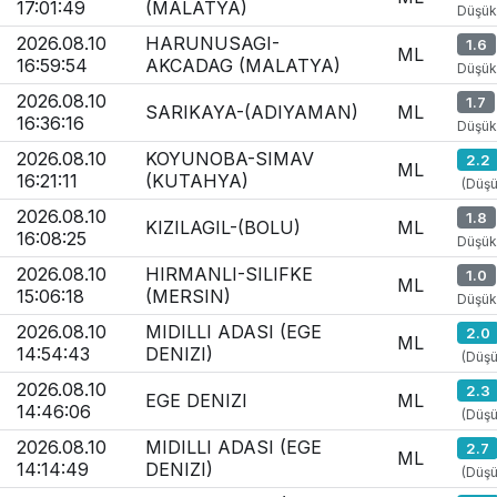
17:01:49
(MALATYA)
Düşük
2026.08.10
HARUNUSAGI-
1.6
ML
16:59:54
AKCADAG (MALATYA)
Düşük
2026.08.10
1.7
SARIKAYA-(ADIYAMAN)
ML
16:36:16
Düşük
2026.08.10
KOYUNOBA-SIMAV
2.2
ML
16:21:11
(KUTAHYA)
(Düşü
2026.08.10
1.8
KIZILAGIL-(BOLU)
ML
16:08:25
Düşük
2026.08.10
HIRMANLI-SILIFKE
1.0
ML
15:06:18
(MERSIN)
Düşük
2026.08.10
MIDILLI ADASI (EGE
2.0
ML
14:54:43
DENIZI)
(Düşü
2026.08.10
2.3
EGE DENIZI
ML
14:46:06
(Düşü
2026.08.10
MIDILLI ADASI (EGE
2.7
ML
14:14:49
DENIZI)
(Düşü