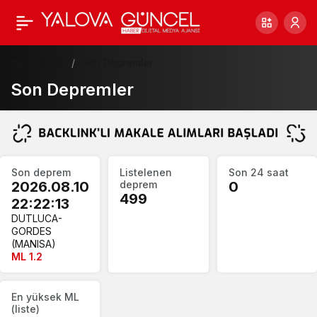
Haberler
Son Depremler
Son Depremler
Deprem
Son deprem
Listelenen
Son 24 saat
özeti
2026.08.10
deprem
0
499
22:22:13
DUTLUCA-
GORDES
(MANISA)
ML 1.2
En yüksek ML
(liste)