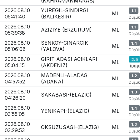
(KAHRAMANMARAS)
2026.08.10
YUREGIL-SINDIRGI
1.1
ML
05:41:40
(BALIKESIR)
Düşük
2026.08.10
1.1
AZIZIYE (ERZURUM)
ML
05:39:38
Düşük
2026.08.10
SENKOY-CINARCIK
1.4
ML
05:06:08
(YALOVA)
Düşük
2026.08.10
GIRIT ADASI ACIKLARI
2.5
ML
05:04:15
(AKDENIZ)
(Düşü
2026.08.10
MADENLI-ALADAG
1.2
ML
04:57:52
(ADANA)
Düşük
2026.08.10
1.3
SAKABASI-(ELAZIG)
ML
04:26:20
Düşük
2026.08.10
1.4
YENIKAPI-(ELAZIG)
ML
03:55:05
Düşük
2026.08.10
1.2
OKSUZUSAGI-(ELAZIG)
ML
03:29:53
Düşük