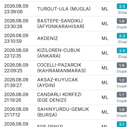
2026.08.09
2.5
TURGUT-ULA (MUGLA)
ML
23:39:06
(Düşü
2026.08.09
BASTEPE-SANDIKLI
1.8
ML
23:30:28
(AFYONKARAHISAR)
Düşük
2026.08.09
2.2
AKDENIZ
ML
23:10:59
(Düşü
2026.08.09
KIZILOREN-CUBUK
2.5
ML
22:12:35
(ANKARA)
(Düşü
2026.08.09
COCELLI-PAZARCIK
1.6
ML
22:09:25
(KAHRAMANMARAS)
Düşük
2026.08.09
AKSAZ-KUYUCAK
1.2
ML
21:39:27
(AYDIN)
Düşük
2026.08.09
CANDARLI KORFEZI
1.7
ML
21:19:26
(EGE DENIZI)
Düşük
2026.08.09
SAHINYURDU-GEMLIK
1.8
ML
21:17:12
(BURSA)
Düşük
2026.08.09
2.1
EGE DENIZI
ML