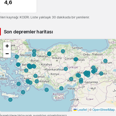
4,6
Veri kaynağı: KOERI. Liste yaklaşık 30 dakikada bir yenilenir.
Son depremler haritası
+
−
Leaflet
|
©
OpenStreetMap
İşaretçilere tıklayarak ayrıntıları görebilirsiniz.