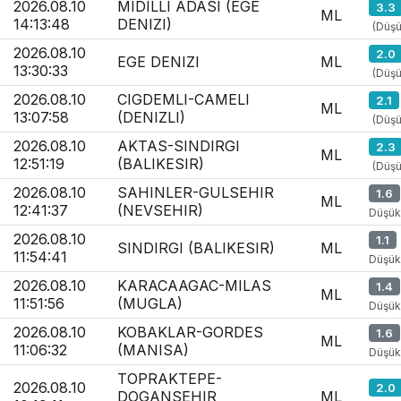
2026.08.10
MIDILLI ADASI (EGE
3.3
ML
14:13:48
DENIZI)
(Düşü
2026.08.10
2.0
EGE DENIZI
ML
13:30:33
(Düşü
2026.08.10
CIGDEMLI-CAMELI
2.1
ML
13:07:58
(DENIZLI)
(Düşü
2026.08.10
AKTAS-SINDIRGI
2.3
ML
12:51:19
(BALIKESIR)
(Düşü
2026.08.10
SAHINLER-GULSEHIR
1.6
ML
12:41:37
(NEVSEHIR)
Düşük
2026.08.10
1.1
SINDIRGI (BALIKESIR)
ML
11:54:41
Düşük
2026.08.10
KARACAAGAC-MILAS
1.4
ML
11:51:56
(MUGLA)
Düşük
2026.08.10
KOBAKLAR-GORDES
1.6
ML
11:06:32
(MANISA)
Düşük
TOPRAKTEPE-
2026.08.10
2.0
DOGANSEHIR
ML