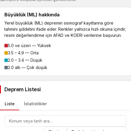
Büyüklük (ML) hakkında
Yerel büyüklük (ML) depremin sismograf kayıtlarına göre
tahmini şiddetini ifade eder. Renkler yalnızca hızlı okuma içindir;
resmi değerlendirme için AFAD ve KOERI verilerine başvurun.
5.0 ve üzeri — Yüksek
3.5 – 4.9 — Orta
2.0 – 3.4 — Düşük
2.0 altı — Çok düşük
Deprem Listesi
Liste
İstatistikler