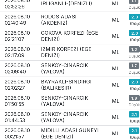
2026.08.10
1.1
IRLIGANLI-(DENIZLI)
ML
02:52:26
Düşük
2026.08.10
RODOS ADASI
2.3
ML
02:40:49
(AKDENIZ)
(Düşü
2026.08.10
GOKOVA KORFEZI (EGE
2.0
ML
02:21:07
DENIZI)
(Düşü
2026.08.10
IZMIR KORFEZI (EGE
1.2
ML
02:17:09
DENIZI)
Düşük
2026.08.10
SENKOY-CINARCIK
1.7
ML
02:09:40
(YALOVA)
Düşük
2026.08.10
BAYRAKLI-SINDIRGI
2.0
ML
02:02:27
(BALIKESIR)
(Düşü
2026.08.10
SENKOY-CINARCIK
1.9
ML
01:50:55
(YALOVA)
Düşük
2026.08.10
SENKOY-CINARCIK
2.1
ML
01:44:53
(YALOVA)
(Düşü
2026.08.10
MIDILLI ADASI GUNEYI
2.1
ML
00:21:57
(EGE DENIZI)
(Düşü