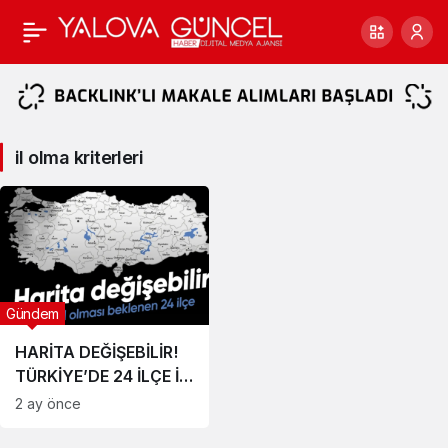
il
olma
kriterleri
il olma kriterleri
Haberleri
Gündem
HARİTA DEĞİŞEBİLİR!
TÜRKİYE’DE 24 İLÇE İL
OLMA YOLUNDA
2 ay önce