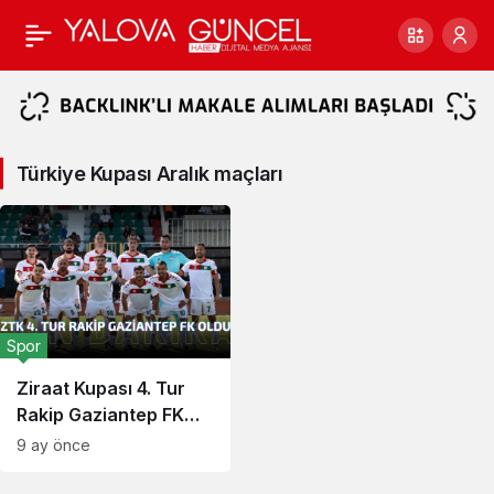
Türkiye
Kupası
Aralık
Türkiye Kupası Aralık maçları
maçları
Haberleri
Spor
Ziraat Kupası 4. Tur
Rakip Gaziantep FK
Oldu
9 ay önce