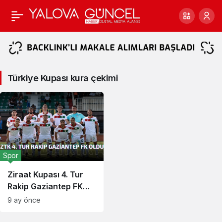
Türkiye
Kupası
kura
Türkiye Kupası kura çekimi
çekimi
Haberleri
Spor
Ziraat Kupası 4. Tur
Rakip Gaziantep FK
Oldu
9 ay önce