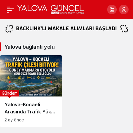
Yalova
bağlantı
yolu
Yalova bağlantı yolu
Haberleri
Gündem
Yalova–Kocaeli
Arasında Trafik Yükü
Hafifliyor
2 ay önce