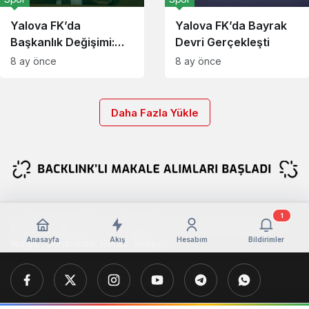
Yalova FK’da
Yalova FK’da Bayrak
Başkanlık Değişimi:
Devri Gerçekleşti
Yalçın Oruç Görevi
8 ay önce
8 ay önce
Devretti
Daha Fazla Yükle
1
Copyright © 2026 , Tüm Hakları Yalova Güncel Haber Aittir !
Anasayfa
Akış
Hesabım
Bildirimler
Künye
Sorumluluk Reddi
İletişim