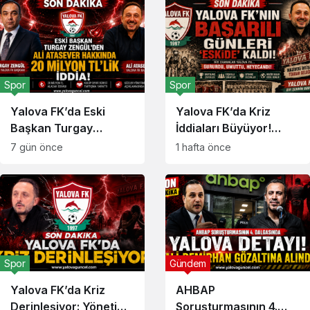
Spor
Spor
Yalova FK’da Eski
Yalova FK’da Kriz
Başkan Turgay
İddiaları Büyüyor!
Zengül’den Ali
Maaş ve Esnaf
7 gün önce
1 hafta önce
Atasever Hakkında 20
Alacakları Gündemde
Milyon TL’lik İddia
Spor
Gündem
Yalova FK’da Kriz
AHBAP
Derinleşiyor: Yönetim
Soruşturmasının 4.