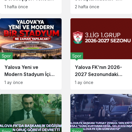
Değişiklikleri, Maaş
Dalgasında Yalova
1 hafta önce
2 hafta önce
İddiaları ve Taraftar
Detayı
Tepkisi
Spor
Spor
Yalova Yeni ve
Yalova FK’nın 2026-
Modern Stadyum İçin
2027 Sezonundaki
Daha Ne Bekleniyor?
Rakipleri Netleşti!
1 ay önce
1 ay önce
Spor
Spor