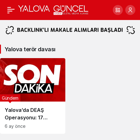
Yalova
terör
davası
Yalova terör davası
Haberleri
Gündem
Yalova’da DEAŞ
Operasyonu: 17
Şüpheli İçin 40 Yıla
6 ay önce
Kadar Hapis Talebi