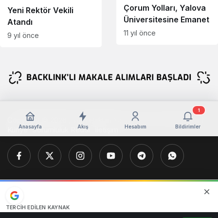
Çorum Yolları, Yalova
Yeni Rektör Vekili
Üniversitesine Emanet
Atandı
11 yıl önce
9 yıl önce
1
Copyright © 2026 , Tüm Hakları Yalova Güncel Haber Aittir !
Anasayfa
Akış
Hesabım
Bildirimler
Künye
Sorumluluk Reddi
İletişim
TERCIH EDILEN KAYNAK
Google'da bizi öne çıkarın