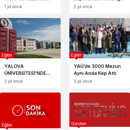
Alihan Pehlivan’a
Bir Usulsüzlük
1 yıl önce
2 yıl önce
Ziyaret
Bulunmamıştır”
Eğitim
Eğitim
YALOVA
YAÜ’de 3000 Mezun
ÜNİVERSİTESİ’NDE
Aynı Anda Kep Attı
KONTENJAN
2 yıl önce
3 yıl önce
TAMAMEN DOLDU
Gündem
Eğitim