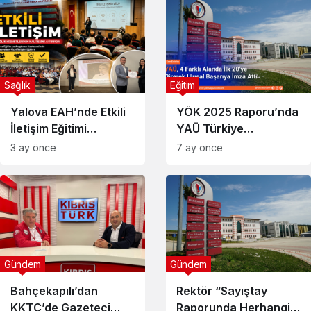
Sağlık
Eğitim
Yalova EAH’nde Etkili
YÖK 2025 Raporu’nda
İletişim Eğitimi
YAÜ Türkiye
Düzenlendi
Zirvesinde
3 ay önce
7 ay önce
Gündem
Gündem
Bahçekapılı’dan
Rektör “Sayıştay
KKTC’de Gazeteci
Raporunda Herhangi