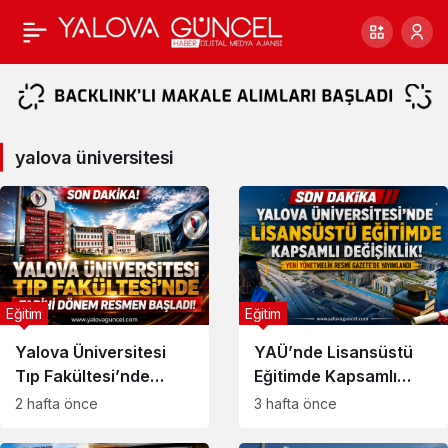
yalova
üniversitesi
Haberleri
yalova üniversitesi
Eğitim
Eğitim
Yalova Üniversitesi
YAÜ’nde Lisansüstü
Tıp Fakültesi’nde
Eğitimde Kapsamlı
Tarihi Dönem Resmen
Değişiklik
2 hafta önce
3 hafta önce
Başladı