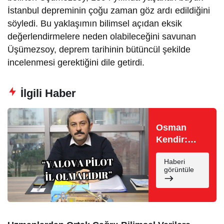
İstanbul depreminin çoğu zaman göz ardı edildiğini
söyledi. Bu yaklaşımın bilimsel açıdan eksik
değerlendirmelere neden olabileceğini savunan
Üşümezsoy, deprem tarihinin bütüncül şekilde
incelenmesi gerektiğini dile getirdi.
İlgili Haber
Osman
Kendir:
“Yalova
Haberi
Pilot İl İlan
görüntüle
Edilmelidir”