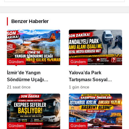
Benzer Haberler
Gündem
Gündem
İzmir’de Yangın
Yalova’da Park
Söndürme Uçağı
Tartışması Sosyal
Gölette Kalkış
Medyada Büyük Yankı
21 saat önce
1 gün önce
Yapamadı!
Uyandırdı
Gündem
Gündem