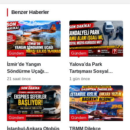
Benzer Haberler
Gündem
Gündem
İzmir’de Yangın
Yalova’da Park
Söndürme Uçağı
Tartışması Sosyal
Gölette Kalkış
Medyada Büyük Yankı
21 saat önce
1 gün önce
Yapamadı!
Uyandırdı
Gündem
Gündem
İstanbul-Ankara Otobüs
TBMM Dilekçe