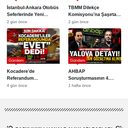
İstanbul-Ankara Otobüs
TBMM Dilekçe
Seferlerinde Yeni
Komisyonu’na Şaşırtan
Dönem
Öneriler
2 gün önce
2 gün önce
Gündem
Gündem
Kocadere’de
AHBAP
Referandum
Soruşturmasının 4.
Sonuçlandı: Sandıktan
Dalgasında Yalova
4 gün önce
1 hafta önce
“Evet” Çıktı
Detayı