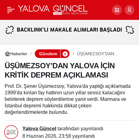
Paşaköy Döküm
Paylaş
Sahasında Çevre Felaketi
İddiası
Haberler
Gündem
ÜŞÜMEZSOY’DAN
YALOVA İÇİN KRİTİK
DEPREM AÇIKLAMASI
ÜŞÜMEZSOY’DAN YALOVA İÇİN
KRİTİK DEPREM AÇIKLAMASI
Prof. Dr. Şener Üşümezsoy, Yalova'da yaptığı açıklamada
1999'da kırılan fay hattının uzun yıllar sessiz kalacağını
belirterek deprem söylentilerine yanıt verdi. Marmara ve
İstanbul depremi hakkında dikkat çeken
değerlendirmelerde bulundu.
Yalova Güncel
tarafından yayınlandı
8 Haziran 2026, 23:58
yayınlandı