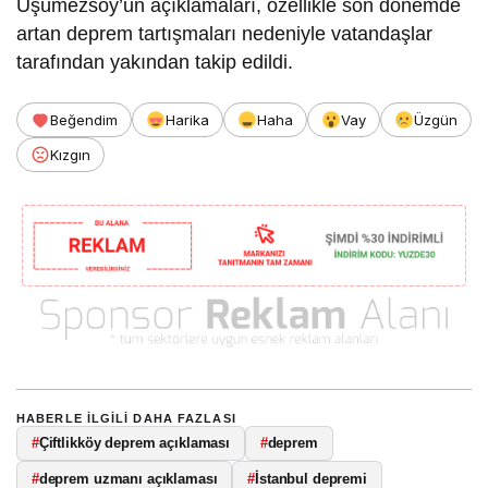
Üşümezsoy’un açıklamaları, özellikle son dönemde
artan deprem tartışmaları nedeniyle vatandaşlar
tarafından yakından takip edildi.
Beğendim
Harika
Haha
Vay
Üzgün
Kızgın
HABERLE ILGILI DAHA FAZLASI
#
Çiftlikköy deprem açıklaması
#
deprem
#
deprem uzmanı açıklaması
#
İstanbul depremi