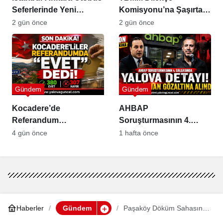
Seferlerinde Yeni
Komisyonu’na Şaşırtan
Dönem
Öneriler
2 gün önce
2 gün önce
Gündem
Gündem
Kocadere’de
AHBAP
Referandum
Soruşturmasının 4.
Sonuçlandı: Sandıktan
Dalgasında Yalova
4 gün önce
1 hafta önce
“Evet” Çıktı
Detayı
Haberler
Gündem
Paşaköy Döküm Sahasında
Çevre Felaketi İddiası