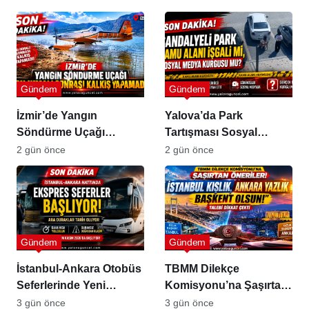
Gündemde
Gündem
Gündem
İzmir’de Yangın
Yalova’da Park
Söndürme Uçağı
Tartışması Sosyal
Gölette Kalkış
Medyada Büyük Yankı
2 gün önce
2 gün önce
Yapamadı!
Uyandırdı
Gündem
Gündem
İstanbul-Ankara Otobüs
TBMM Dilekçe
Seferlerinde Yeni
Komisyonu’na Şaşırtan
Dönem
Öneriler
3 gün önce
3 gün önce