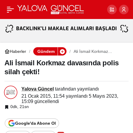
Asker kampa girdi
Paylaş
Öcalan posterlerini
indirdi!
Haberler
Gündem
Ali İsmail Korkmaz
davasında polis silah çekti!
Ali İsmail Korkmaz davasında polis
silah çekti!
Yalova Güncel
tarafından yayınlandı
21 Ocak 2015, 11:54
yayınlandı
5 Mayıs 2023,
15:09
güncellendi
0dk, 21sn
Google'da Abone Ol