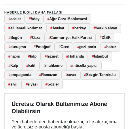
HABERLE ILGILI DAHA FAZLASI
#
adalet
#
Aday
#
Ağır Ceza Mahkemesi
#
ali ismail korkmaz
#
Avukat
#
berkay
#
berkin elvan
#
Bugün
#
Ceza
#
Cumhuriyet Halk Partisi
#
DİSK
#
duruşma
#
Fotoğraf
#
Gece
#
gezi parkı
#
haber
#
hapis
#
hdp
#
hizmet
#
Hollanda
#
İstanbul
#
Kalp
#
katil
#
mahkeme
#
mücella yapıcı
#
propaganda
#
Ramazan
#
savcı
#
Sezgin Tanrıkulu
#
sivil
#
siyasi
#
Sözler
Ücretsiz Olarak Bültenimize Abone
Olabilirsin
Yeni haberlerden haberdar olmak için fırsatı kaçırma
ve ücretsiz e-posta aboneliği başlat.