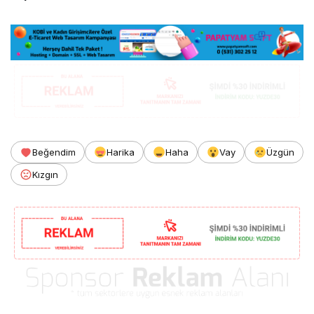
Beğendim
Harika
Haha
Vay
Üzgün
Kızgın