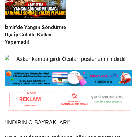
İzmir’de Yangın Söndürme
Uçağı Gölette Kalkış
Yapamadı!
“İNDİRİN O BAYRAKLARI”