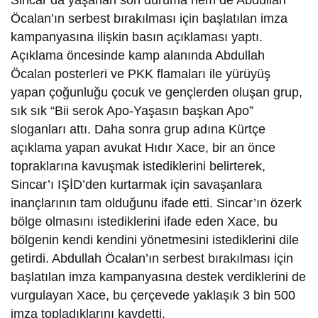
Sincar’da yaşanan son duruma hem de Abdullah
Öcalan’ın serbest bırakılması için başlatılan imza
kampanyasına ilişkin basın açıklaması yaptı.
Açıklama öncesinde kamp alanında Abdullah
Öcalan posterleri ve PKK flamaları ile yürüyüş
yapan çoğunluğu çocuk ve gençlerden oluşan grup,
sık sık “Bii serok Apo-Yaşasın başkan Apo”
sloganları attı. Daha sonra grup adına Kürtçe
açıklama yapan avukat Hıdır Xace, bir an önce
topraklarına kavuşmak istediklerini belirterek,
Sincar’ı IŞİD’den kurtarmak için savaşanlara
inançlarının tam olduğunu ifade etti. Sincar’ın özerk
bölge olmasını istediklerini ifade eden Xace, bu
bölgenin kendi kendini yönetmesini istediklerini dile
getirdi. Abdullah Öcalan’ın serbest bırakılması için
başlatılan imza kampanyasına destek verdiklerini de
vurgulayan Xace, bu çerçevede yaklaşık 3 bin 500
imza topladıklarını kaydetti.