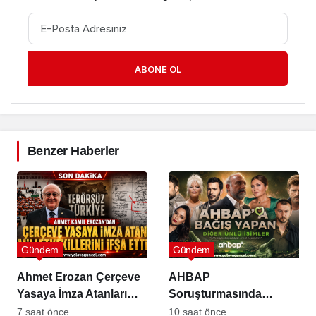
ABONE OL
Benzer Haberler
Gündem
Gündem
Ahmet Erozan Çerçeve
AHBAP
Yasaya İmza Atanları
Soruşturmasında
İfşa Etti
İncelenen Bağış Listesi
7 saat önce
10 saat önce