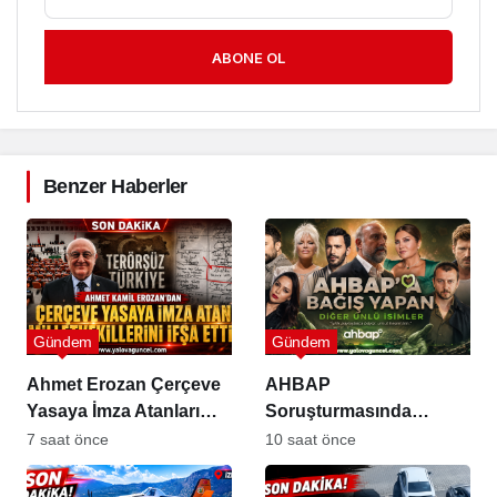
ABONE OL
Benzer Haberler
Gündem
Gündem
Ahmet Erozan Çerçeve
AHBAP
Yasaya İmza Atanları
Soruşturmasında
İfşa Etti
İncelenen Bağış Listesi
7 saat önce
10 saat önce
Gündemde