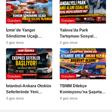
Gündem
Gündem
İzmir’de Yangın
Yalova’da Park
Söndürme Uçağı
Tartışması Sosyal
Gölette Kalkış
Medyada Büyük Yankı
2 gün önce
2 gün önce
Yapamadı!
Uyandırdı
Gündem
Gündem
İstanbul-Ankara Otobüs
TBMM Dilekçe
Seferlerinde Yeni
Komisyonu’na Şaşırtan
Dönem
Öneriler
3 gün önce
3 gün önce