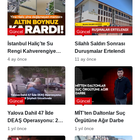
Güncel
Güncel
İstanbul Haliç’te Su
Silahlı Saldırı Sonrası
Rengi Kahverengiye
Duruşmalar Ertelendi
Döndü, Kıyılarda Yoğun
4 ay önce
11 ay önce
Çamur Görüldü
Güncel
Güncel
Yalova Dahil 47 İlde
MİT’ten Daltonlar Suç
DEAŞ Operasyonu: 298
Örgütüne Ağır Darbe
Gözaltı
1 yıl önce
1 yıl önce