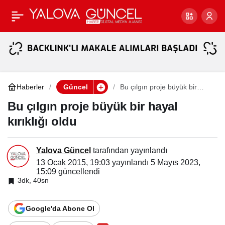
İstanbul’da bombalı
Paylaş
saldırı!
Haberler
Güncel
Bu çılgın proje büyük bir
hayal kırıklığı oldu
Bu çılgın proje büyük bir hayal
kırıklığı oldu
Yalova Güncel
tarafından yayınlandı
13 Ocak 2015, 19:03
yayınlandı
5 Mayıs 2023,
15:09
güncellendi
3dk, 40sn
Google'da Abone Ol