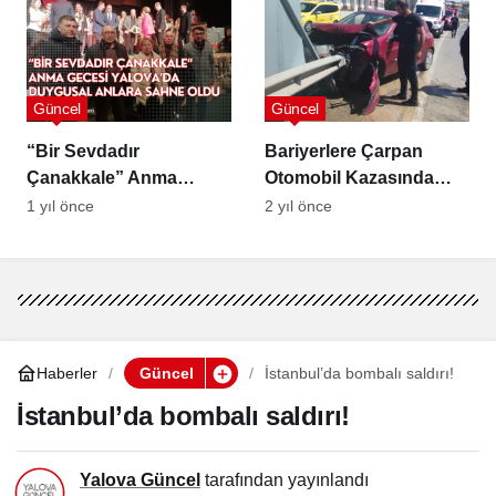
Güncel
Güncel
“Bir Sevdadır
Bariyerlere Çarpan
Çanakkale” Anma
Otomobil Kazasında
Gecesi Yalova’da
Kadın Sürücü Yaralandı
1 yıl önce
2 yıl önce
Duygusal Anlara Sahne
Oldu
Haberler
Güncel
İstanbul’da bombalı saldırı!
İstanbul’da bombalı saldırı!
Yalova Güncel
tarafından yayınlandı