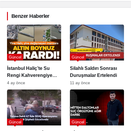
Benzer Haberler
Güncel
Güncel
İstanbul Haliç’te Su
Silahlı Saldırı Sonrası
Rengi Kahverengiye
Duruşmalar Ertelendi
Döndü, Kıyılarda Yoğun
4 ay önce
11 ay önce
Çamur Görüldü
Güncel
Güncel