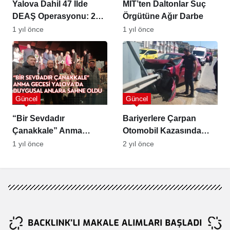
Yalova Dahil 47 İlde
MİT’ten Daltonlar Suç
DEAŞ Operasyonu: 298
Örgütüne Ağır Darbe
Gözaltı
1 yıl önce
1 yıl önce
Güncel
Güncel
“Bir Sevdadır
Bariyerlere Çarpan
Çanakkale” Anma
Otomobil Kazasında
Gecesi Yalova’da
Kadın Sürücü Yaralandı
1 yıl önce
2 yıl önce
Duygusal Anlara Sahne
Oldu