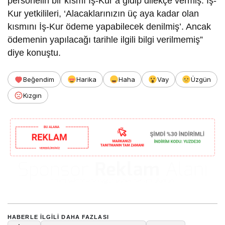
personelin bir kısmı İş-Kur’a gidip dilekçe vermiş. İş-
Kur yetkilileri, ‘Alacaklarınızın üç aya kadar olan
kısmını İş-Kur ödeme yapabilecek denilmiş’. Ancak
ödemenin yapılacağı tarihle ilgili bilgi verilmemiş”
diye konuştu.
Beğendim
Harika
Haha
Vay
Üzgün
Kızgın
HABERLE ILGILI DAHA FAZLASI