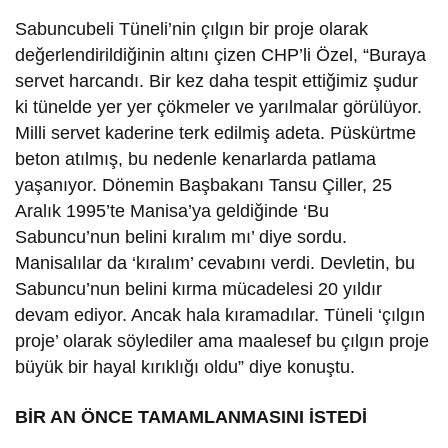
Sabuncubeli Tüneli’nin çılgın bir proje olarak
değerlendirildiğinin altını çizen CHP’li Özel, “Buraya
servet harcandı. Bir kez daha tespit ettiğimiz şudur
ki tünelde yer yer çökmeler ve yarılmalar görülüyor.
Milli servet kaderine terk edilmiş adeta. Püskürtme
beton atılmış, bu nedenle kenarlarda patlama
yaşanıyor. Dönemin Başbakanı Tansu Çiller, 25
Aralık 1995’te Manisa’ya geldiğinde ‘Bu
Sabuncu’nun belini kıralım mı’ diye sordu.
Manisalılar da ‘kıralım’ cevabını verdi. Devletin, bu
Sabuncu’nun belini kırma mücadelesi 20 yıldır
devam ediyor. Ancak hala kıramadılar. Tüneli ‘çılgın
proje’ olarak söylediler ama maalesef bu çılgın proje
büyük bir hayal kırıklığı oldu” diye konuştu.
BİR AN ÖNCE TAMAMLANMASINI İSTEDİ