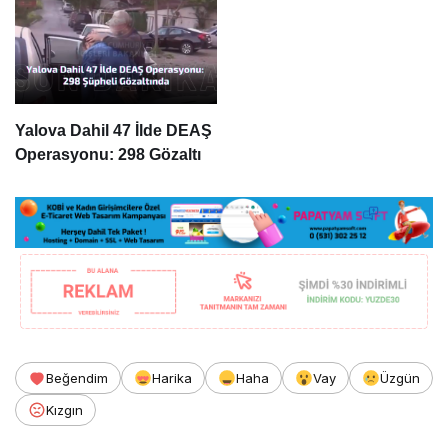
Yalova Dahil 47 İlde DEAŞ
Operasyonu: 298 Gözaltı
Beğendim
Harika
Haha
Vay
Üzgün
Kızgın