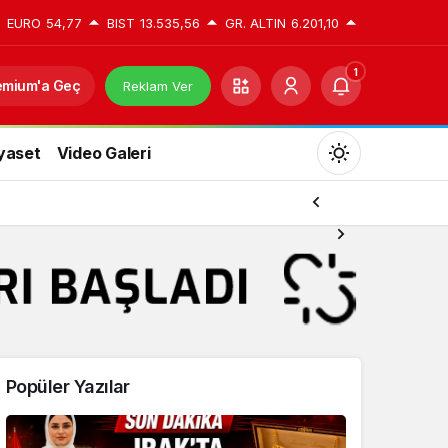
EURO
54,77
BIST
13.535,56
GR. ALTIN
6.201,10
1
emium'a Geç
Reklam Ver
yaset
Video Galeri
Mod
değiştir
Gündüz Modu
Gündüz modunu seçin.
Popüler Yazılar
Gece Modu
Gece modunu seçin.