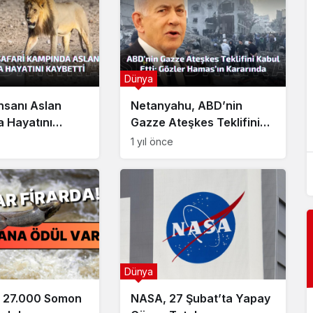
Dünya
Dünya
İnsanı Aslan
Netanyahu, ABD’nin
daki
Paşinyan: “İsrail’in Ermeni Soykırımı’nı
la Hayatını
Gazze Ateşkes Teklifini
Tanımayacağız”
Kabul Etti
1 yıl önce
Dünya
e 27.000 Somon
NASA, 27 Şubat’ta Yapay