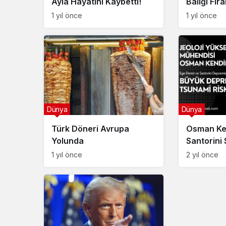
Ayla Hayatını Kaybetti!
Balığı Fir
1 yıl önce
1 yıl önce
Dünya
Dünya
Türk Döneri Avrupa
Osman Ke
Yolunda
Santorini 
Hareketlil
1 yıl önce
2 yıl önce