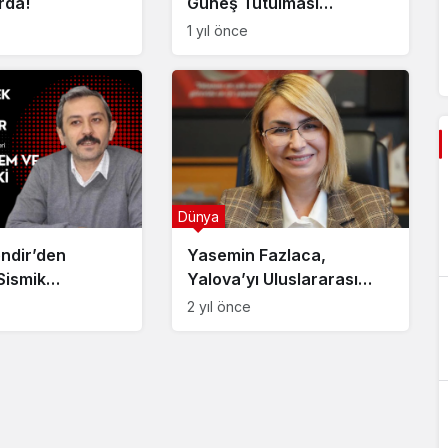
arda!
Güneş Tutulması
Gerçekleştirecek
1 yıl önce
Dünya
ndir’den
Yasemin Fazlaca,
Sismik
Yalova’yı Uluslararası
ik Açıklaması
Platformda Temsil Etti
2 yıl önce