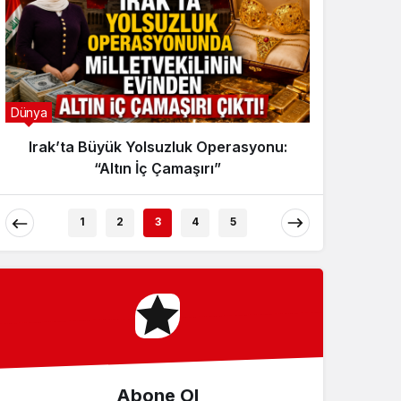
Sistem Modu
Sistem modunu seçin.
Dünya
Dünya
Irak’ta Büyük Yolsuzluk Operasyonu:
Eurov
“Altın İç Çamaşırı”
1
2
3
4
5
Abone Ol