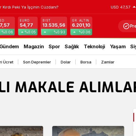
r Kırdı Peki Ya İşçinin Cüzdanı?
USD
47,57
SD
EURO
BIST
GR. ALTIN
7,57
54,77
13.535,56
6.201,10
Pr
%0.06
%0.05
%0.93
%0.06
Gündem
Magazin
Spor
Sağlık
Teknoloji
Yaşam
Si
i Ücret
Son Depremler
Dolar
Borsa
Zamlar