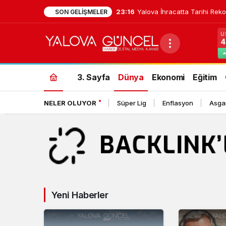
23:16
Yalova İhracatta Tarihi Reko
SON GELIŞMELER
U
4
Dünya
Haberleri
3. Sayfa
Dünya
Ekonomi
Eğitim
NELER OLUYOR
Süper Lig
Enflasyon
Asgar
Yeni Haberler