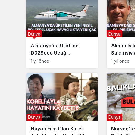
Dünya
Dünya
Dünya
Almanya’da Üretilen
Alman İş 
Esma Esad Rejimin Perde Arkasın
D328eco Uçağı
Saldırısıy
Gizli Güç
Fabrikadan Çıktı
Kaybetti
1 yıl önce
1 yıl önce
Dünya
Dünya
Hayatı Film Olan Koreli
Norveç’t