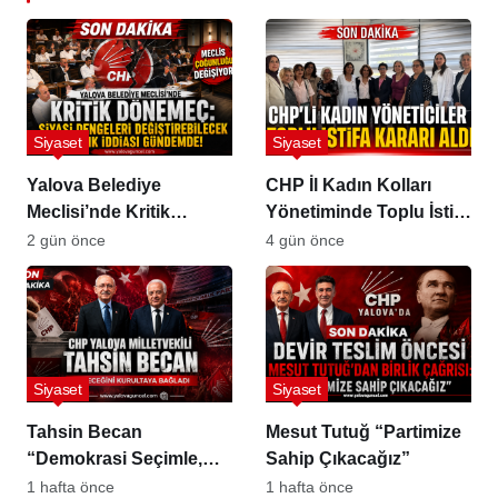
Siyaset
Siyaset
Yalova Belediye
CHP İl Kadın Kolları
Meclisi’nde Kritik
Yönetiminde Toplu İstifa
Dönemeç
Kararı
2 gün önce
4 gün önce
Siyaset
Siyaset
Tahsin Becan
Mesut Tutuğ “Partimize
“Demokrasi Seçimle,
Sahip Çıkacağız”
Partiler Kurultayla
1 hafta önce
1 hafta önce