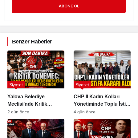
ABONE OL
Benzer Haberler
Siyaset
Siyaset
Yalova Belediye
CHP İl Kadın Kolları
Meclisi’nde Kritik
Yönetiminde Toplu İstifa
Dönemeç
Kararı
2 gün önce
4 gün önce