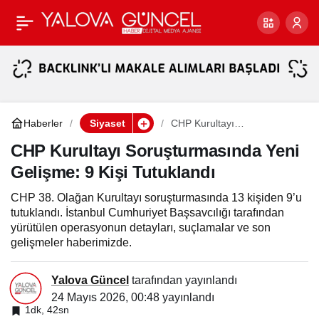
CHP Yalova’da “Mutlak
Paylaş
Butlan” Krizi: Özgür
Özel’e Destek Güçlü,
Haberler
Siyaset
CHP Kurultayı
Soruşturmasında Yeni
Tahsin Becan’dan
Gelişme: 9 Kişi Tutuklandı
CHP Kurultayı Soruşturmasında Yeni
Gelişme: 9 Kişi Tutuklandı
Dengeli Mesaj
CHP 38. Olağan Kurultayı soruşturmasında 13 kişiden 9’u
tutuklandı. İstanbul Cumhuriyet Başsavcılığı tarafından
yürütülen operasyonun detayları, suçlamalar ve son
gelişmeler haberimizde.
Yalova Güncel
tarafından yayınlandı
24 Mayıs 2026, 00:48
yayınlandı
1dk, 42sn