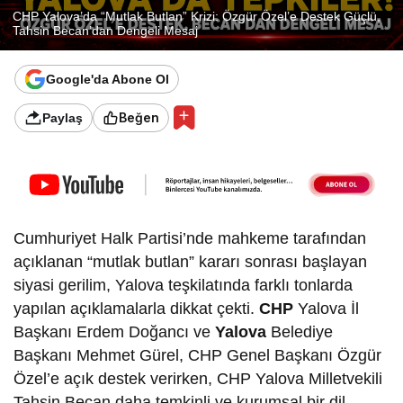
CHP Yalova’da “Mutlak Butlan” Krizi: Özgür Özel’e Destek Güçlü,
Tahsin Becan’dan Dengeli Mesaj
Google'da Abone Ol
Beğen
Paylaş
Cumhuriyet Halk Partisi’nde mahkeme tarafından
açıklanan “mutlak butlan” kararı sonrası başlayan
siyasi gerilim, Yalova teşkilatında farklı tonlarda
yapılan açıklamalarla dikkat çekti.
CHP
Yalova İl
Başkanı Erdem Doğancı ve
Yalova
Belediye
Başkanı Mehmet Gürel, CHP Genel Başkanı Özgür
Özel’e açık destek verirken, CHP Yalova Milletvekili
Tahsin Becan daha temkinli ve kurumsal bir dil