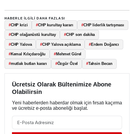
HABERLE ILGILI DAHA FAZLASI
#
CHP krizi
#
CHP kurultay kararı
#
CHP liderlik tartışması
#
CHP olağanüstü kurultay
#
CHP son dakika
#
CHP Yalova
#
CHP Yalova açıklama
#
Erdem Doğancı
#
Kemal Kılıçdaroğlu
#
Mehmet Gürel
#
mutlak butlan kararı
#
Özgür Özel
#
Tahsin Becan
Ücretsiz Olarak Bültenimize Abone
Olabilirsin
Yeni haberlerden haberdar olmak için fırsatı kaçırma
ve ücretsiz e-posta aboneliği başlat.