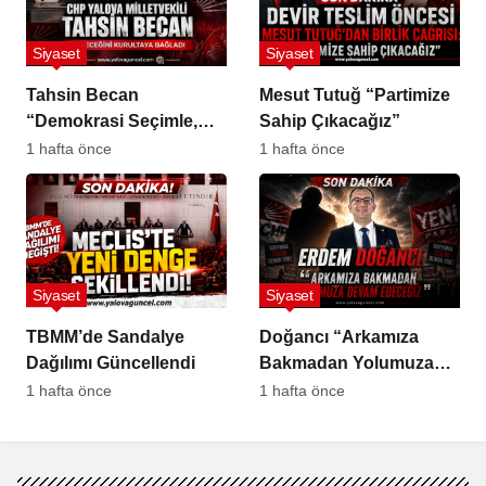
Siyaset
Siyaset
Tahsin Becan
Mesut Tutuğ “Partimize
“Demokrasi Seçimle,
Sahip Çıkacağız”
Partiler Kurultayla
1 hafta önce
1 hafta önce
Yaşar”
Siyaset
Siyaset
TBMM’de Sandalye
Doğancı “Arkamıza
Dağılımı Güncellendi
Bakmadan Yolumuza
Devam Edeceğiz”
1 hafta önce
1 hafta önce