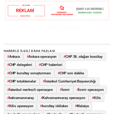
HABERLE ILGILI DAHA FAZLASI
#
Ankara
#
Ankara operasyon
#
CHP 38. olağan kurultay
#
CHP delegeleri
#
CHP haberleri
#
CHP kurultay soruşturması
#
CHP son dakika
#
CHP tutuklamalar
#
İstanbul Cumhuriyet Başsavcılığı
#
İstanbul merkezli operasyon
#
İzmir
#
İzmir operasyon
#
kahramanmaraş
#
Kahramanmaraş operasyon
#
Kilis
#
Kilis operasyon
#
kurultay iddiaları
#
Malatya