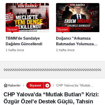
Yaşar”
Siyaset
Siyaset
TBMM’de Sandalye
Doğancı “Arkamıza
Dağılımı Güncellendi
Bakmadan Yolumuza
Devam Edeceğiz”
1 hafta önce
1 hafta önce
Haberler
Siyaset
CHP Yalova’da “Mutlak
Butlan” Krizi: Özgür Özel’e
Destek Güçlü, Tahsin
CHP Yalova’da “Mutlak Butlan” Krizi:
Becan’dan Dengeli Mesaj
Özgür Özel’e Destek Güçlü, Tahsin