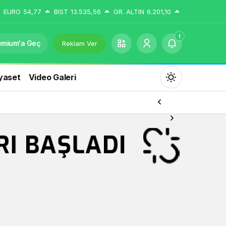
EURO
54,77
BIST
13.535,56
GR. ALTIN
6.201,10
1
emium'a Geç
Reklam Ver
yaset
Video Galeri
Mod
değiştir
Gündüz Modu
Gündüz modunu seçin.
Gece Modu
Gece modunu seçin.