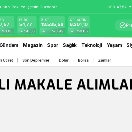
r Kırdı Peki Ya İşçinin Cüzdanı?
USD
47,57
SD
EURO
BIST
GR. ALTIN
7,57
54,77
13.535,56
6.201,10
Pr
%0.06
%0.05
%0.93
%0.06
Gündem
Magazin
Spor
Sağlık
Teknoloji
Yaşam
Si
i Ücret
Son Depremler
Dolar
Borsa
Zamlar