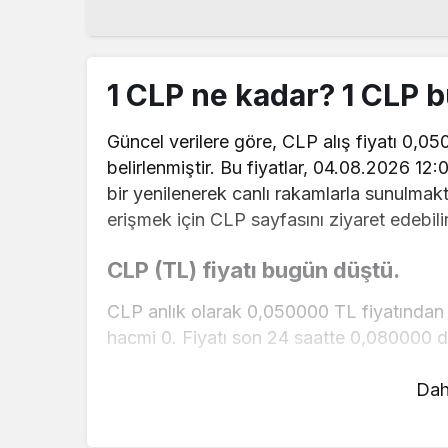
1 CLP ne kadar? 1 CLP 
Güncel verilere göre, CLP alış fiyatı 0,05
belirlenmiştir. Bu fiyatlar, 04.08.2026 12:
bir yenilenerek canlı rakamlarla sunulmakta
erişmek için CLP sayfasını ziyaret edebilir
CLP (TL) fiyatı bugün düştü.
CLP anlık olarak 0,050000 TL fiyatından 
hacmi 0. Fiyatı son 24 saatte 0,080000 de
CLP hesaplama işlemleri için, sayfanın üst
Dah
mevcut fiyatlar üzerinden hızlı ve kolay bi
gerçekleştirebilirsiniz. CLP fiyatları hakkı