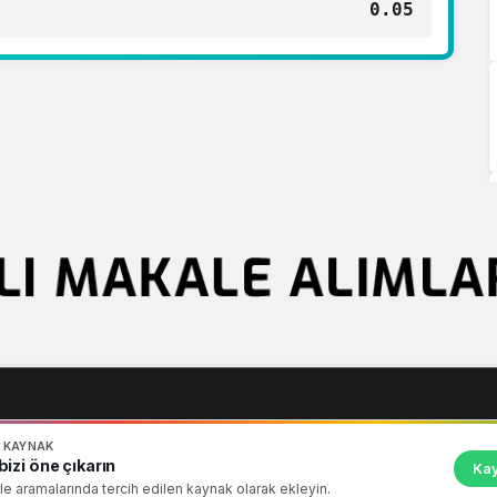
0.05
N KAYNAK
ittir !
Künye
Sorumluluk Reddi
İletişim
izi öne çıkarın
Kay
e aramalarında tercih edilen kaynak olarak ekleyin.