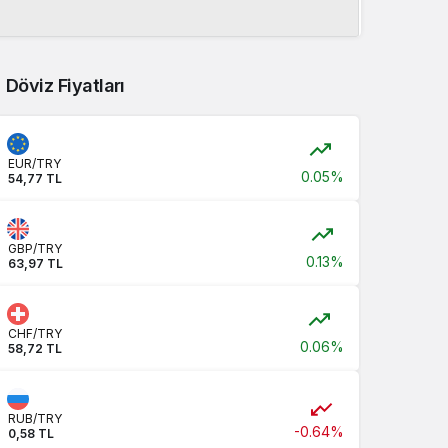
Döviz Fiyatları
EUR/TRY
0.05%
54,77 TL
GBP/TRY
0.13%
63,97 TL
CHF/TRY
0.06%
58,72 TL
RUB/TRY
-0.64%
0,58 TL