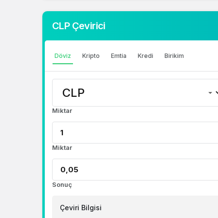
doğru adrestesiniz..
CLP Çevirici
1 Dolar Kaç TL ?
1 Euro Kaç TL ?
Döviz
Kripto
Emtia
Kredi
Birikim
1 Euro Kaç TL ?
1 CHF Kaç TL ?
1 RUB Kaç TL ?
Miktar
1 CNY Kaç TL ?
Miktar
Sonuç
Çeviri Bilgisi