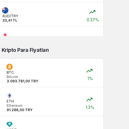
AUD/TRY
0.37%
33,41 TL
JPY/TRY
0,00 TL
Kripto Para Fiyatları
CNY/TRY
0.12%
7,04 TL
BTC
Bitcoin
1%
3.093.781,00 TRY
ETH
Ethereum
1.3%
91.286,00 TRY