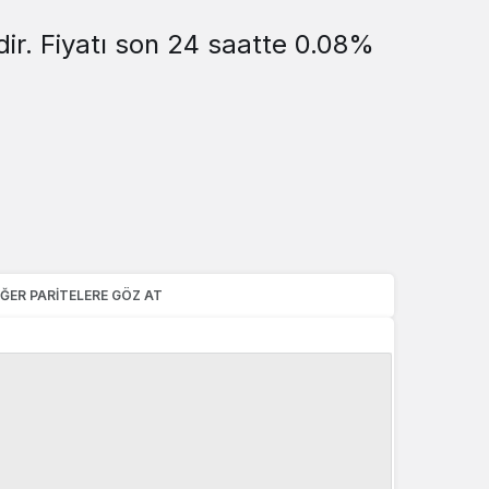
Sistem Modu
dir. Fiyatı son 24 saatte 0.08%
Sistem modunu seçin.
IĞER PARITELERE GÖZ AT