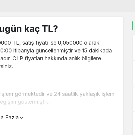
bugün kaç TL?
0000 TL, satış fiyatı ise 0,050000 olarak
00:00 itibarıyla güncellenmiştir ve 15 dakikada
dır. CLP fiyatları hakkında anlık bilgilere
siniz.
işlem görmektedir ve 24 saatlik yaklaşık işlem
ğişim göstermiştir..
ünde yer alan çevirici aracını kullanarak
a Fazla
r şekilde çevirme işlemlerinizi
nda detaylı bilgi ve anlık güncellemeler için