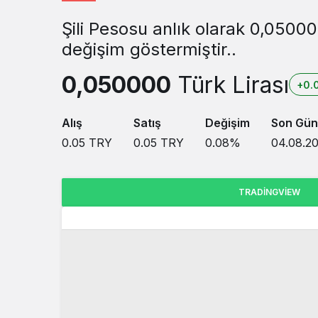
Şili Pesosu anlık olarak 0,0500
değişim göstermiştir..
0,050000
Türk Lirası
+0.
Alış
Satış
Değişim
Son Gün
0.05
TRY
0.05
TRY
0.08
%
04.08.20
TRADINGVIEW