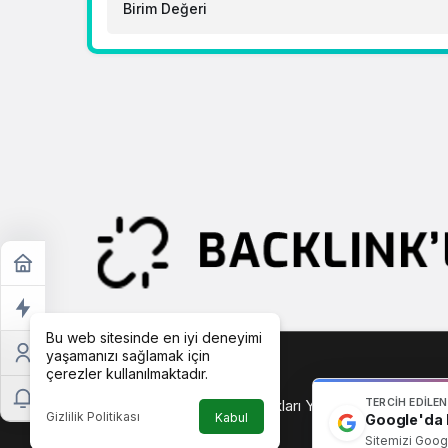
Birim Değeri
Bu web sitesinde en iyi deneyimi
yaşamanızı sağlamak için
çerezler kullanılmaktadır.
TERCIH EDILE
Copyright © 2026 , Tüm Hakları Yalova Güncel Haber A
Gizlilik Politikası
Kabul
Google'da b
Sitemizi Googl