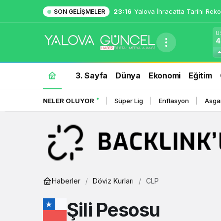
23:16
Yalova İhracatta Tarihi Reko
SON GELIŞMELER
U
4
3. Sayfa
Dünya
Ekonomi
Eğitim
NELER OLUYOR
Süper Lig
Enflasyon
Asgar
Haberler
Döviz Kurları
CLP
Şili Pesosu