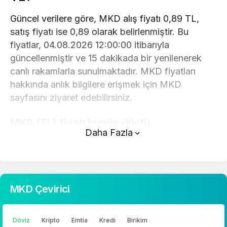
Güncel verilere göre, MKD alış fiyatı 0,89 TL,
satış fiyatı ise 0,89 olarak belirlenmiştir. Bu
fiyatlar, 04.08.2026 12:00:00 itibarıyla
güncellenmiştir ve 15 dakikada bir yenilenerek
canlı rakamlarla sunulmaktadır. MKD fiyatları
hakkında anlık bilgilere erişmek için MKD
sayfasını ziyaret edebilirsiniz.
MKD (TL) fiyatı bugün düştü.
Daha Fazla
MKD anlık olarak 0,89 TL fiyatından işlem
görmektedir ve 24 saatlik yaklaşık işlem hacmi 0.
Fiyatı son 24 saatte 0,430000 değişim
göstermiştir..
MKD Çevirici
MKD hesaplama işlemleri için, sayfanın üstünde
yer alan çevirici aracını kullanarak mevcut fiyatlar
Döviz
Kripto
Emtia
Kredi
Birikim