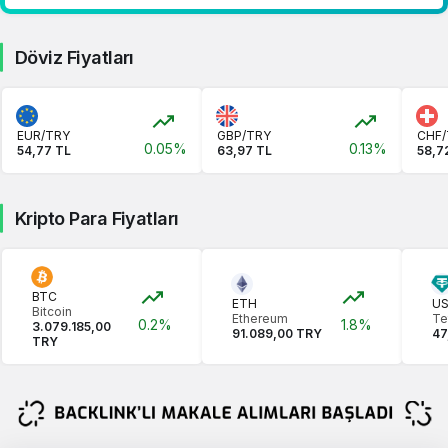
Döviz Fiyatları
EUR/TRY
GBP/TRY
CHF/
0.05%
0.13%
54,77 TL
63,97 TL
58,7
Kripto Para Fiyatları
BTC
ETH
U
Bitcoin
Ethereum
Te
0.2%
1.8%
3.079.185,00
91.089,00 TRY
47
TRY