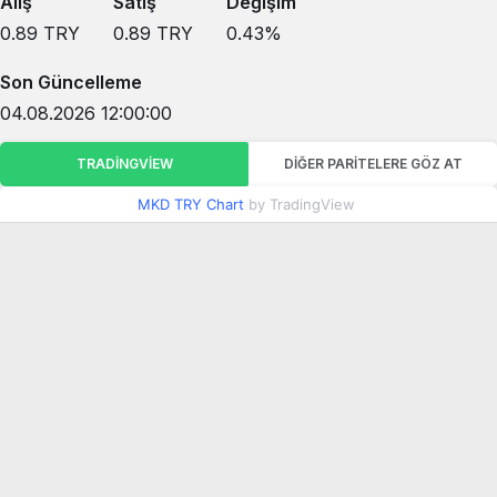
Alış
Satış
Değişim
0.89
TRY
0.89
TRY
0.43
%
Son Güncelleme
04.08.2026 12:00:00
TRADINGVIEW
DIĞER PARITELERE GÖZ AT
MKD TRY Chart
by TradingView