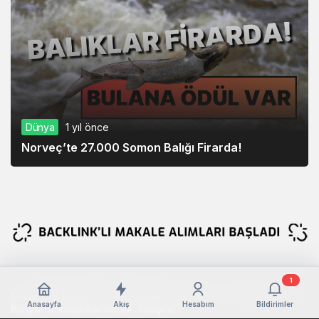
Dünya
1 yıl önce
Norveç’te 27.000 Somon Balığı Firarda!
1
Copyright © 2026 , Tüm Hakları Yalova Güncel Haber Aittir !
Anasayfa
Akış
Hesabım
Bildirimler
Künye
Sorumluluk Reddi
İletişim