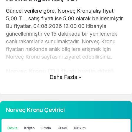
Güncel verilere göre, Norveç Kronu alış fiyatı
5,00 TL, satış fiyatı ise 5,00 olarak belirlenmiştir.
Bu fiyatlar, 04.08.2026 12:00:00 itibarıyla
güncellenmiştir ve 15 dakikada bir yenilenerek
canlı rakamlarla sunulmaktadır. Norveç Kronu
fiyatları hakkında anlık bilgilere erişmek için
Norveç Kronu sayfasını ziyaret edebilirsiniz.
Norveç Kronu (TL) fiyatı bugün düştü.
Daha Fazla
Norveç Kronu anlık olarak 5,00 TL fiyatından
işlem görmektedir ve 24 saatlik yaklaşık işlem
hacmi 0. Fiyatı son 24 saatte 0,340000 değişim
göstermiştir..
Norveç Kronu Çevirici
Norveç Kronu hesaplama işlemleri için, sayfanın
üstünde yer alan çevirici aracını kullanarak
Döviz
Kripto
Emtia
Kredi
Birikim