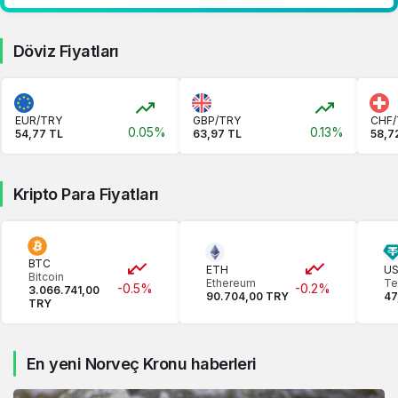
Döviz Fiyatları
EUR/TRY
GBP/TRY
CHF/
0.05%
0.13%
54,77 TL
63,97 TL
58,7
Kripto Para Fiyatları
BTC
ETH
U
Bitcoin
Ethereum
Te
-0.5%
-0.2%
3.066.741,00
90.704,00 TRY
47
TRY
En yeni Norveç Kronu haberleri