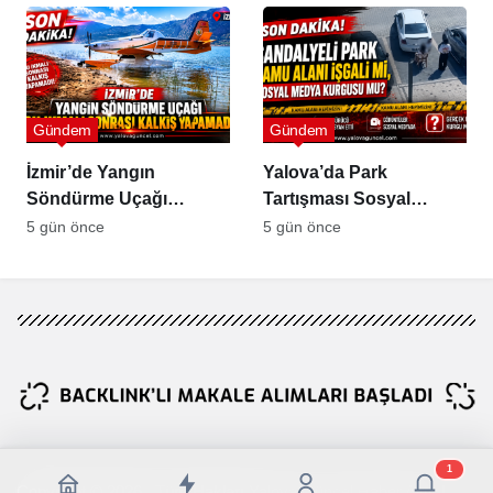
Gündemde
Gündem
Gündem
İzmir’de Yangın
Yalova’da Park
Söndürme Uçağı
Tartışması Sosyal
Gölette Kalkış
Medyada Büyük Yankı
5 gün önce
5 gün önce
Yapamadı!
Uyandırdı
1
Copyright © 2026 , Tüm Hakları Yalova Güncel Haber Aittir !