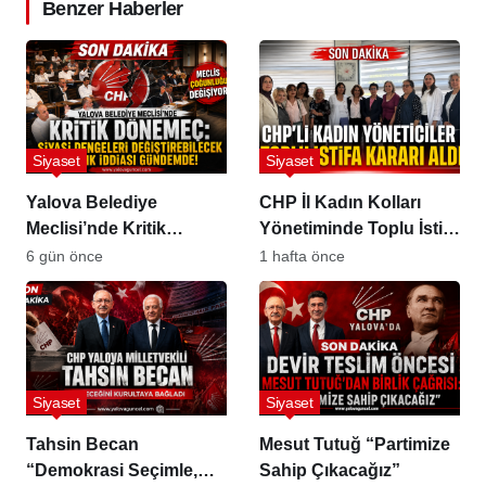
Benzer Haberler
Siyaset
Siyaset
Yalova Belediye
CHP İl Kadın Kolları
Meclisi’nde Kritik
Yönetiminde Toplu İstifa
Dönemeç
Kararı
6 gün önce
1 hafta önce
Siyaset
Siyaset
Tahsin Becan
Mesut Tutuğ “Partimize
“Demokrasi Seçimle,
Sahip Çıkacağız”