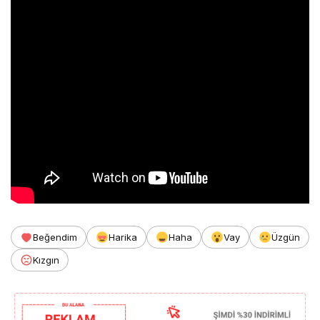
Beğendim
Harika
Haha
Vay
Üzgün
Kızgın