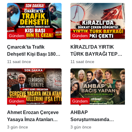
Gündem
Gündem
Çınarcık’ta Trafik
KİRAZLI’DA YIRTIK
Dehşeti! Kişi Başı 180
TÜRK BAYRAĞI TEPKİ
Bin TL Ceza
ÇEKTİ
11 saat önce
11 saat önce
Gündem
Gündem
Ahmet Erozan Çerçeve
AHBAP
Yasaya İmza Atanları
Soruşturmasında
İfşa Etti
İncelenen Bağış Listesi
3 gün önce
3 gün önce