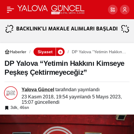
Ultra Konforlu İl Binası
Paylaş
Haberler
Siyaset
DP Yalova “Yetimin Hakkını
Kimseye Peşkeş
Çektirmeyeceğiz”
DP Yalova “Yetimin Hakkını Kimseye
Peşkeş Çektirmeyeceğiz”
Yalova Güncel
tarafından yayınlandı
23 Kasım 2018, 19:54
yayınlandı
5 Mayıs 2023,
15:07
güncellendi
3dk, 46sn