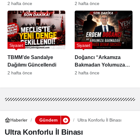
Partiler Kurultayla
2 hafta önce
2 hafta önce
Yaşar”
Siyaset
Siyaset
TBMM’de Sandalye
Doğancı “Arkamıza
Dağılımı Güncellendi
Bakmadan Yolumuza
Devam Edeceğiz”
2 hafta önce
2 hafta önce
Haberler
Gündem
Ultra Konforlu İl Binası
Ultra Konforlu İl Binası