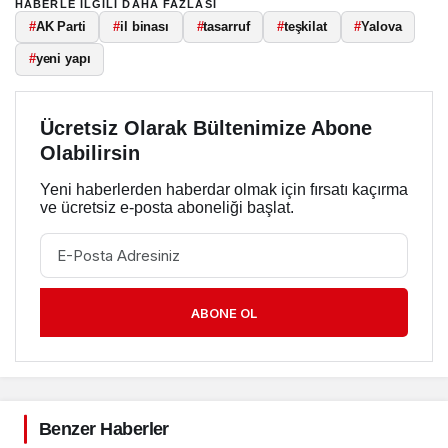
HABERLE ILGILI DAHA FAZLASI
#
AK Parti
#
il binası
#
tasarruf
#
teşkilat
#
Yalova
#
yeni yapı
Ücretsiz Olarak Bültenimize Abone
Olabilirsin
Yeni haberlerden haberdar olmak için fırsatı kaçırma
ve ücretsiz e-posta aboneliği başlat.
ABONE OL
Benzer Haberler