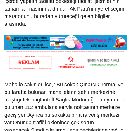
içerde yapılan tadilatı beklediği tadilat işlemlerinin
tamamlanmasının ardından Ak Parti’nin yerel seçim
maratonunu buradan yürüteceği gelen bilgiler
arasında.
Mahalle sakinleri ise,” Bu sokak Çınarcık,Termal ve
bu tarafta bulunan mahallelerin şehir merkezine
ulaştığı tek bağlantı.İl Sağlık Müdürlüğünün yanında
bulunan 112 ambulans servis noktasının merkeze
geçiş yeri.Ayrıca bu sokakta bir alış veriş merkezi
var.Onunda trafiği eklenince çok sorun
yaşanacak.Şimdi bile ambulans geçişlerinde yoğun