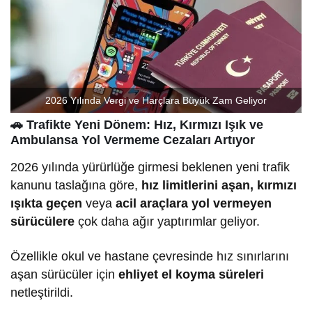
2026 Yılında Vergi ve Harçlara Büyük Zam Geliyor
🚗
Trafikte Yeni Dönem: Hız, Kırmızı Işık ve
Ambulansa Yol Vermeme Cezaları Artıyor
2026 yılında yürürlüğe girmesi beklenen yeni trafik
kanunu taslağına göre,
hız limitlerini aşan, kırmızı
ışıkta geçen
veya
acil araçlara yol vermeyen
sürücülere
çok daha ağır yaptırımlar geliyor.
Özellikle okul ve hastane çevresinde hız sınırlarını
aşan sürücüler için
ehliyet el koyma süreleri
netleştirildi.