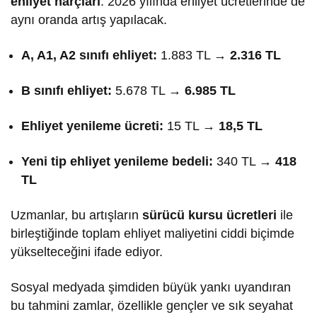
ehliyet harçları
. 2026 yılında ehliyet ücretlerinde de
aynı oranda artış yapılacak.
A, A1, A2 sınıfı ehliyet:
1.883 TL →
2.316 TL
B sınıfı ehliyet:
5.678 TL →
6.985 TL
Ehliyet yenileme ücreti:
15 TL →
18,5 TL
Yeni tip ehliyet yenileme bedeli:
340 TL →
418
TL
Uzmanlar, bu artışların
sürücü kursu ücretleri
ile
birleştiğinde toplam ehliyet maliyetini ciddi biçimde
yükselteceğini ifade ediyor.
Sosyal medyada şimdiden büyük yankı uyandıran
bu tahmini zamlar, özellikle gençler ve sık seyahat