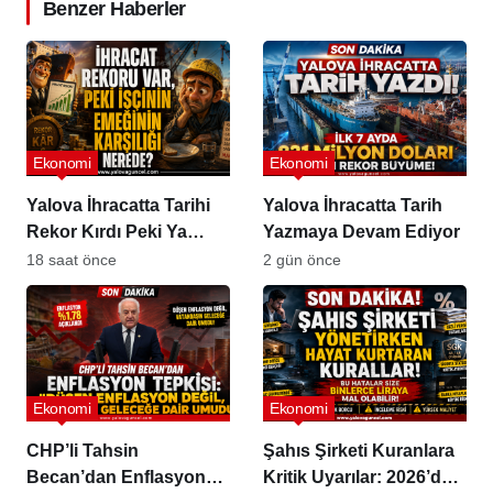
Benzer Haberler
Ekonomi
Ekonomi
Yalova İhracatta Tarihi
Yalova İhracatta Tarih
Rekor Kırdı Peki Ya
Yazmaya Devam Ediyor
İşçinin Cüzdanı?
18 saat önce
2 gün önce
Ekonomi
Ekonomi
CHP’li Tahsin
Şahıs Şirketi Kuranlara
Becan’dan Enflasyon
Kritik Uyarılar: 2026’da