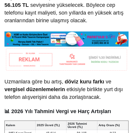
56.105 TL
seviyesine yükselecek. Böylece cep
telefonu kayıt maliyeti, son yıllarda en yüksek artış
oranlarından birine ulaşmış olacak.
Uzmanlara göre bu artış,
döviz kuru farkı
ve
vergisel düzenlemelerin
etkisiyle birlikte yurt dışı
telefon alışverişini daha da zorlaştıracak.
📊 2026 Yılı Tahmini Vergi ve Harç Artışları
2026 Tahmini
Kalem
2025 Ücreti (TL)
Artış Oranı (%)
Ücreti (TL)
IMEI Kayıt Ücreti
45.614
56.105
%23