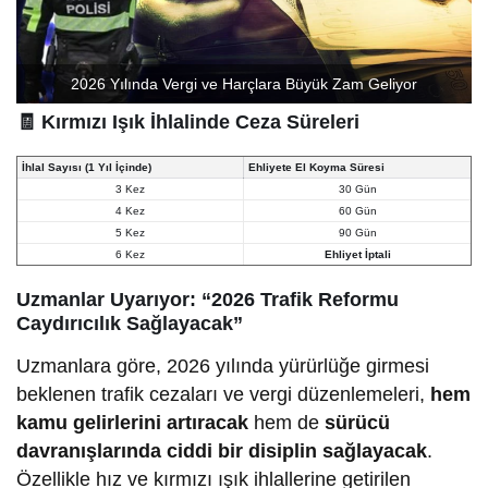
2026 Yılında Vergi ve Harçlara Büyük Zam Geliyor
🧾
Kırmızı Işık İhlalinde Ceza Süreleri
İhlal Sayısı (1 Yıl İçinde)
Ehliyete El Koyma Süresi
3 Kez
30 Gün
4 Kez
60 Gün
5 Kez
90 Gün
6 Kez
Ehliyet İptali
Uzmanlar Uyarıyor: “2026 Trafik Reformu
Caydırıcılık Sağlayacak”
Uzmanlara göre, 2026 yılında yürürlüğe girmesi
beklenen trafik cezaları ve vergi düzenlemeleri,
hem
kamu gelirlerini artıracak
hem de
sürücü
davranışlarında ciddi bir disiplin sağlayacak
.
Özellikle hız ve kırmızı ışık ihlallerine getirilen