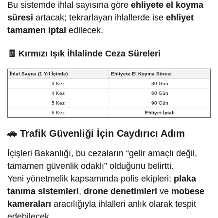
Bu sistemde ihlal sayısına göre
ehliyete el koyma
süresi
artacak; tekrarlayan ihlallerde ise
ehliyet
tamamen iptal
edilecek.
🧾
Kırmızı Işık İhlalinde Ceza Süreleri
İhlal Sayısı (1 Yıl İçinde)
Ehliyete El Koyma Süresi
3 Kez
30 Gün
4 Kez
60 Gün
5 Kez
90 Gün
6 Kez
Ehliyet İptali
🚗
Trafik Güvenliği İçin Caydırıcı Adım
İçişleri Bakanlığı, bu cezaların “gelir amaçlı değil,
tamamen güvenlik odaklı” olduğunu belirtti.
Yeni yönetmelik kapsamında polis ekipleri;
plaka
tanıma sistemleri
,
drone denetimleri
ve
mobese
kameraları
aracılığıyla ihlalleri anlık olarak tespit
edebilecek.