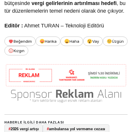
bütçesinde
vergi gelirlerinin artırılması hedefi
, bu
tür düzenlemelerin temel nedeni olarak öne çıkıyor.
Editör :
Ahmet TURAN – Teknoloji Editörü
Beğendim
Harika
Haha
Vay
Üzgün
Kızgın
HABERLE ILGILI DAHA FAZLASI
#
2026 vergi artışı
#
ambulansa yol vermeme cezası