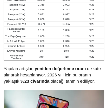
Pasaport (6 Ay)
2.359
2.902
%23
Pasaport (1 Yıl)
3.449
4.243
%23
Pasaport (2 Yıl)
5.631
6.927
%23
Pasaport (3 Yıl)
8.000
9.840
%23
Pasaport (3+ Yıl)
11.274
13.867
%23
Pasaport Defter
1.135
1.396
%23
Bedeli
Yurt Dışı Çıkış Harcı
1.000
1.230
%23
A, A1, A2 Ehliyet
1.883
2.316
%23
B Sınıfı Ehliyet
5.678
6.985
%23
Ehliyet Yenileme
15
18,5
%23
Yeni Ehliyet
340
418
%23
Yenileme
Yapılan artışlar,
yeniden değerleme oranı
dikkate
alınarak hesaplanıyor. 2026 yılı için bu oranın
yaklaşık
%23 civarında
olacağı tahmin ediliyor.