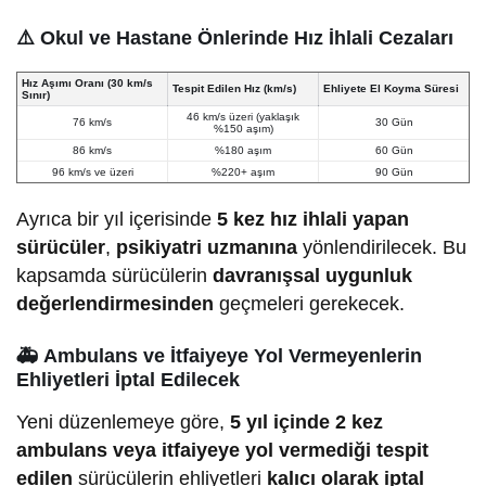
⚠️
Okul ve Hastane Önlerinde Hız İhlali Cezaları
Hız Aşımı Oranı (30 km/s
Tespit Edilen Hız (km/s)
Ehliyete El Koyma Süresi
Sınır)
46 km/s üzeri (yaklaşık
76 km/s
30 Gün
%150 aşım)
86 km/s
%180 aşım
60 Gün
96 km/s ve üzeri
%220+ aşım
90 Gün
Ayrıca bir yıl içerisinde
5 kez hız ihlali yapan
sürücüler
,
psikiyatri uzmanına
yönlendirilecek. Bu
kapsamda sürücülerin
davranışsal uygunluk
değerlendirmesinden
geçmeleri gerekecek.
🚑
Ambulans ve İtfaiyeye Yol Vermeyenlerin
Ehliyetleri İptal Edilecek
Yeni düzenlemeye göre,
5 yıl içinde 2 kez
ambulans veya itfaiyeye yol vermediği tespit
edilen
sürücülerin ehliyetleri
kalıcı olarak iptal