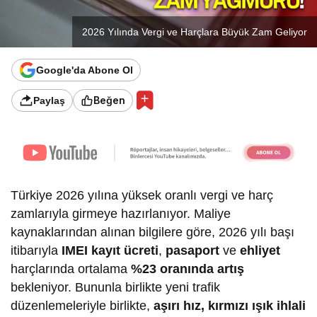
2026 Yılında Vergi ve Harçlara Büyük Zam Geliyor
Google'da Abone Ol
Beğen
Paylaş
Türkiye 2026 yılına yüksek oranlı vergi ve harç
zamlarıyla girmeye hazırlanıyor. Maliye
kaynaklarından alınan bilgilere göre, 2026 yılı başı
itibarıyla
IMEI
kayıt ücreti
,
pasaport
ve
ehliyet
harçlarında ortalama
%23 oranında artış
bekleniyor. Bununla birlikte yeni trafik
düzenlemeleriyle birlikte,
aşırı hız, kırmızı ışık ihlali