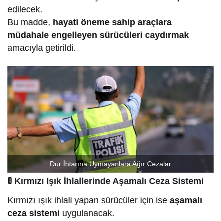
edilecek.
Bu madde,
hayati öneme sahip araçlara
müdahale engelleyen sürücüleri caydırmak
amacıyla getirildi.
Dur İhtarına Uymayanlara Ağır Cezalar
🚦
Kırmızı Işık İhlallerinde Aşamalı Ceza Sistemi
Kırmızı ışık ihlali yapan sürücüler için ise
aşamalı
ceza sistemi
uygulanacak.