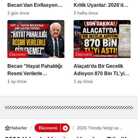
Becan’dan Enflasyon
Kritik Uyarılar: 2026’da
Tepkisi
Vergi ve SGK Hataları
2 gün önce
2 hafta önce
Binlerce Liraya Mal
Olabilir
Ekonomi
Ekonomi
Becan “Hayat Pahalılığı
Alaçatı’da Bir Gecelik
Resmi Verilerle
Adisyon 870 Bin TL’yi
Gizlenemez”
Aştı
1 ay önce
1 ay önce
Haberler
Ekonomi
2026 Yılında Vergi ve
Harçlara Büyük Zam
Geliyor