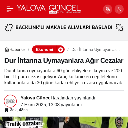
2026 Yılında Vergi ve
Paylaş
Harçlara Büyük Zam
Geliyor
Haberler
Ekonomi
Dur İhtarına Uymayanlara
Ağır Cezalar
Dur İhtarına Uymayanlara Ağır Cezalar
Dur ihtarına uymayanlara 60 gün ehliyete el koyma ve 200
bin TL para cezası geliyor. Araç kullanırken cep telefonu
kullananlara da 30 güne kadar ehliyet cezası uygulanacak.
Yalova Güncel
tarafından yayınlandı
7 Ekim 2025, 13:08
yayınlandı
3dk, 48sn