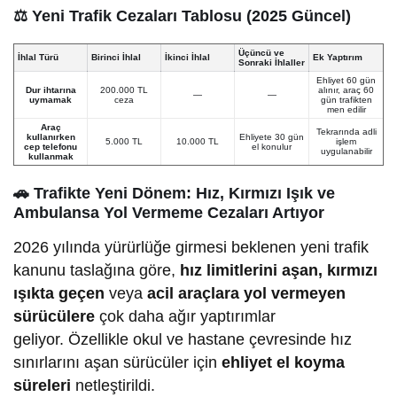
⚖️
Yeni Trafik Cezaları Tablosu (2025 Güncel)
Üçüncü ve
İhlal Türü
Birinci İhlal
İkinci İhlal
Ek Yaptırım
Sonraki İhlaller
Ehliyet 60 gün
Dur ihtarına
200.000 TL
alınır, araç 60
—
—
uymamak
ceza
gün trafikten
men edilir
Araç
Tekrarında adli
kullanırken
Ehliyete 30 gün
5.000 TL
10.000 TL
işlem
cep telefonu
el konulur
uygulanabilir
kullanmak
🚗
Trafikte Yeni Dönem: Hız, Kırmızı Işık ve
Ambulansa Yol Vermeme Cezaları Artıyor
2026 yılında yürürlüğe girmesi beklenen yeni trafik
kanunu taslağına göre,
hız limitlerini aşan, kırmızı
ışıkta geçen
veya
acil araçlara yol vermeyen
sürücülere
çok daha ağır yaptırımlar
geliyor. Özellikle okul ve hastane çevresinde hız
sınırlarını aşan sürücüler için
ehliyet el koyma
süreleri
netleştirildi.