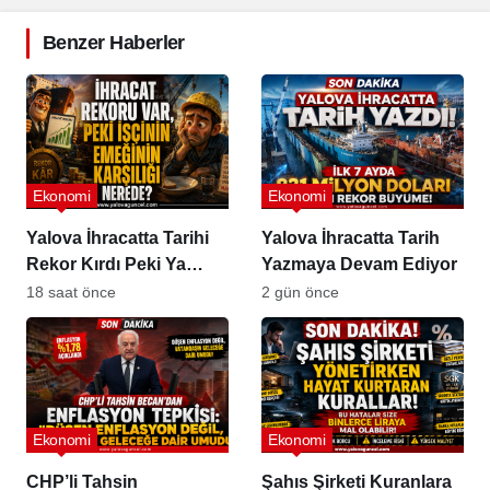
Benzer Haberler
Ekonomi
Ekonomi
Yalova İhracatta Tarihi
Yalova İhracatta Tarih
Rekor Kırdı Peki Ya
Yazmaya Devam Ediyor
İşçinin Cüzdanı?
18 saat önce
2 gün önce
Ekonomi
Ekonomi
CHP’li Tahsin
Şahıs Şirketi Kuranlara