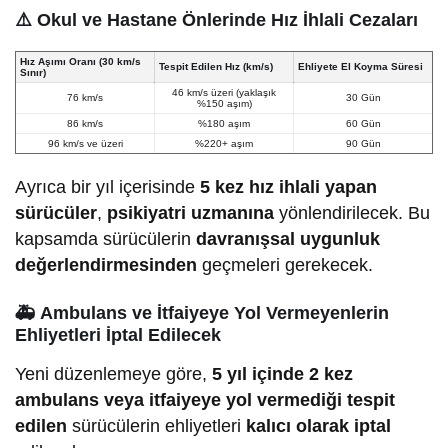
⚠️
Okul ve Hastane Önlerinde Hız İhlali Cezaları
Hız Aşımı Oranı (30 km/s
Tespit Edilen Hız (km/s)
Ehliyete El Koyma Süresi
Sınır)
46 km/s üzeri (yaklaşık
76 km/s
30 Gün
%150 aşım)
86 km/s
%180 aşım
60 Gün
96 km/s ve üzeri
%220+ aşım
90 Gün
Ayrıca bir yıl içerisinde
5 kez hız ihlali yapan
sürücüler
,
psikiyatri uzmanına
yönlendirilecek. Bu
kapsamda sürücülerin
davranışsal uygunluk
değerlendirmesinden
geçmeleri gerekecek.
🚑
Ambulans ve İtfaiyeye Yol Vermeyenlerin
Ehliyetleri İptal Edilecek
Yeni düzenlemeye göre,
5 yıl içinde 2 kez
ambulans veya itfaiyeye yol vermediği tespit
edilen
sürücülerin ehliyetleri
kalıcı olarak iptal