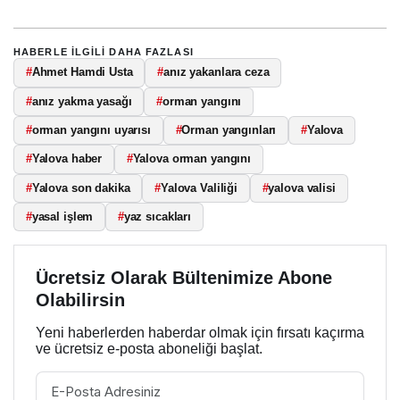
HABERLE ILGILI DAHA FAZLASI
#
Ahmet Hamdi Usta
#
anız yakanlara ceza
#
anız yakma yasağı
#
orman yangını
#
orman yangını uyarısı
#
Orman yangınları
#
Yalova
#
Yalova haber
#
Yalova orman yangını
#
Yalova son dakika
#
Yalova Valiliği
#
yalova valisi
#
yasal işlem
#
yaz sıcakları
Ücretsiz Olarak Bültenimize Abone
Olabilirsin
Yeni haberlerden haberdar olmak için fırsatı kaçırma
ve ücretsiz e-posta aboneliği başlat.