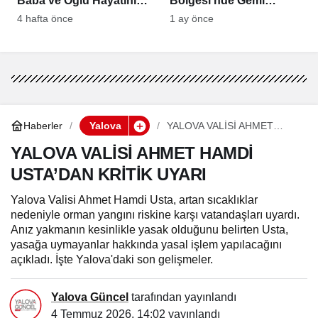
Baba ve Oğlu Hayatını
Bölgesi’nde Gemi
Kaybetti
Patlaması!
4 hafta önce
1 ay önce
Haberler
Yalova
YALOVA VALİSİ AHMET
HAMDİ USTA’DAN KRİTİK
UYARI
YALOVA VALİSİ AHMET HAMDİ
USTA’DAN KRİTİK UYARI
Yalova Valisi Ahmet Hamdi Usta, artan sıcaklıklar
nedeniyle orman yangını riskine karşı vatandaşları uyardı.
Anız yakmanın kesinlikle yasak olduğunu belirten Usta,
yasağa uymayanlar hakkında yasal işlem yapılacağını
açıkladı. İşte Yalova'daki son gelişmeler.
Yalova Güncel
tarafından yayınlandı
4 Temmuz 2026, 14:02
yayınlandı