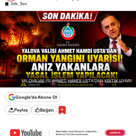
3dk, 9sn
YALOVA VALİSİ AHMET HAMDİ USTA'DAN KRİTİK UYARI
Google'da Abone Ol
Beğen
Paylaş