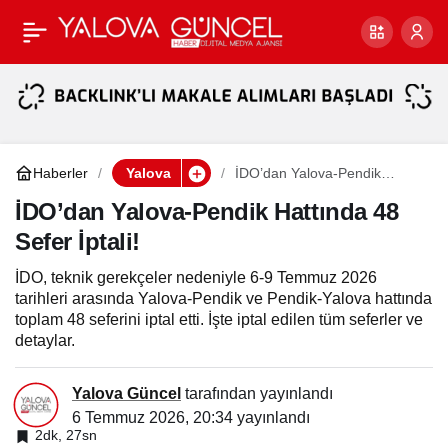
YALOVA VALİSİ AHMET
Paylaş
HAMDİ USTA’DAN
KRİTİK UYARI
Haberler
Yalova
İDO’dan Yalova-Pendik
Hattında 48 Sefer İptali!
İDO’dan Yalova-Pendik Hattında 48
Sefer İptali!
İDO, teknik gerekçeler nedeniyle 6-9 Temmuz 2026
tarihleri arasında Yalova-Pendik ve Pendik-Yalova hattında
toplam 48 seferini iptal etti. İşte iptal edilen tüm seferler ve
detaylar.
Yalova Güncel
tarafından yayınlandı
6 Temmuz 2026, 20:34
yayınlandı
2dk, 27sn