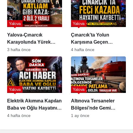
Yalova
Yalova
Yalova-Çınarcık
Çınarcık’ta Yolun
Karayolunda Yürek
Karşısına Geçen
Burkan Kaza
Çalışan Kadın Yaşamını
3 hafta önce
4 hafta önce
Yitirdi
Yalova
Yalova
Elektrik Akımına Kapılan
Altınova Tersaneler
Baba ve Oğlu Hayatını
Bölgesi’nde Gemi
Kaybetti
Patlaması!
4 hafta önce
1 ay önce