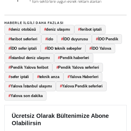
HABERLE ILGILI DAHA FAZLASI
#
deniz otobüsü
#
deniz ulaşımı
#
feribot iptali
#
feribot seferleri
#
ido
#
İDO duyurusu
#
İDO Pendik
#
İDO sefer iptali
#
İDO teknik sebepler
#
İDO Yalova
#
İstanbul deniz ulaşımı
#
Pendik haberleri
#
Pendik Yalova feribot
#
Pendik Yalova seferleri
#
sefer iptali
#
teknik arıza
#
Yalova Haberleri
#
Yalova İstanbul ulaşımı
#
Yalova Pendik seferleri
#
Yalova son dakika
Ücretsiz Olarak Bültenimize Abone
Olabilirsin