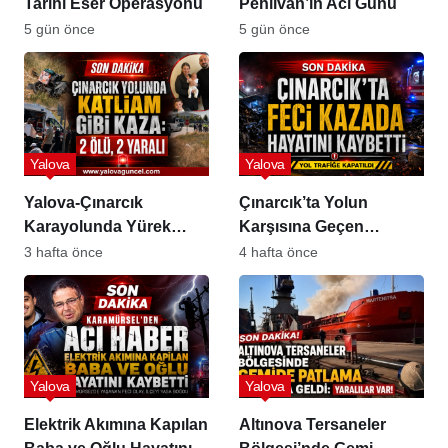
Tarihi Eser Operasyonu
Pehlivan’ın Acı Günü
5 gün önce
5 gün önce
Yalova
Yalova
Yalova-Çınarcık
Çınarcık’ta Yolun
Karayolunda Yürek
Karşısına Geçen
Burkan Kaza
Çalışan Kadın Yaşamını
3 hafta önce
4 hafta önce
Yitirdi
Yalova
Yalova
Elektrik Akımına Kapılan
Altınova Tersaneler