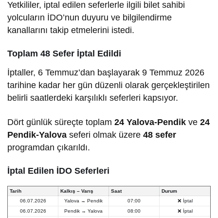
Yetkililer, iptal edilen seferlerle ilgili bilet sahibi
yolcuların İDO’nun duyuru ve bilgilendirme
kanallarını takip etmelerini istedi.
Toplam 48 Sefer İptal Edildi
İptaller, 6 Temmuz’dan başlayarak 9 Temmuz 2026
tarihine kadar her gün düzenli olarak gerçekleştirilen
belirli saatlerdeki karşılıklı seferleri kapsıyor.
Dört günlük süreçte toplam
24 Yalova-Pendik
ve
24
Pendik-Yalova
seferi olmak üzere
48 sefer
programdan çıkarıldı.
İptal Edilen İDO Seferleri
Tarih
Kalkış – Varış
Saat
Durum
06.07.2026
Yalova → Pendik
07:00
❌ İptal
06.07.2026
Pendik → Yalova
08:00
❌ İptal