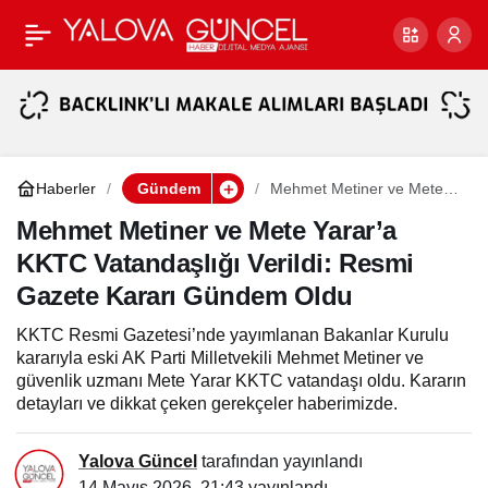
Yalova Dahil 47 İlde Eş
Paylaş
Zamanlı DEAŞ
Operasyonlarda 324
Haberler
Gündem
Mehmet Metiner ve Mete
Yarar’a KKTC Vatandaşlığı
Şüpheli Yakalandı
Verildi: Resmi Gazete
Mehmet Metiner ve Mete Yarar’a
Kararı Gündem Oldu
KKTC Vatandaşlığı Verildi: Resmi
Gazete Kararı Gündem Oldu
KKTC Resmi Gazetesi’nde yayımlanan Bakanlar Kurulu
kararıyla eski AK Parti Milletvekili Mehmet Metiner ve
güvenlik uzmanı Mete Yarar KKTC vatandaşı oldu. Kararın
detayları ve dikkat çeken gerekçeler haberimizde.
Yalova Güncel
tarafından yayınlandı
14 Mayıs 2026, 21:43
yayınlandı