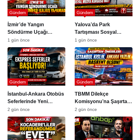
Gündem
Gündem
İzmir’de Yangın
Yalova’da Park
Söndürme Uçağı
Tartışması Sosyal
Gölette Kalkış
Medyada Büyük Yankı
1 gün önce
1 gün önce
Yapamadı!
Uyandırdı
Gündem
Gündem
İstanbul-Ankara Otobüs
TBMM Dilekçe
Seferlerinde Yeni
Komisyonu’na Şaşırtan
Dönem
Öneriler
2 gün önce
2 gün önce