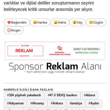
varlıklar ve dijital deliller soruşturmanın seyrini
belirleyecek kritik unsurlar arasında yer alıyor.
Beğendim
Harika
Haha
Vay
Üzgün
Kızgın
HABERLE ILGILI DAHA FAZLASI
#
324 şüpheli yakalandı
#
47 il DEAŞ baskını
#
Adana
#
Adıyaman
#
Aksaray
#
Ankara
#
antalya
#
Aydın