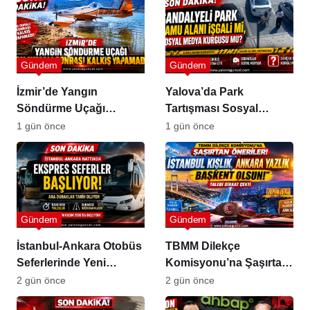
Gündem
Gündem
İzmir’de Yangın
Yalova’da Park
Söndürme Uçağı
Tartışması Sosyal
Gölette Kalkış
Medyada Büyük Yankı
1 gün önce
1 gün önce
Yapamadı!
Uyandırdı
Gündem
Gündem
İstanbul-Ankara Otobüs
TBMM Dilekçe
Seferlerinde Yeni
Komisyonu’na Şaşırtan
Dönem
Öneriler
2 gün önce
2 gün önce