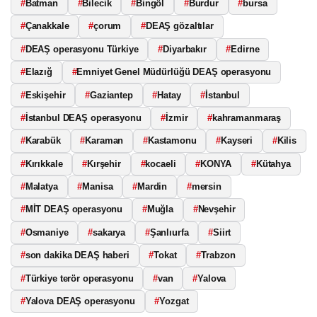
#
Batman
#
Bilecik
#
Bingöl
#
Burdur
#
bursa
#
Çanakkale
#
çorum
#
DEAŞ gözaltılar
#
DEAŞ operasyonu Türkiye
#
Diyarbakır
#
Edirne
#
Elazığ
#
Emniyet Genel Müdürlüğü DEAŞ operasyonu
#
Eskişehir
#
Gaziantep
#
Hatay
#
İstanbul
#
İstanbul DEAŞ operasyonu
#
İzmir
#
kahramanmaraş
#
Karabük
#
Karaman
#
Kastamonu
#
Kayseri
#
Kilis
#
Kırıkkale
#
Kırşehir
#
kocaeli
#
KONYA
#
Kütahya
#
Malatya
#
Manisa
#
Mardin
#
mersin
#
MİT DEAŞ operasyonu
#
Muğla
#
Nevşehir
#
Osmaniye
#
sakarya
#
Şanlıurfa
#
Siirt
#
son dakika DEAŞ haberi
#
Tokat
#
Trabzon
#
Türkiye terör operasyonu
#
van
#
Yalova
#
Yalova DEAŞ operasyonu
#
Yozgat