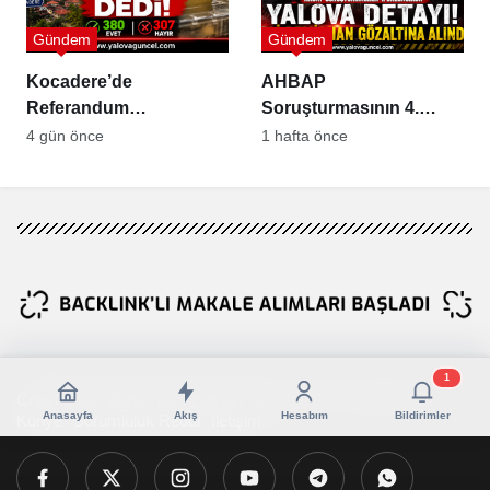
Gündem
Gündem
Kocadere’de
AHBAP
Referandum
Soruşturmasının 4.
Sonuçlandı: Sandıktan
Dalgasında Yalova
4 gün önce
1 hafta önce
“Evet” Çıktı
Detayı
1
Copyright © 2026 , Tüm Hakları Yalova Güncel Haber Aittir !
Anasayfa
Akış
Hesabım
Bildirimler
Künye
Sorumluluk Reddi
İletişim