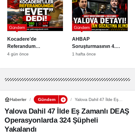
Gündem
Gündem
Kocadere’de
AHBAP
Referandum
Soruşturmasının 4.
Sonuçlandı: Sandıktan
Dalgasında Yalova
4 gün önce
1 hafta önce
“Evet” Çıktı
Detayı
Haberler
Gündem
Yalova Dahil 47 İlde Eş
Zamanlı DEAŞ
Operasyonlarda 324
Yalova Dahil 47 İlde Eş Zamanlı DEAŞ
Şüpheli Yakalandı
Operasyonlarda 324 Şüpheli
Yakalandı