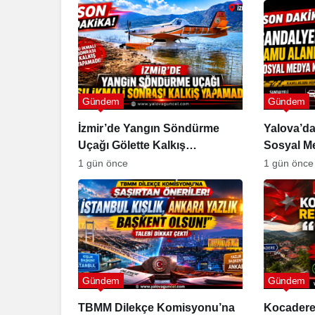
Gündem
Gündem
İzmir’de Yangın Söndürme
Yalova’da
Uçağı Gölette Kalkış
Sosyal M
Yapamadı!
Uyandırd
1 gün önce
1 gün önce
Gündem
Gündem
TBMM Dilekçe Komisyonu’na
Kocadere