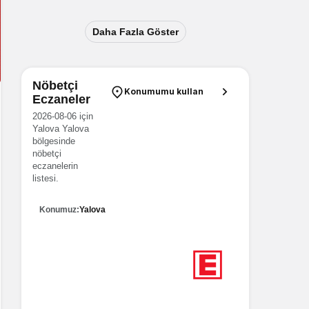
Daha Fazla Göster
Nöbetçi
Konumumu kullan
Eczaneler
2026-08-06 için
Yalova Yalova
bölgesinde
nöbetçi
eczanelerin
listesi.
Konumuz:
Yalova
6
Nöbetçi eczane
Yalova