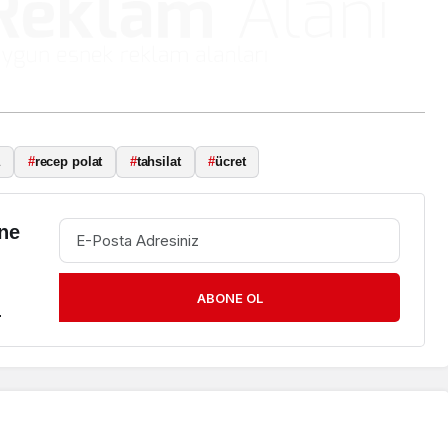
Hava Durumu
ediye
 Kritik
Yalova’da Eyyam-ı Bahur
Etkisini Gösteriyor
a
#
recep polat
#
tahsilat
#
ücret
ne
ABONE OL
.