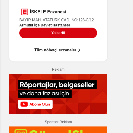
UMUT Eczanesi
İSK
HÜRRİYET MAH. BAĞDAT CAD. NO:32/3
BAYIR MAH
Armutlu İlç
Ara
Yol tarifi
Tüm nöbetçi eczaneler
Reklam
Sponsor Reklam