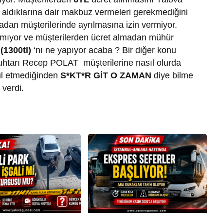
i aldıklarına dair makbuz vermeleri gerekmediğini
adan müşterilerinde ayrılmasına izin vermiyor.
ımıyor ve müşterilerden ücret almadan mühür
1300tl)
‘nı ne yapıyor acaba ? Bir diğer konu
htarı Recep POLAT müşterilerine nasıl olurda
l etmediğinden
S*KT*R GİT O ZAMAN
diye bilme
 verdi.