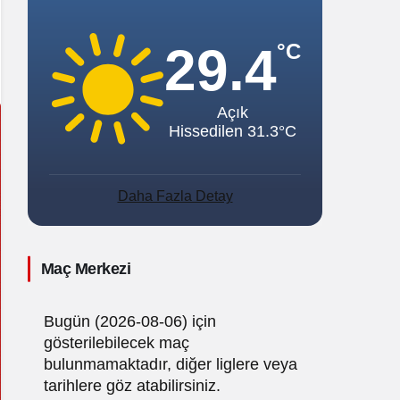
Sistem Modu
Sistem modunu seçin.
29.4
°C
Açık
Hissedilen 31.3°C
Daha Fazla Detay
Maç Merkezi
Bugün (2026-08-06) için
gösterilebilecek maç
bulunmamaktadır, diğer liglere veya
tarihlere göz atabilirsiniz.