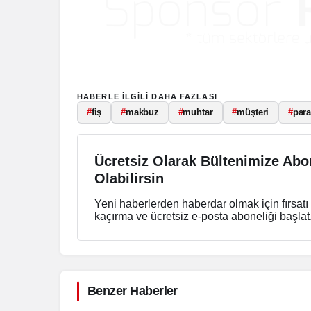
Gündem
Siyaset
Yalova’da Park
Tartışması Sosyal
Yalova Bel
Medyada Büyük Yankı
Meclisi’nde
HABERLE ILGILI DAHA FAZLASI
Uyandırdı
Dönemeç
#
fiş
#
makbuz
#
muhtar
#
müşteri
#
par
Ücretsiz Olarak Bültenimize Abo
Olabilirsin
Yeni haberlerden haberdar olmak için fırsatı
kaçırma ve ücretsiz e-posta aboneliği başlat
Benzer Haberler