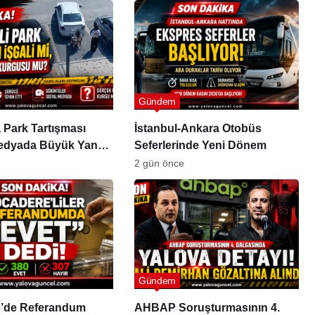
Gündem
 Park Tartışması
İstanbul-Ankara Otobüs
edyada Büyük Yankı
Seferlerinde Yeni Dönem
ı
2 gün önce
Gündem
’de Referandum
AHBAP Soruşturmasının 4.