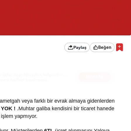
Beğen
Paylaş
ametgah veya farklı bir evrak almaya gidenlerden
YOK !
.Muhtar galiba kendisini bir ticaret hanede
 işlem yapmıyor.
yor. Müşterilerden
6TL
ücret alınmasını Yalova