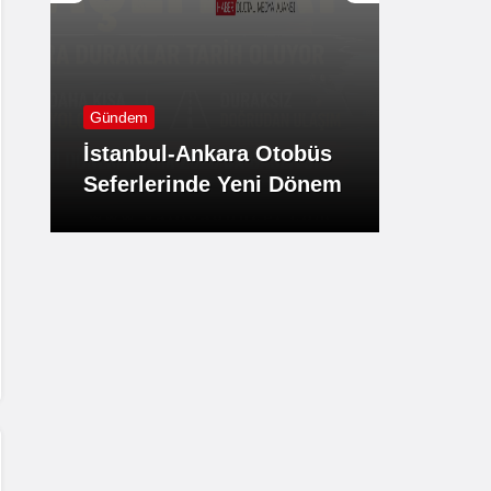
Günde
Gündem
TBMM 
İstanbul-Ankara Otobüs
Komis
Seferlerinde Yeni Dönem
Öneri