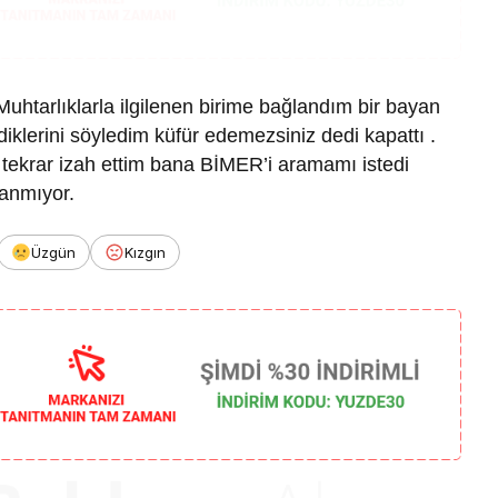
Muhtarlıklarla ilgilenen birime bağlandım bir bayan
diklerini söyledim küfür edemezsiniz dedi kapattı .
 tekrar izah ettim bana BİMER’i aramamı istedi
anmıyor.
Üzgün
Kızgın