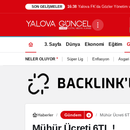
11:50
Yalova’da Park Tartışması So
SON GELIŞMELER
3. Sayfa
Dünya
Ekonomi
Eğitim
G
NELER OLUYOR
Süper Lig
Enflasyon
Asgari
Haberler
Gündem
Mühür Ücreti 6T
Mühür Ücreti 6TL !