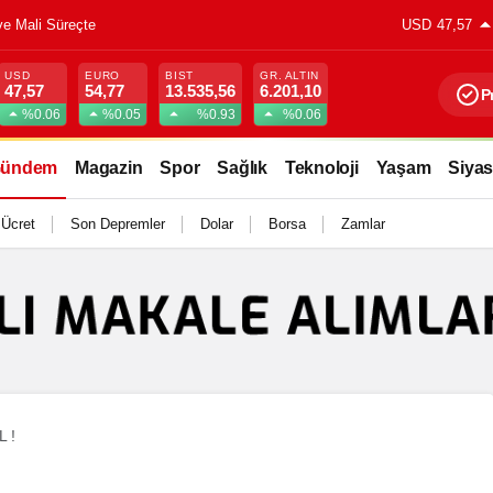
syal Medyada Büyük Yankı Uyandırdı
USD
47,57
USD
EURO
BIST
GR. ALTIN
47,57
54,77
13.535,56
6.201,10
P
%0.06
%0.05
%0.93
%0.06
ündem
Magazin
Spor
Sağlık
Teknoloji
Yaşam
Siyas
 Ücret
Son Depremler
Dolar
Borsa
Zamlar
L !