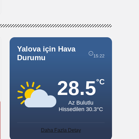
Yalova için Hava
15:22
Durumu
28.5
°C
Az Bulutlu
Hissedilen 30.3°C
Daha Fazla Detay