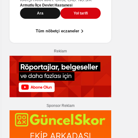
Armutlu İlç
Ara
Yol tarifi
A
Tüm nöbetçi eczaneler
Reklam
Sponsor Reklam