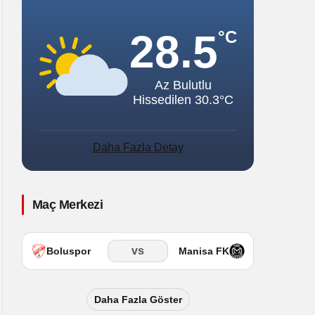
Sistem Modu
Sistem modunu seçin.
28.5
°C
Az Bulutlu
Hissedilen 30.3°C
Daha Fazla Detay
Maç Merkezi
vs
Boluspor
Manisa FK
Daha Fazla Göster