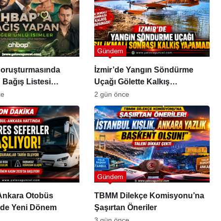
Tartışması Sosyal
da Gözler
Medyada Büyük Yankı
 Mali Süreçte
Uyandırdı
Gündem
oruşturmasında
İzmir’de Yangın Söndürme
 Bağış Listesi
Uçağı Gölette Kalkış
de
Yapamadı!
ce
2 gün önce
Gündem
-Ankara Otobüs
TBMM Dilekçe Komisyonu’na
inde Yeni Dönem
Şaşırtan Öneriler
3 gün önce