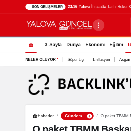
23:16
Yalova İhracatta Tarihi Rekor 
SON GELIŞMELER
3. Sayfa
Dünya
Ekonomi
Eğitim
G
NELER OLUYOR
Süper Lig
Enflasyon
Asgari
Haberler
Gündem
O paket TBMM B
O paket TBMM Başkan