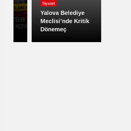
Hava D
Yalova Belediye
Meclisi’nde Kritik
Yalov
Dönemeç
Etkisi