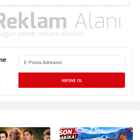
ne
ABONE OL
.
Gündem
Yalova’da Park