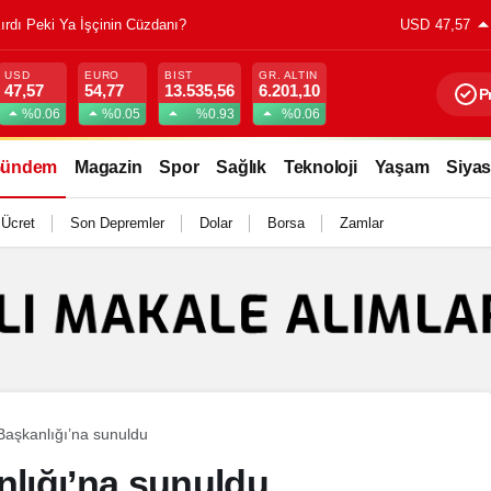
Kırdı Peki Ya İşçinin Cüzdanı?
USD
47,57
USD
EURO
BIST
GR. ALTIN
47,57
54,77
13.535,56
6.201,10
P
%0.06
%0.05
%0.93
%0.06
ündem
Magazin
Spor
Sağlık
Teknoloji
Yaşam
Siyas
 Ücret
Son Depremler
Dolar
Borsa
Zamlar
aşkanlığı’na sunuldu
lığı’na sunuldu