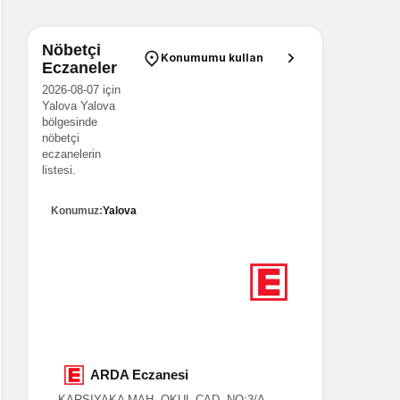
Nöbetçi
Konumumu kullan
Eczaneler
2026-08-07 için
Yalova Yalova
bölgesinde
nöbetçi
eczanelerin
listesi.
Konumuz:
Yalova
6
Nöbetçi eczane
Yalova
BÜŞRA Eczanesi
ARD
HÜRRİYET MAH. BAĞDAT CAD. NO:42/8-9
KARŞIYAK