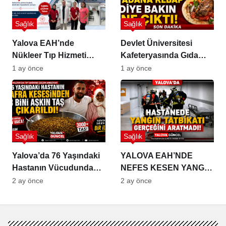
Sağlık
Sağlık
Yalova EAH’nde
Devlet Üniversitesi
Nükleer Tıp Hizmeti
Kafeteryasında Gıda
Resmen Başladı
Skandalı!
1 ay önce
1 ay önce
Sağlık
Sağlık
Yalova’da 76 Yaşındaki
YALOVA EAH’NDE
Hastanın Vücudundan 3
NEFES KESEN YANGIN
Bini Aşkın Taş Çıkarıldı
TATBİKATI:
2 ay önce
2 ay önce
EKİPLERDEN TAM NOT