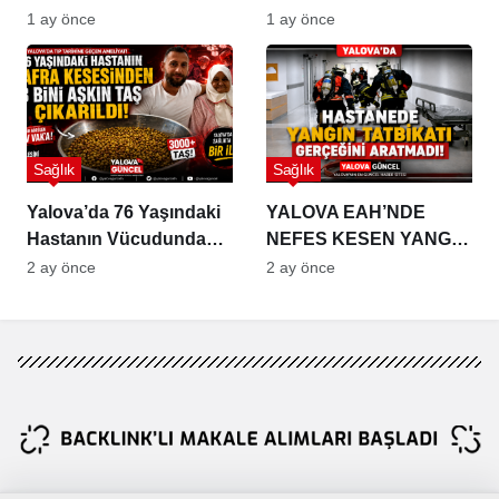
Resmen Başladı
Skandalı!
1 ay önce
1 ay önce
Sağlık
Sağlık
Yalova’da 76 Yaşındaki
YALOVA EAH’NDE
Hastanın Vücudundan 3
NEFES KESEN YANGIN
Bini Aşkın Taş Çıkarıldı
TATBİKATI:
2 ay önce
2 ay önce
EKİPLERDEN TAM NOT