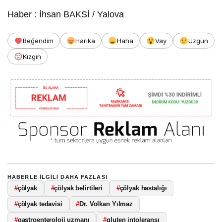
Haber : İhsan BAKSİ / Yalova
Beğendim
Harika
Haha
Vay
Üzgün
Kızgın
HABERLE ILGILI DAHA FAZLASI
#
çölyak
#
çölyak belirtileri
#
çölyak hastalığı
#
çölyak tedavisi
#
Dr. Volkan Yılmaz
#
gastroenteroloji uzmanı
#
gluten intoleransı