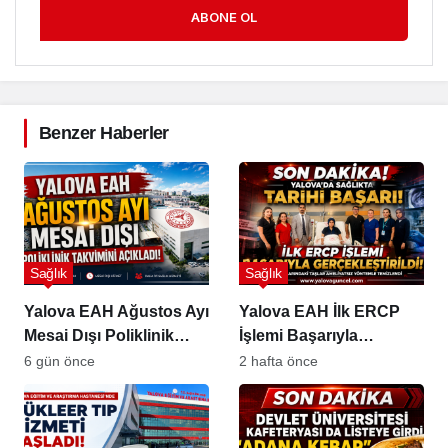
ABONE OL
Benzer Haberler
Sağlık
Sağlık
Yalova EAH Ağustos Ayı
Yalova EAH İlk ERCP
Mesai Dışı Poliklinik
İşlemi Başarıyla
Takvimini Açıkladı
Gerçekleştirildi
6 gün önce
2 hafta önce