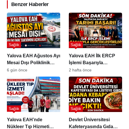
Benzer Haberler
Sağlık
Sağlık
Yalova EAH Ağustos Ayı
Yalova EAH İlk ERCP
Mesai Dışı Poliklinik
İşlemi Başarıyla
Takvimini Açıkladı
Gerçekleştirildi
6 gün önce
2 hafta önce
Sağlık
Sağlık
Yalova EAH’nde
Devlet Üniversitesi
Nükleer Tıp Hizmeti
Kafeteryasında Gıda