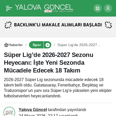
Hull City Tarih Yazdı: 16
Paylaş
Yıl Sonra Premier Lig’de
Haberler
Spor
Süper Lig’de 2026-2027
Sezonu Heyecanı: İşte Yeni
Sezonda Mücadele Edecek 18
Süper Lig’de 2026-2027 Sezonu
Takım
Heyecanı: İşte Yeni Sezonda
Mücadele Edecek 18 Takım
2026-2027 Süper Lig sezonunda mücadele edecek 18
takım belli oldu. Galatasaray, Fenerbahçe, Beşiktaş ve
Trabzonspor’un yanı sıra Süper Lig’e yükselen yeni ekipler
futbolseverleri heyecanlandırdı.
Yalova Güncel
tarafından yayınlandı
24 Mayıs 2026, 22:17
yayınlandı