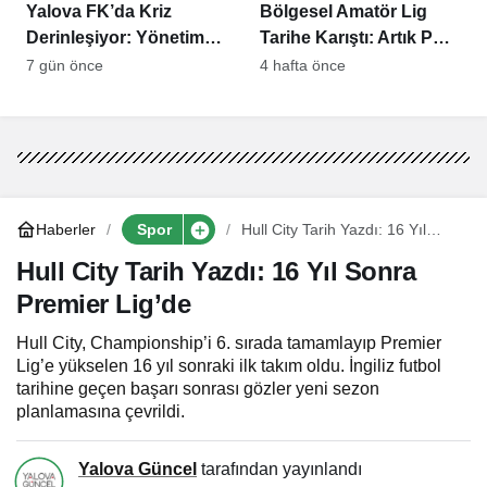
Yalova FK’da Kriz
Bölgesel Amatör Lig
Derinleşiyor: Yönetim
Tarihe Karıştı: Artık PGL
Değişiklikleri, Maaş
Var
7 gün önce
4 hafta önce
İddiaları ve Taraftar
Tepkisi
Haberler
Spor
Hull City Tarih Yazdı: 16 Yıl
Sonra Premier Lig’de
Hull City Tarih Yazdı: 16 Yıl Sonra
Premier Lig’de
Hull City, Championship’i 6. sırada tamamlayıp Premier
Lig’e yükselen 16 yıl sonraki ilk takım oldu. İngiliz futbol
tarihine geçen başarı sonrası gözler yeni sezon
planlamasına çevrildi.
Yalova Güncel
tarafından yayınlandı