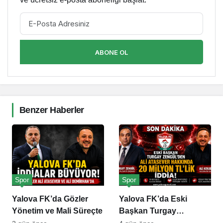
ABONE OL
Benzer Haberler
Spor
Spor
Yalova FK’da Gözler
Yalova FK’da Eski
Yönetim ve Mali Süreçte
Başkan Turgay
Zengül’den Ali Atasever