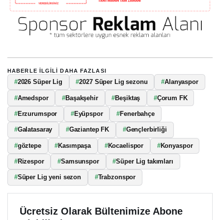
HABERLE ILGILI DAHA FAZLASI
#
2026 Süper Lig
#
2027 Süper Lig sezonu
#
Alanyaspor
#
Amedspor
#
Başakşehir
#
Beşiktaş
#
Çorum FK
#
Erzurumspor
#
Eyüpspor
#
Fenerbahçe
#
Galatasaray
#
Gaziantep FK
#
Gençlerbirliği
#
göztepe
#
Kasımpaşa
#
Kocaelispor
#
Konyaspor
#
Rizespor
#
Samsunspor
#
Süper Lig takımları
#
Süper Lig yeni sezon
#
Trabzonspor
Ücretsiz Olarak Bültenimize Abone