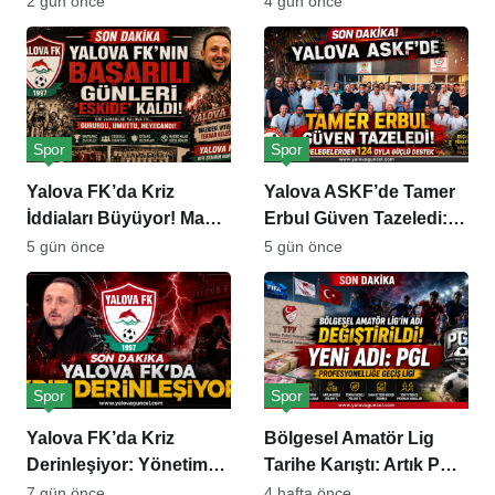
2 gün önce
4 gün önce
Hakkında 20 Milyon
TL’lik İddia
Spor
Spor
Yalova FK’da Kriz
Yalova ASKF’de Tamer
İddiaları Büyüyor! Maaş
Erbul Güven Tazeledi:
ve Esnaf Alacakları
Delegelerden Büyük
5 gün önce
5 gün önce
Gündemde
Destek
Spor
Spor
Yalova FK’da Kriz
Bölgesel Amatör Lig
Derinleşiyor: Yönetim
Tarihe Karıştı: Artık PGL
Değişiklikleri, Maaş
Var
7 gün önce
4 hafta önce