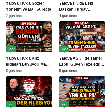
Yalova FK’da Gözler
Yalova FK’da Eski
Yönetim ve Mali Süreçte
Başkan Turgay
Zengül’den Ali Atasever
2 gün önce
4 gün önce
Hakkında 20 Milyon
TL’lik İddia
Spor
Spor
Yalova FK’da Kriz
Yalova ASKF’de Tamer
İddiaları Büyüyor! Maaş
Erbul Güven Tazeledi:
ve Esnaf Alacakları
Delegelerden Büyük
5 gün önce
5 gün önce
Gündemde
Destek
Spor
Spor