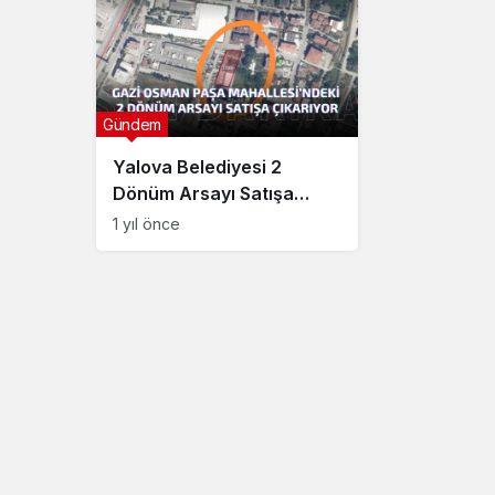
Gündem
Yalova Belediyesi 2
Dönüm Arsayı Satışa
Sunuyor
1 yıl önce