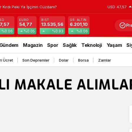
r Kırdı Peki Ya İşçinin Cüzdanı?
USD
47,57
SD
EURO
BIST
GR. ALTIN
7,57
54,77
13.535,56
6.201,10
Pr
%0.06
%0.05
%0.93
%0.06
Gündem
Magazin
Spor
Sağlık
Teknoloji
Yaşam
Si
i Ücret
Son Depremler
Dolar
Borsa
Zamlar