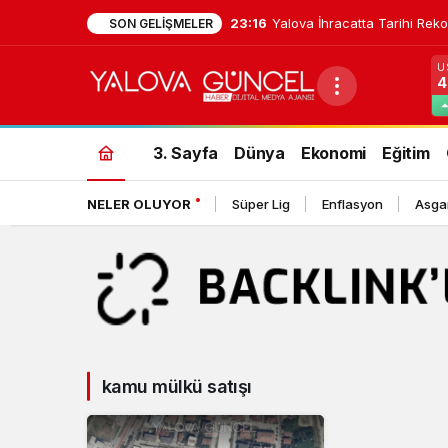
23:16
Yalova İhracatta Tarihi Reko
SON GELIŞMELER
U
4
kamu
mülkü
3. Sayfa
Dünya
Ekonomi
Eğitim
satışı
NELER OLUYOR
Süper Lig
Enflasyon
Asgar
Haberleri
kamu mülkü satışı