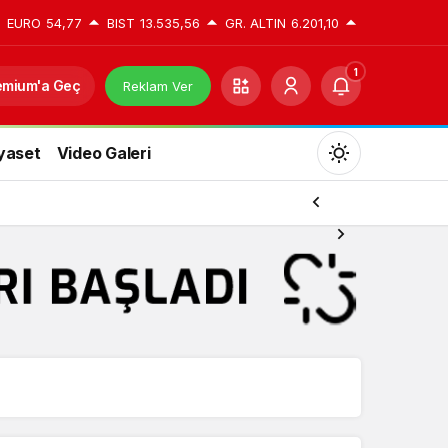
EURO
54,77
BIST
13.535,56
GR. ALTIN
6.201,10
1
emium'a Geç
Reklam Ver
yaset
Video Galeri
Mod
değiştir
Gündüz Modu
Gündüz modunu seçin.
Yazarlarımız
Gece Modu
Gece modunu seçin.