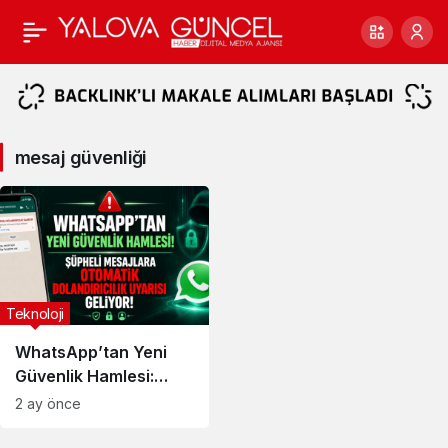
mesaj
güvenliği
Haberleri
mesaj güvenliği
Teknoloji
WhatsApp’tan Yeni
Güvenlik Hamlesi:
Şüpheli Mesajlara
2 ay önce
Otomatik Dolandırıcılık