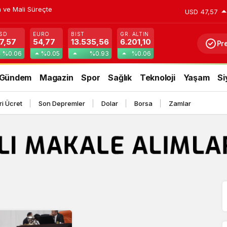
Sosyal Medyada Büyük Yankı Uyandırdı
USD
47,57
SD
EURO
BIST
GR. ALTIN
7,57
54,77
13.535,56
6.201,10
Pr
%0.06
%0.05
%0.93
%0.06
Gündem
Magazin
Spor
Sağlık
Teknoloji
Yaşam
Si
i Ücret
Son Depremler
Dolar
Borsa
Zamlar