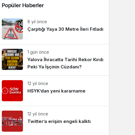
Popüler Haberler
Sistem Modu
Sistem modunu seçin.
8 yıl önce
Çarptığı Yaya 30 Metre İleri Fıtladı
1 gün önce
Yalova İhracatta Tarihi Rekor Kırdı
Peki Ya İşçinin Cüzdanı?
12 yıl önce
HSYK’dan yeni kararname
12 yıl önce
Twitter’a erişim engeli kalktı