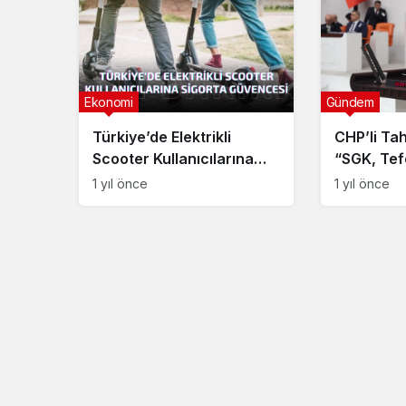
Ekonomi
Gündem
Türkiye’de Elektrikli
CHP’li Ta
Scooter Kullanıcılarına
“SGK, Tefe
Sigorta Güvencesi
1 yıl önce
1 yıl önce