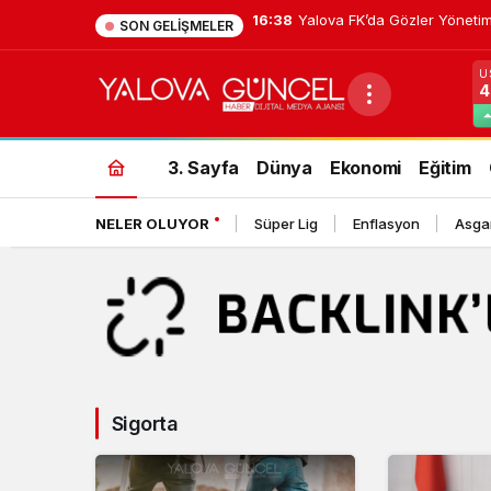
11:50
Yalova’da Park Tartışması 
SON GELIŞMELER
U
4
Sigorta
Haberleri
3. Sayfa
Dünya
Ekonomi
Eğitim
NELER OLUYOR
Süper Lig
Enflasyon
Asgar
Sigorta