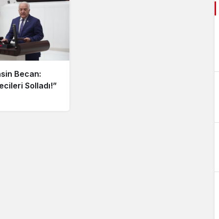
hsin Becan:
cileri Solladı!”