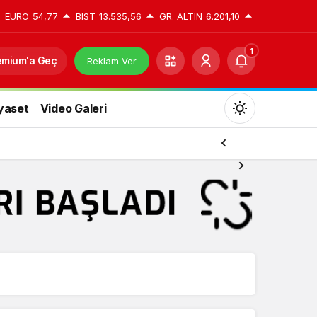
EURO
54,77
BIST
13.535,56
GR. ALTIN
6.201,10
1
emium'a Geç
Reklam Ver
yaset
Video Galeri
Mod
değiştir
Gündüz Modu
Gündüz modunu seçin.
Yazarlarımız
Gece Modu
Gece modunu seçin.