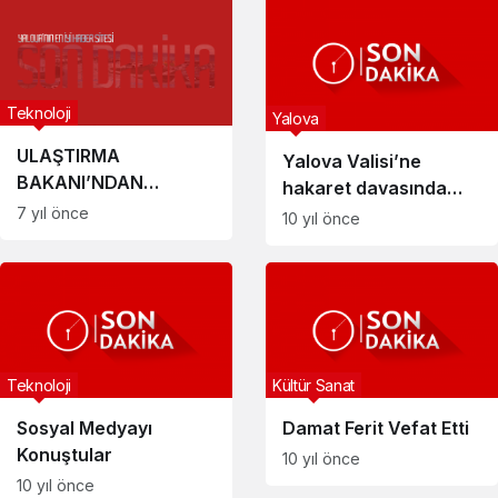
KALP KRİZİNDEN
ÖLDÜ
Teknoloji
Yalova
ULAŞTIRMA
Yalova Valisi’ne
BAKANI’NDAN
hakaret davasında
AÇIKLAMA GELDİ
7 yıl önce
beraat etti
10 yıl önce
Teknoloji
Kültür Sanat
Sosyal Medyayı
Damat Ferit Vefat Etti
Konuştular
10 yıl önce
10 yıl önce