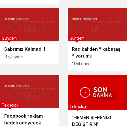
Gündem
Gündem
Sabrımız Kalmadı !
Radikal’den ” kabataş
” yorumu
11 yıl önce
11 yıl önce
Teknoloji
Teknoloji
Facebook reklam
‘HEMEN ŞİFRENİZİ
bedeli ödeyecek
DEĞİŞTİRİN’