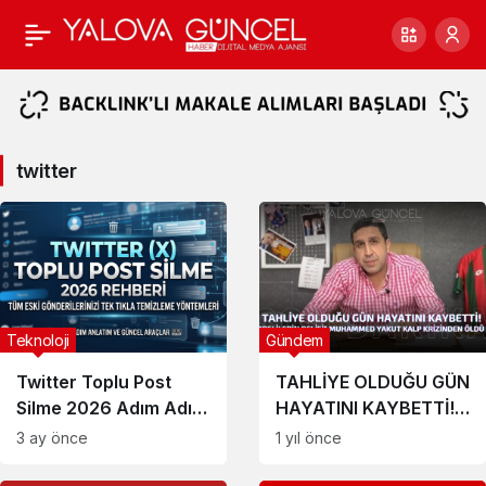
twitter
Haberleri
twitter
Teknoloji
Gündem
Twitter Toplu Post
TAHLİYE OLDUĞU GÜN
Silme 2026 Adım Adım
HAYATINI KAYBETTİ!
Rehber
“DELİLERİN DELİSİ”
3 ay önce
1 yıl önce
MUHAMMED YAKUT