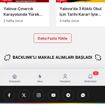
Yalova-Çınarcık
Yalova’da 3 Köklü Okul
Karayolunda Yürek
İçin Tarihi Karar! İşte
Burkan Kaza
Yeni Proje
3 hafta önce
4 hafta önce
Daha Fazla Yükle
1
Copyright © 2026 , Tüm Hakları Yalova Güncel Haber Aittir !
Anasayfa
Akış
Hesabım
Bildirimler
Künye
Sorumluluk Reddi
İletişim