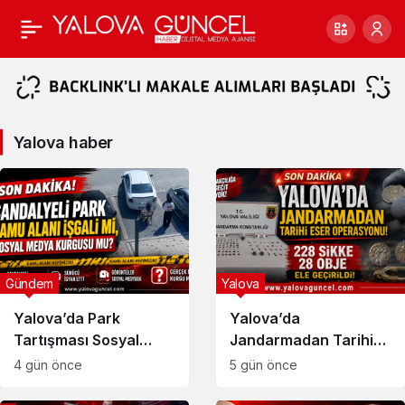
Yalova
haber
Haberleri
Yalova haber
Gündem
Yalova
Yalova’da Park
Yalova’da
Tartışması Sosyal
Jandarmadan Tarihi
Medyada Büyük Yankı
Eser Operasyonu
4 gün önce
5 gün önce
Uyandırdı