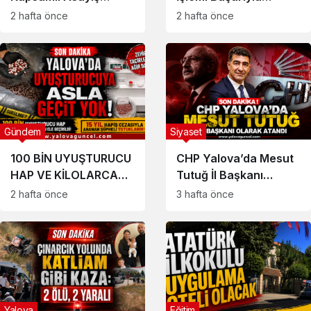
Uygulaması
Gerçekleştirildi
2 hafta önce
2 hafta önce
Gündem
Siyaset
100 BİN UYUŞTURUCU
CHP Yalova’da Mesut
HAP VE KİLOLARCA
Tutuğ İl Başkanı
UYUŞTURUCU ELE
Olarak Atandı
2 hafta önce
3 hafta önce
GEÇİRİLDİ
Yalova
Eğitim