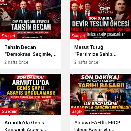
Siyaset
Siyaset
Tahsin Becan
Mesut Tutuğ
“Demokrasi Seçimle,
“Partimize Sahip
Partiler Kurultayla
Çıkacağız”
2 hafta önce
2 hafta önce
Yaşar”
Gündem
Sağlık
Armutlu’da Geniş
Yalova EAH İlk ERCP
Kapsamlı Asayiş
İşlemi Başarıyla