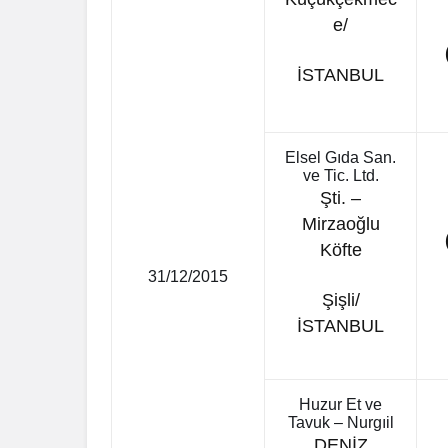
Eğitim
Spor
e/
YALOVA’DA OKUL
Ali Demirha
KAYITLARINDA YENİ
2017’deki 
İSTANBUL
DÖNEM!
Gündemde
Elsel Gıda San.
ve Tic. Ltd.
Şti. –
Mirzaoğlu
Köfte
31/12/2015
Şişli/
İSTANBUL
Huzur Et ve
Tavuk – Nurgıil
DENİZ