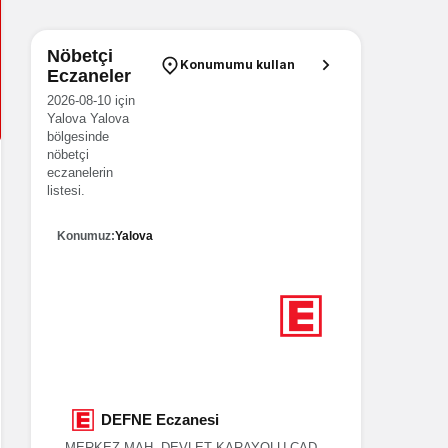
Nöbetçi
Konumumu kullan
Eczaneler
2026-08-10 için
Yalova Yalova
bölgesinde
nöbetçi
eczanelerin
listesi.
Konumuz:
Yalova
6
Nöbetçi eczane
Yalova
DEFNE Eczanesi
İSK
MERKEZ MAH. DEVLET KARAYOLU CAD.
BAYIR MAH