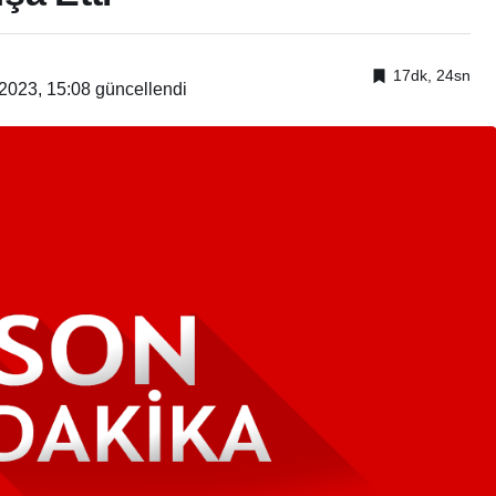
17dk, 24sn
2023, 15:08
güncellendi