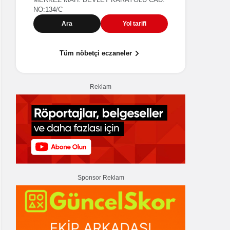
Armutlu İlç
NO:134/C
Ara
Yol tarifi
Tüm nöbetçi eczaneler
Reklam
Sponsor Reklam