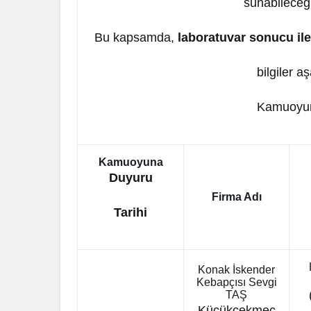
sunabileceğ
Bu kapsamda,
laboratuvar sonucu ile 
bilgiler a
Kamuoyunu
Kamuoyuna
Duyuru
Firma Adı
Tarihi
Konak İskender
Kebapçısı Sevgi
TAŞ
Küçükçekmec