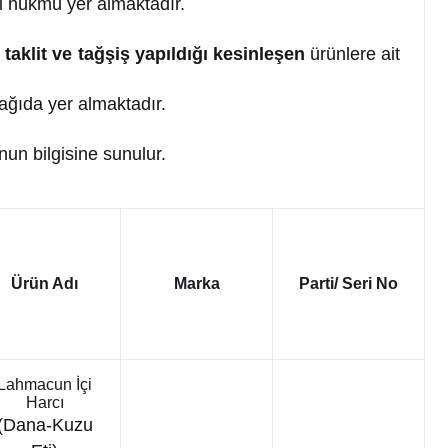
i hükmü yer almaktadır.
taklit ve tağşiş yapıldığı kesinleşen
ürünlere ait
şağıda yer almaktadır.
n bilgisine sunulur.
Ürün Adı
Marka
Parti/ Seri No
Lahmacun İçi
Harcı
(Dana-Kuzu