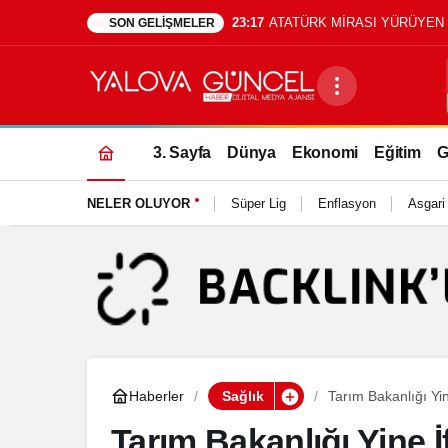
SON GELIŞMELER
3. Sayfa
Dünya
Ekonomi
Eğitim
G
NELER OLUYOR
Süper Lig
Enflasyon
Asgari
Haberler
Sağlık
Tarım Bakanlığı Yin
Tarım Bakanlığı Yine İf