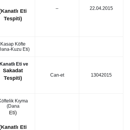
–
22.04.2015
(Kanatlı Eti
Tespiti)
Kasap Köfte
Dana-Kuzu Eti)
Kanatlı Eti ve
Sakadat
Can-et
13042015
Tespiti)
Köftelik Kıyma
(Dana
Eti)
(Kanatlı Eti