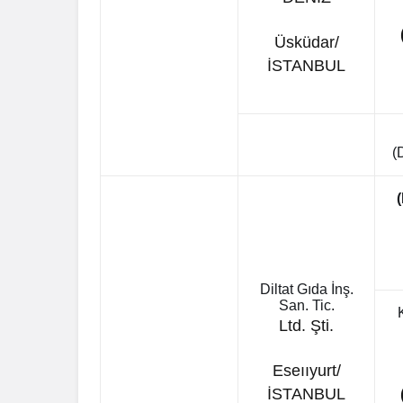
Üsküdar/
İSTANBUL
(
(
Diltat Gıda İnş.
San. Tic.
Ltd. Şti.
Eseııyurt/
İSTANBUL