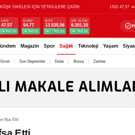
USD
47,57
USD
EURO
BIST
GR. ALTIN
47,57
54,77
13.535,56
6.201,10
P
%0.06
%0.05
%0.93
%0.06
ündem
Magazin
Spor
Sağlık
Teknoloji
Yaşam
Siyas
 Ücret
Son Depremler
Dolar
Borsa
Zamlar
e İfşa Etti
şa Etti