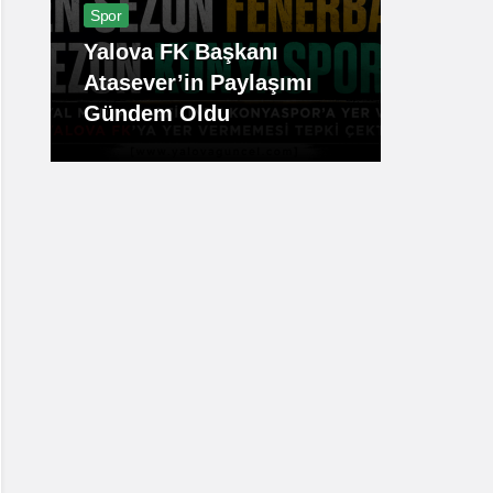
Spor
Günde
Yalova FK Başkanı
Ahmet
Atasever’in Paylaşımı
Yasay
Gündem Oldu
Etti