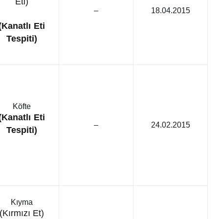
Eti)
–
18.04.2015
Genel
n’la İlgili
(Kanatlı Eti
Sözler Yeniden
Şarkıcı Cansever
Tespiti)
Hayatını Kaybetti!
Köfte
(Kanatlı Eti
–
24.02.2015
Tespiti)
Kıyma
(Kırmızı Et)