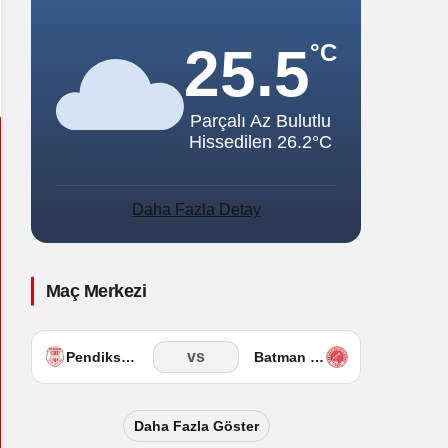
Sistem Modu
Sistem modunu seçin.
25.5
°C
Parçalı Az Bulutlu
Hissedilen 26.2°C
Daha Fazla Detay
Maç Merkezi
vs
Pendikspor
Batman Petrolspor
Daha Fazla Göster