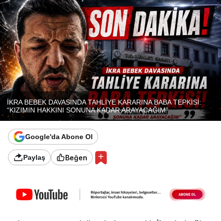
İKRA BEBEK DAVASINDA TAHLİYE KARARINA BABA TEPKİSİ:
“KIZIMIN HAKKINI SONUNA KADAR ARAYACAĞIM”
Google'da Abone Ol
Beğen
Paylaş