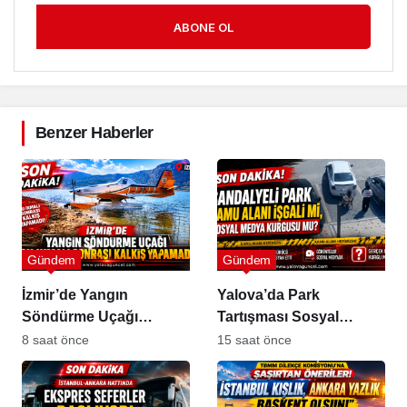
ABONE OL
Benzer Haberler
Gündem
Gündem
İzmir’de Yangın
Yalova’da Park
Söndürme Uçağı
Tartışması Sosyal
Gölette Kalkış
Medyada Büyük Yankı
8 saat önce
15 saat önce
Yapamadı!
Uyandırdı