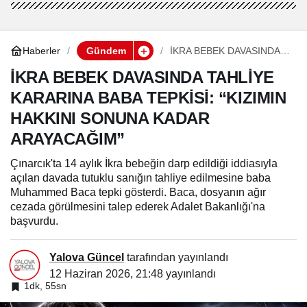
Haberler
Gündem
İKRA BEBEK DAVASINDA
TAHLİYE KARARINA BABA
TEPKİSİ: “KIZIMIN
İKRA BEBEK DAVASINDA TAHLİYE
HAKKINI SONUNA KADAR
KARARINA BABA TEPKİSİ: “KIZIMIN
ARAYACAĞIM”
HAKKINI SONUNA KADAR
ARAYACAĞIM”
Çınarcık'ta 14 aylık İkra bebeğin darp edildiği iddiasıyla
açılan davada tutuklu sanığın tahliye edilmesine baba
Muhammed Baca tepki gösterdi. Baca, dosyanın ağır
cezada görülmesini talep ederek Adalet Bakanlığı'na
başvurdu.
Yalova Güncel
tarafından yayınlandı
12 Haziran 2026, 21:48
yayınlandı
1dk, 55sn