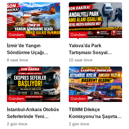
Gündem
Gündem
İzmir’de Yangın
Yalova’da Park
Söndürme Uçağı
Tartışması Sosyal
Gölette Kalkış
Medyada Büyük Yankı
8 saat önce
15 saat önce
Yapamadı!
Uyandırdı
Gündem
Gündem
İstanbul-Ankara Otobüs
TBMM Dilekçe
Seferlerinde Yeni
Komisyonu’na Şaşırtan
Dönem
Öneriler
2 gün önce
2 gün önce