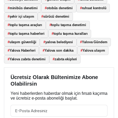
#
minibüs denetimi
#
otobüs denetimi
#
ruhsat kontrolü
#
şehir içi ulaşım
#
sürücü denetimi
#
toplu taşıma araçları
#
toplu taşıma denetimi
#
toplu taşıma haberleri
#
toplu taşıma kuralları
#
ulaşım güvenliği
#
yalova belediyesi
#
Yalova Gündem
#
Yalova Haberleri
#
Yalova son dakika
#
Yalova ulaşım
#
Yalova zabıta denetimi
#
zabıta ekipleri
Ücretsiz Olarak Bültenimize Abone
Olabilirsin
Yeni haberlerden haberdar olmak için fırsatı kaçırma
ve ücretsiz e-posta aboneliği başlat.