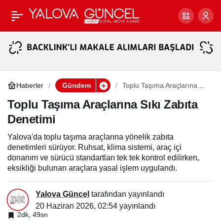
İKRA BEBEK
Paylaş
DAVASINDA TAHLİYE
KARARINA BABA
Haberler
Gündem
Toplu Taşıma Araçlarına
Sıkı Zabıta Denetimi
TEPKİSİ: “KIZIMIN
Toplu Taşıma Araçlarına Sıkı Zabıta
Denetimi
HAKKINI SONUNA
Yalova'da toplu taşıma araçlarına yönelik zabıta
denetimleri sürüyor. Ruhsat, klima sistemi, araç içi
KADAR ARAYACAĞIM”
donanım ve sürücü standartları tek tek kontrol edilirken,
eksikliği bulunan araçlara yasal işlem uygulandı.
Yalova Güncel
tarafından yayınlandı
20 Haziran 2026, 02:54
yayınlandı
2dk, 49sn