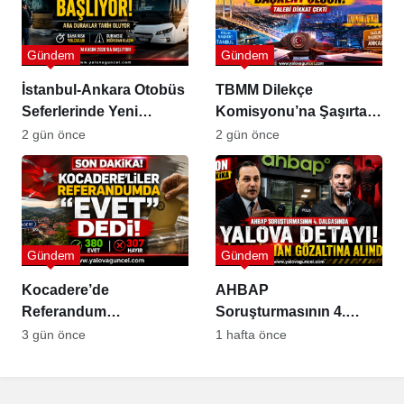
Gündem
Gündem
İstanbul-Ankara Otobüs
TBMM Dilekçe
Seferlerinde Yeni
Komisyonu’na Şaşırtan
Dönem
Öneriler
2 gün önce
2 gün önce
Gündem
Gündem
Kocadere’de
AHBAP
Referandum
Soruşturmasının 4.
Sonuçlandı: Sandıktan
Dalgasında Yalova
3 gün önce
1 hafta önce
“Evet” Çıktı
Detayı