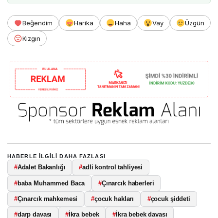
Beğendim
Harika
Haha
Vay
Üzgün
Kızgın
HABERLE ILGILI DAHA FAZLASI
#
Adalet Bakanlığı
#
adli kontrol tahliyesi
#
baba Muhammed Baca
#
Çınarcık haberleri
#
Çınarcık mahkemesi
#
çocuk hakları
#
çocuk şiddeti
#
darp davası
#
İkra bebek
#
İkra bebek davası