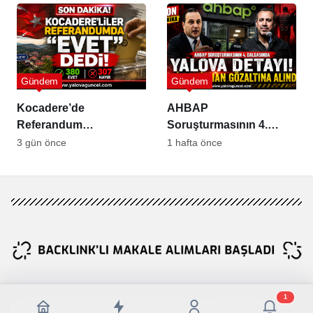
Gündem
Gündem
Kocadere’de
AHBAP
Referandum
Soruşturmasının 4.
Sonuçlandı: Sandıktan
Dalgasında Yalova
3 gün önce
1 hafta önce
“Evet” Çıktı
Detayı
1
Copyright © 2026 , Tüm Hakları Yalova Güncel Haber Aittir !