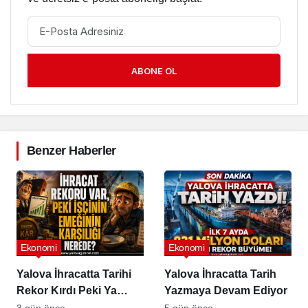
ABONE OL
Benzer Haberler
Ekonomi
Ekonomi
Yalova İhracatta Tarihi
Yalova İhracatta Tarih
Rekor Kırdı Peki Ya
Yazmaya Devam Ediyor
İşçinin Cüzdanı?
3 gün önce
5 gün önce