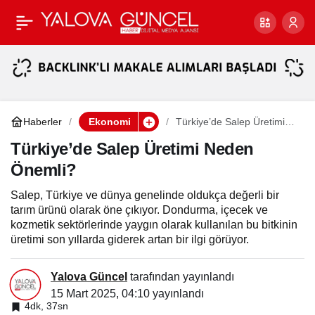
TMSF, Bellona’yı Satışa
Paylaş
Çıkardı
Haberler
Ekonomi
Türkiye’de Salep Üretimi
Neden Önemli?
Türkiye’de Salep Üretimi Neden
Önemli?
Salep, Türkiye ve dünya genelinde oldukça değerli bir
tarım ürünü olarak öne çıkıyor. Dondurma, içecek ve
kozmetik sektörlerinde yaygın olarak kullanılan bu bitkinin
üretimi son yıllarda giderek artan bir ilgi görüyor.
Yalova Güncel
tarafından yayınlandı
15 Mart 2025, 04:10
yayınlandı
4dk, 37sn