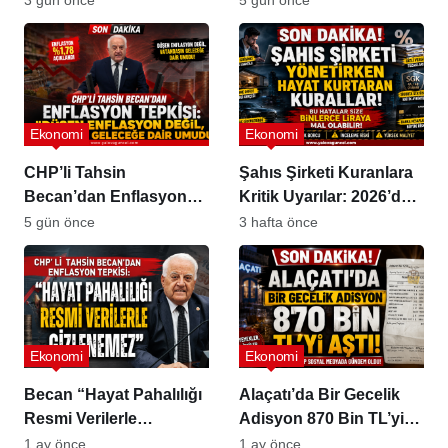
Ekonomi
Ekonomi
CHP’li Tahsin
Şahıs Şirketi Kuranlara
Becan’dan Enflasyon
Kritik Uyarılar: 2026’da
Tepkisi
Vergi ve SGK Hataları
5 gün önce
3 hafta önce
Binlerce Liraya Mal
Olabilir
Ekonomi
Ekonomi
Becan “Hayat Pahalılığı
Alaçatı’da Bir Gecelik
Resmi Verilerle
Adisyon 870 Bin TL’yi
Gizlenemez”
Aştı
1 ay önce
1 ay önce