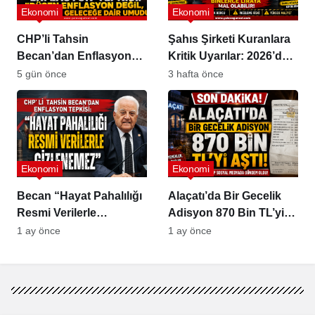
Ekonomi
Ekonomi
CHP’li Tahsin
Şahıs Şirketi Kuranlara
Becan’dan Enflasyon
Kritik Uyarılar: 2026’da
Tepkisi
Vergi ve SGK Hataları
5 gün önce
3 hafta önce
Binlerce Liraya Mal
Olabilir
Ekonomi
Ekonomi
Becan “Hayat Pahalılığı
Alaçatı’da Bir Gecelik
Resmi Verilerle
Adisyon 870 Bin TL’yi
Gizlenemez”
Aştı
1 ay önce
1 ay önce