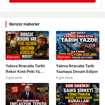
Benzer Haberler
Ekonomi
Ekonomi
Yalova İhracatta Tarihi
Yalova İhracatta Tarih
Rekor Kırdı Peki Ya
Yazmaya Devam Ediyor
İşçinin Cüzdanı?
3 gün önce
5 gün önce