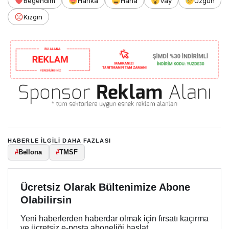
Beğendim
Harika
Haha
Vay
Üzgün
Kızgın
HABERLE ILGILI DAHA FAZLASI
#
Bellona
#
TMSF
Ücretsiz Olarak Bültenimize Abone
Olabilirsin
Yeni haberlerden haberdar olmak için fırsatı kaçırma
ve ücretsiz e-posta aboneliği başlat.