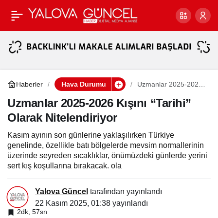
Meteorolojiden Yalova
Paylaş
Uyarısı
Haberler
Hava Durumu
Uzmanlar 2025-2026
Kışını “Tarihi” Olarak
Nitelendiriyor
Uzmanlar 2025-2026 Kışını “Tarihi”
Olarak Nitelendiriyor
Kasım ayının son günlerine yaklaşılırken Türkiye
genelinde, özellikle batı bölgelerde mevsim normallerinin
üzerinde seyreden sıcaklıklar, önümüzdeki günlerde yerini
sert kış koşullarına bırakacak. ola
Yalova Güncel
tarafından yayınlandı
22 Kasım 2025, 01:38
yayınlandı
2dk, 57sn