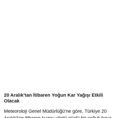
Hissedilen 37.2°C
Rüzgar Hızı
Nem
20 km/h
59%
Basınç
Minimum Sıcaklık
1008mb
32°C
Maksimum Sıcaklık
32°C
20 Aralık’tan İtibaren Yoğun Kar Yağışı Etkili
Olacak
Meteoroloji Genel Müdürlüğü’ne göre, Türkiye 20