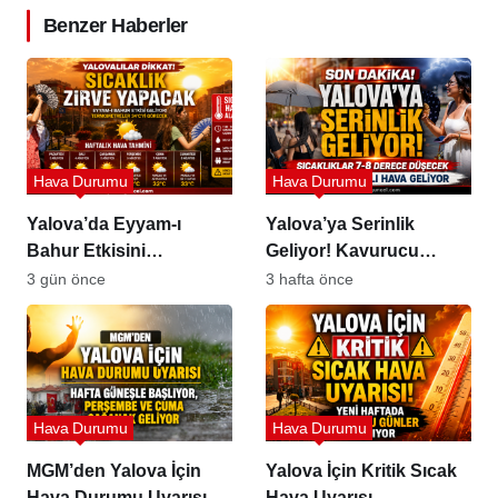
Benzer Haberler
Hava Durumu
Hava Durumu
Yalova’da Eyyam-ı
Yalova’ya Serinlik
Bahur Etkisini
Geliyor! Kavurucu
Gösteriyor
Sıcaklar Sona Eriyor
3 gün önce
3 hafta önce
Hava Durumu
Hava Durumu
MGM’den Yalova İçin
Yalova İçin Kritik Sıcak
Hava Durumu Uyarısı
Hava Uyarısı