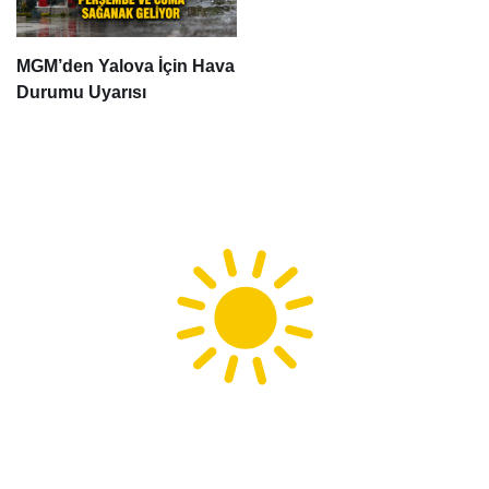
MGM’den Yalova İçin Hava
Durumu Uyarısı
Yalova için Hava Durumu
13:52
32.2
°C
Açık