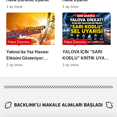
1 ay önce
1 ay önce
Hava Durumu
Hava Durumu
Yalova’da Yaz Havası
YALOVA İÇİN “SARI
Etkisini Gösteriyor:
KODLU” KRİTİK UYARI:
Sıcaklıklar 31 Dereceye
SEL, DOLU VE FIRTINA
2 ay önce
3 ay önce
Kadar Yükselecek
RİSKİNE DİKKAT