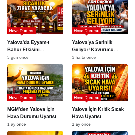
Hava Durumu
Hava Durumu
Yalova’da Eyyam-ı
Yalova’ya Serinlik
Bahur Etkisini
Geliyor! Kavurucu
Gösteriyor
Sıcaklar Sona Eriyor
3 gün önce
3 hafta önce
Hava Durumu
Hava Durumu
MGM’den Yalova İçin
Yalova İçin Kritik Sıcak
Hava Durumu Uyarısı
Hava Uyarısı
1 ay önce
1 ay önce