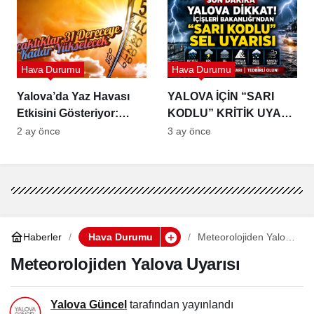
Hava Durumu
Hava Durumu
Yalova’da Yaz Havası
YALOVA İÇİN “SARI
Etkisini Gösteriyor:
KODLU” KRİTİK UYARI:
Sıcaklıklar 31 Dereceye
SEL, DOLU VE FIRTINA
2 ay önce
3 ay önce
Kadar Yükselecek
RİSKİNE DİKKAT
Haberler
Hava Durumu
Meteorolojiden Yalova
Uyarısı
Meteorolojiden Yalova Uyarısı
Yalova Güncel
tarafından yayınlandı