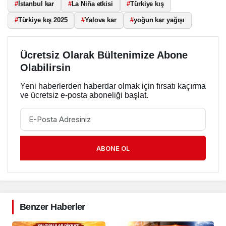
#
İstanbul kar
#
La Niña etkisi
#
Türkiye kış
#
Türkiye kış 2025
#
Yalova kar
#
yoğun kar yağışı
Ücretsiz Olarak Bültenimize Abone
Olabilirsin
Yeni haberlerden haberdar olmak için fırsatı kaçırma
ve ücretsiz e-posta aboneliği başlat.
ABONE OL
Benzer Haberler