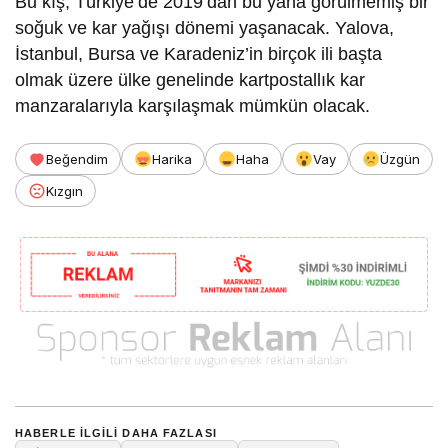
Bu kış, Türkiye’de 2019’dan bu yana görülmemiş bir
soğuk ve kar yağışı dönemi yaşanacak. Yalova,
İstanbul, Bursa ve Karadeniz’in birçok ili başta
olmak üzere ülke genelinde kartpostallık kar
manzaralarıyla karşılaşmak mümkün olacak.
Beğendim
Harika
Haha
Vay
Üzgün
Kızgın
HABERLE ILGILI DAHA FAZLASI