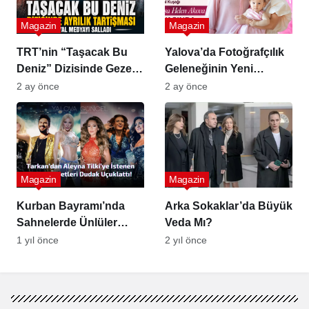
Magazin
Magazin
TRT’nin “Taşacak Bu
Yalova’da Fotoğrafçılık
Deniz” Dizisinde Gezep
Geleneğinin Yeni
Krizi
Temsilcisi Elisa Helen
2 ay önce
2 ay önce
Akova 1 Yaşına Girdi
Magazin
Magazin
Kurban Bayramı’nda
Arka Sokaklar’da Büyük
Sahnelerde Ünlüler
Veda Mı?
Geçidi
1 yıl önce
2 yıl önce