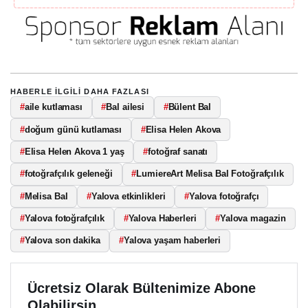
HABERLE ILGILI DAHA FAZLASI
#
aile kutlaması
#
Bal ailesi
#
Bülent Bal
#
doğum günü kutlaması
#
Elisa Helen Akova
#
Elisa Helen Akova 1 yaş
#
fotoğraf sanatı
#
fotoğrafçılık geleneği
#
LumiereArt Melisa Bal Fotoğrafçılık
#
Melisa Bal
#
Yalova etkinlikleri
#
Yalova fotoğrafçı
#
Yalova fotoğrafçılık
#
Yalova Haberleri
#
Yalova magazin
#
Yalova son dakika
#
Yalova yaşam haberleri
Ücretsiz Olarak Bültenimize Abone
Olabilirsin