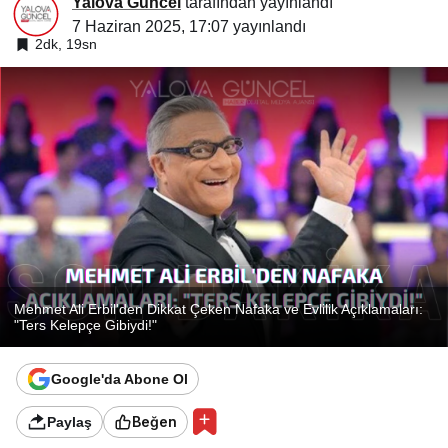
Yalova Güncel
tarafından yayınlandı
7 Haziran 2025, 17:07
yayınlandı
2dk, 19sn
Mehmet Ali Erbil'den Dikkat Çeken Nafaka ve Evlilik Açıklamaları:
"Ters Kelepçe Gibiydi!"
Google'da Abone Ol
Beğen
Paylaş