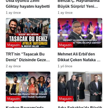
Usta oyuncu Zihni
Behzat Ç. Hayranlarına
Göktay hayatını kaybetti
Büyük Sürpriz! Yeni
Sezonda Geri Dönüyor
1 ay önce
1 ay önce
Magazin
Magazin
TRT’nin “Taşacak Bu
Mehmet Ali Erbil’den
Deniz” Dizisinde Gezep
Dikkat Çeken Nafaka ve
Krizi
Evlilik Açıklamaları:
2 ay önce
1 yıl önce
“Ters Kelepçe Gibiydi!”
Magazin
Magazin
Kurban Bayramı’nda
Arka Sokaklar’da Büyük