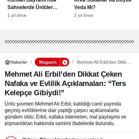
Sahnelerde Ünlüler
Veda Mı?
Geçidi
1 yıl önce
2 yıl önce
Haberler
Magazin
Mehmet Ali Erbil’den Dikkat
Çeken Nafaka ve Evlilik
Açıklamaları: “Ters Kelepçe
Mehmet Ali Erbil’den Dikkat Çeken
Gibiydi!”
Nafaka ve Evlilik Açıklamaları: “Ters
Kelepçe Gibiydi!”
Ünlü şovmen Mehmet Ali Erbil, katıldığı canlı yayında
geçmiş evliliklerine dair yaptığı çarpıcı açıklamalarla
gündem oldu. Erbil, nafaka ödemeleri, mal paylaşımı ve
pişmanlıkları hakkında samimi ifadelerde bulundu.