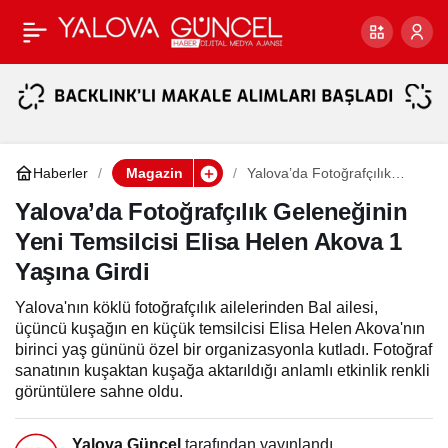
Mehmet Ali Erbil’den
Paylaş
Dikkat Çeken Nafaka ve
Evlilik Açıklamaları: “Ters
Haberler
Magazin
Yalova’da Fotoğrafçılık
Geleneğinin Yeni Temsilcisi
Kelepçe Gibiydi!”
Elisa Helen Akova 1 Yaşına
Yalova’da Fotoğrafçılık Geleneğinin
Girdi
Yeni Temsilcisi Elisa Helen Akova 1
Yaşına Girdi
Yalova'nın köklü fotoğrafçılık ailelerinden Bal ailesi,
üçüncü kuşağın en küçük temsilcisi Elisa Helen Akova'nın
birinci yaş gününü özel bir organizasyonla kutladı. Fotoğraf
sanatının kuşaktan kuşağa aktarıldığı anlamlı etkinlik renkli
görüntülere sahne oldu.
Yalova Güncel
tarafından yayınlandı