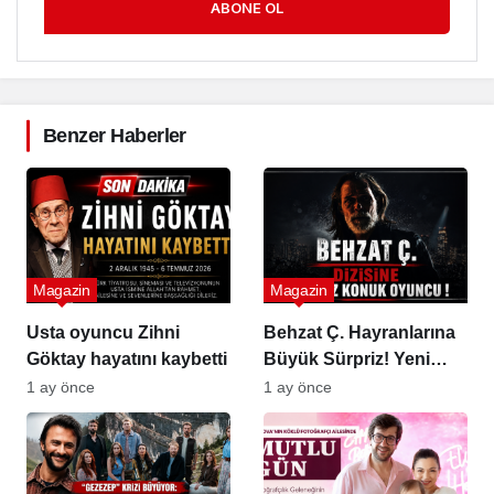
ABONE OL
Benzer Haberler
Magazin
Magazin
Usta oyuncu Zihni
Behzat Ç. Hayranlarına
Göktay hayatını kaybetti
Büyük Sürpriz! Yeni
Sezonda Geri Dönüyor
1 ay önce
1 ay önce