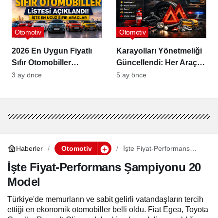
Otomotiv
Otomotiv
2026 En Uygun Fiyatlı
Karayolları Yönetmeliği
Sıfır Otomobiller
Güncellendi: Her Araçta
Açıklandı
Bulunması Zorunlu
3 ay önce
5 ay önce
Ekipmanlar Açıklandı
Haberler
Otomotiv
İşte Fiyat-Performans
Şampiyonu 20 Model
İşte Fiyat-Performans Şampiyonu 20
Model
Türkiye'de memurların ve sabit gelirli vatandaşların tercih
ettiği en ekonomik otomobiller belli oldu. Fiat Egea, Toyota