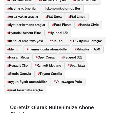
#
Chevrolet Aveo
#
Citroen C Elysee
#
Dacia Sandero
#
dizel araç önerileri
#
ekonomik otomobiller
#
en az yakan araçlar
#
Fiat Egea
#
Fiat Linea
#
fiyat performans araçlar
#
Ford Fiesta
#
Honda Civic
#
Hyundai Accent Blue
#
Hyundai i20
#
ikinci el araç tavsiyesi
#
Kia Rio
#
LPG uyumlu araçlar
#
Memur
#
memur dostu otomobiller
#
Mitsubishi ASX
#
Nissan Micra
#
Opel Corsa
#
Peugeot 301
#
Renault Clio
#
Renault Megane
#
Seat Ibiza
#
Skoda Octavia
#
Toyota Corolla
#
uygun fiyatlı otomobiller
#
Volkswagen Polo
#
yakıt tasarruflu araçlar
Ücretsiz Olarak Bültenimize Abone