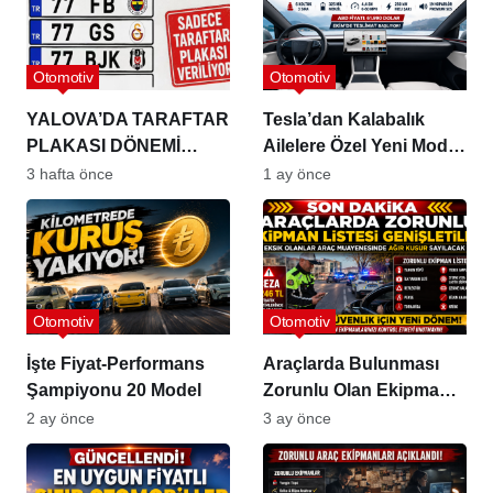
Otomotiv
Otomotiv
YALOVA’DA TARAFTAR
Tesla’dan Kalabalık
PLAKASI DÖNEMİ
Ailelere Özel Yeni Model
BAŞLADI!
Y L Premium
3 hafta önce
1 ay önce
Otomotiv
Otomotiv
İşte Fiyat-Performans
Araçlarda Bulunması
Şampiyonu 20 Model
Zorunlu Olan Ekipman
Listesi Genişletildi
2 ay önce
3 ay önce