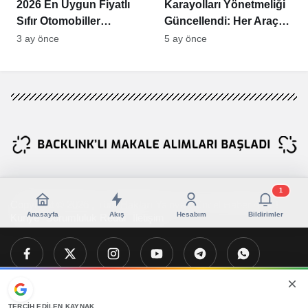
2026 En Uygun Fiyatlı
Karayolları Yönetmeliği
Sıfır Otomobiller
Güncellendi: Her Araçta
Açıklandı
Bulunması Zorunlu
3 ay önce
5 ay önce
Ekipmanlar Açıklandı
1
Copyright © 2026 , Tüm Hakları Yalova Güncel Haber Aittir !
Anasayfa
Akış
Hesabım
Bildirimler
Künye
Sorumluluk Reddi
İletişim
TERCIH EDILEN KAYNAK