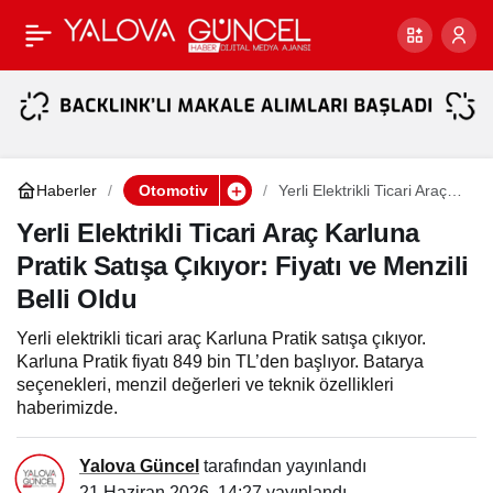
İşte Fiyat-Performans
Paylaş
Şampiyonu 20 Model
Haberler
Otomotiv
Yerli Elektrikli Ticari Araç
Karluna Pratik Satışa
Çıkıyor: Fiyatı ve Menzili
Yerli Elektrikli Ticari Araç Karluna
Belli Oldu
Pratik Satışa Çıkıyor: Fiyatı ve Menzili
Belli Oldu
Yerli elektrikli ticari araç Karluna Pratik satışa çıkıyor.
Karluna Pratik fiyatı 849 bin TL’den başlıyor. Batarya
seçenekleri, menzil değerleri ve teknik özellikleri
haberimizde.
Yalova Güncel
tarafından yayınlandı
21 Haziran 2026, 14:27
yayınlandı