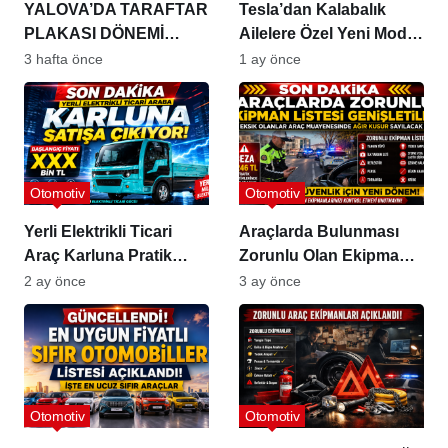
YALOVA’DA TARAFTAR
Tesla’dan Kalabalık
PLAKASI DÖNEMİ
Ailelere Özel Yeni Model
BAŞLADI!
Y L Premium
3 hafta önce
1 ay önce
Otomotiv
Otomotiv
Yerli Elektrikli Ticari
Araçlarda Bulunması
Araç Karluna Pratik
Zorunlu Olan Ekipman
Satışa Çıkıyor: Fiyatı ve
Listesi Genişletildi
2 ay önce
3 ay önce
Menzili Belli Oldu
Otomotiv
Otomotiv