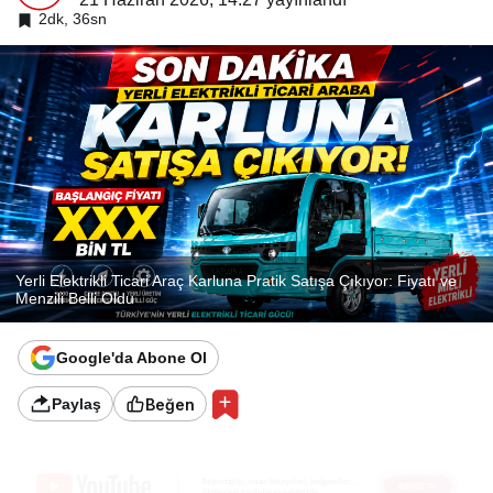
2dk, 36sn
Yerli Elektrikli Ticari Araç Karluna Pratik Satışa Çıkıyor: Fiyatı ve
Menzili Belli Oldu
Google'da Abone Ol
Beğen
Paylaş