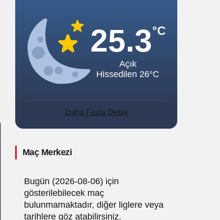
Sistem Modu
Sistem modunu seçin.
25.3
°C
Açık
Hissedilen 26°C
Daha Fazla Detay
Maç Merkezi
Bugün (2026-08-06) için
gösterilebilecek maç
bulunmamaktadır, diğer liglere veya
tarihlere göz atabilirsiniz.