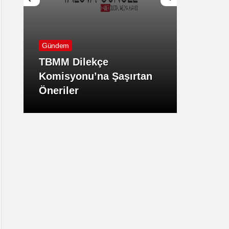
Gündem
Ekonom
TBMM Dilekçe
Komisyonu’na Şaşırtan
Yalova
Öneriler
Yazma