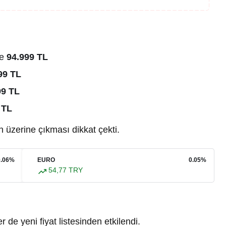
ne
94.999 TL
99 TL
99 TL
 TL
n üzerine çıkması dikkat çekti.
0.06%
EURO
0.05%
54,77 TRY
 de yeni fiyat listesinden etkilendi.