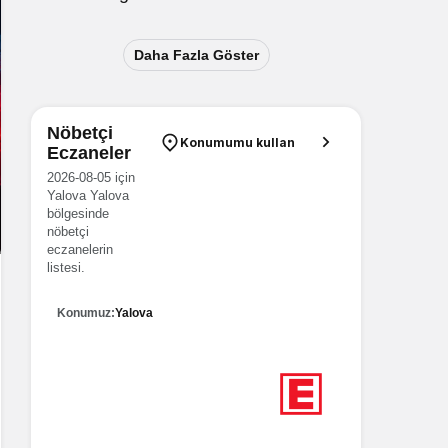
Daha Fazla Göster
Nöbetçi
Konumumu kullan
Eczaneler
2026-08-05 için
Yalova Yalova
bölgesinde
nöbetçi
eczanelerin
listesi.
Konumuz:
Yalova
6
Nöbetçi eczane
Yalova