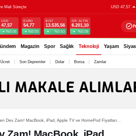
USD
47,57
USD
EURO
BIST
GR. ALTIN
47,57
54,77
13.535,56
6.201,10
P
%0.06
%0.05
%0.93
%0.06
ündem
Magazin
Spor
Sağlık
Teknoloji
Yaşam
Siyas
 Ücret
Son Depremler
Dolar
Borsa
Zamlar
den Dev Zam! MacBook, iPad, Apple TV ve HomePod Fiyatları
v Zam! MacBook, iPad,