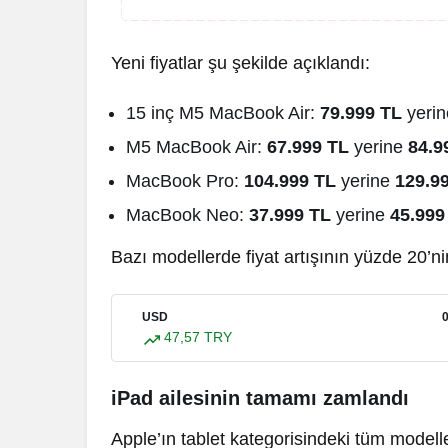
Yeni fiyatlar şu şekilde açıklandı:
15 inç M5 MacBook Air:
79.999 TL
yeri
M5 MacBook Air:
67.999 TL
yerine
84.9
MacBook Pro:
104.999 TL
yerine
129.9
MacBook Neo:
37.999 TL
yerine
45.999
Bazı modellerde fiyat artışının yüzde 20’ni
USD
47,57 TRY
iPad ailesinin tamamı zamlandı
Apple’ın tablet kategorisindeki tüm modeller