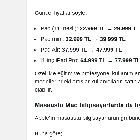
Güncel fiyatlar şöyle:
Siyaset
iPad (11. nesil):
22.999 TL → 29.999 TL
Hava Durumu
Yalova Belediye
iPad mini:
32.999 TL → 39.999 TL
Meclisi’nde Kritik
Yalova’da 
iPad Air:
37.999 TL → 47.999 TL
Dönemeç
Etkisini Gö
11 inç iPad Pro:
64.999 TL → 77.999 T
Özellikle eğitim ve profesyonel kullanım am
modellerindeki artışlar kullanıcıların sat
olabilir.
Masaüstü Mac bilgisayarlarda da fi
Apple’ın masaüstü bilgisayar ürün grubunda
Buna göre;