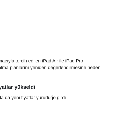
Gündem
Eyyam-ı Bahur
İstanbul-Ankara Otobüs
steriyor
Seferlerinde Yeni Dönem
L
acıyla tercih edilen iPad Air ile iPad Pro
ın alma planlarını yeniden değerlendirmesine neden
yatlar yükseldi
 da yeni fiyatlar yürürlüğe girdi.