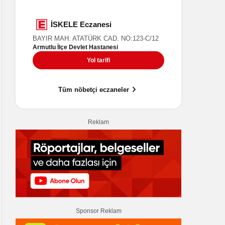
UMUT Eczanesi
İSK
HÜRRİYET MAH. BAĞDAT CAD. NO:32/3
BAYIR MAH
Armutlu İlç
Ara
Yol tarifi
Tüm nöbetçi eczaneler
Reklam
Sponsor Reklam