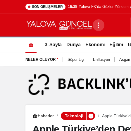
SON GELIŞMELER
3. Sayfa
Dünya
Ekonomi
Eğitim
G
NELER OLUYOR
Süper Lig
Enflasyon
Asgari
Haberler
Teknoloji
Apple Türkiye’
Güncellendi
Apple Türkiye’den De