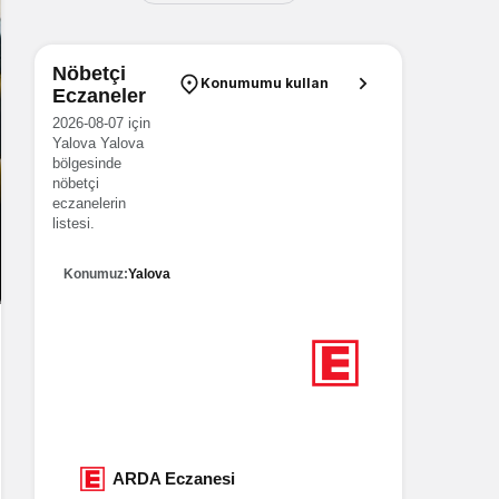
Nöbetçi
Konumumu kullan
Eczaneler
2026-08-07 için
Yalova Yalova
bölgesinde
nöbetçi
eczanelerin
listesi.
Konumuz:
Yalova
6
Nöbetçi eczane
Yalova
BÜŞRA Eczanesi
ARD