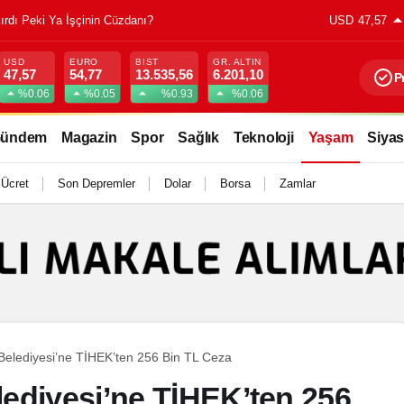
Kırdı Peki Ya İşçinin Cüzdanı?
USD
47,57
USD
EURO
BIST
GR. ALTIN
47,57
54,77
13.535,56
6.201,10
P
%0.06
%0.05
%0.93
%0.06
ündem
Magazin
Spor
Sağlık
Teknoloji
Yaşam
Siyas
 Ücret
Son Depremler
Dolar
Borsa
Zamlar
Belediyesi’ne TİHEK’ten 256 Bin TL Ceza
ediyesi’ne TİHEK’ten 256