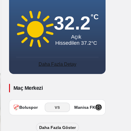
Sistem Modu
Sistem modunu seçin.
32.2
°C
Açık
Hissedilen 37.2°C
Daha Fazla Detay
Maç Merkezi
vs
Boluspor
Manisa FK
Daha Fazla Göster