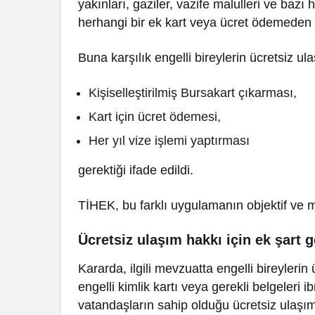
yakınları, gaziler, vazife malulleri ve bazı 
Gündem
herhangi bir ek kart veya ücret ödemeden to
Spor
İzmir’de Yangın
Söndürme Uçağı Gölette
Yalova FK’
Buna karşılık engelli bireylerin ücretsiz ul
Kalkış Yapamadı!
Yönetim ve
Kişiselleştirilmiş Bursakart çıkarması,
Kart için ücret ödemesi,
Her yıl vize işlemi yaptırması
gerektiği ifade edildi.
TİHEK, bu farklı uygulamanın objektif ve
Ücretsiz ulaşım hakkı için ek şart g
Kararda, ilgili mevzuatta engelli bireyleri
engelli kimlik kartı veya gerekli belgeleri 
vatandaşların sahip olduğu ücretsiz ulaşım 