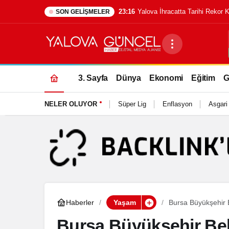
23:16
Yalova İhracatta Tarihi Rekor 
SON GELIŞMELER
3. Sayfa
Dünya
Ekonomi
Eğitim
G
NELER OLUYOR
Süper Lig
Enflasyon
Asgari
Haberler
Yaşam
Bursa Büyükşehir 
Bursa Büyükşehir Bel