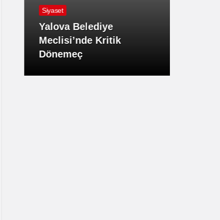
Siyaset
Hava D
Yalova Belediye
Meclisi’nde Kritik
Yalov
Dönemeç
Etkisi