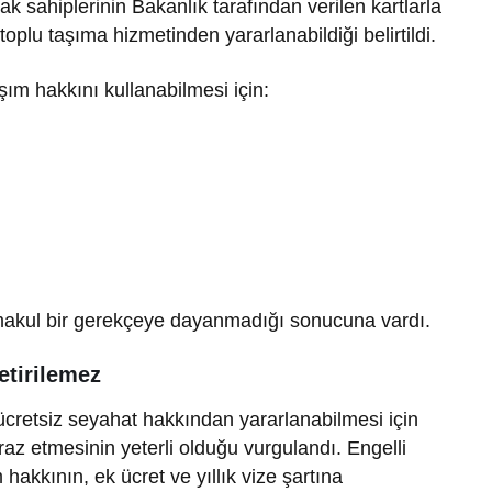
hak sahiplerinin Bakanlık tarafından verilen kartlarla
Yalova’da Park
plu taşıma hizmetinden yararlanabildiği belirtildi.
Tartışması Sosyal
da Gözler
Medyada Büyük Yankı
aşım hakkını kullanabilmesi için:
 Mali Süreçte
Uyandırdı
 makul bir gerekçeye dayanmadığı sonucuna vardı.
etirilemez
n ücretsiz seyahat hakkından yararlanabilmesi için
ibraz etmesinin yeterli olduğu vurgulandı. Engelli
hakkının, ek ücret ve yıllık vize şartına