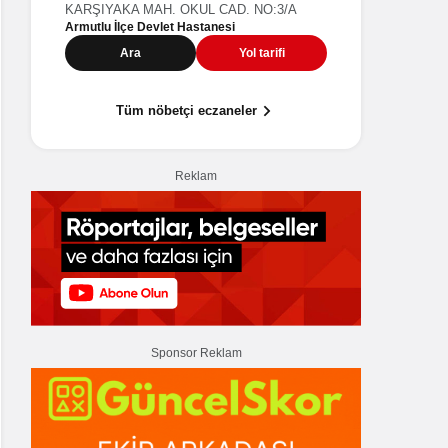
HÜRRİYET MAH. BAĞDAT CAD. NO:42/8-9
KARŞIYAK
Armutlu İlç
Ara
Yol tarifi
A
Tüm nöbetçi eczaneler
Reklam
Sponsor Reklam