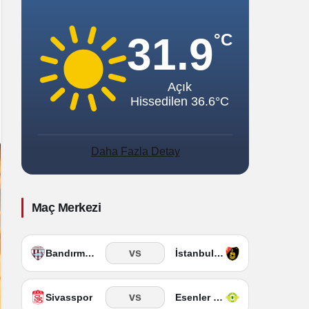
Sistem Modu
Sistem modunu seçin.
31.9
°C
Açık
Hissedilen 36.6°C
Daha Fazla Detay
Maç Merkezi
vs
Bandırmaspor
İstanbulspor
vs
Sivasspor
Esenler Erokspor