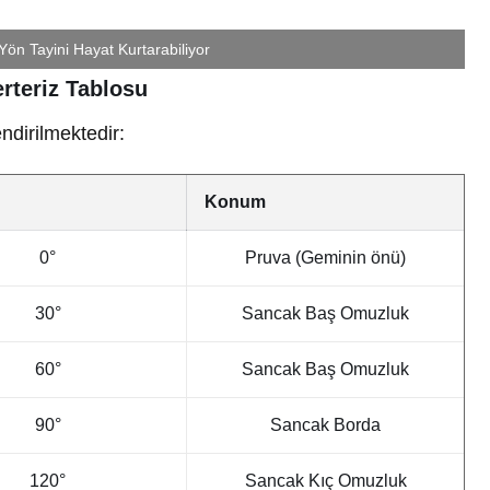
 Yön Tayini Hayat Kurtarabiliyor
rteriz Tablosu
ndirilmektedir:
Konum
0°
Pruva (Geminin önü)
30°
Sancak Baş Omuzluk
60°
Sancak Baş Omuzluk
90°
Sancak Borda
120°
Sancak Kıç Omuzluk