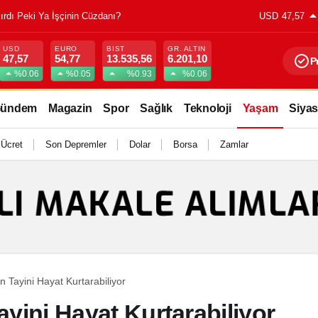
ğı Gölette Kalkış Yapamadı!
USD
47,57
USD
EURO
BIST
GR. ALTIN
47,57
54,77
13.535,56
6.201,10
P
%0.06
%0.05
%0.93
%0.06
ündem
Magazin
Spor
Sağlık
Teknoloji
Yaşam
Siyas
 Ücret
Son Depremler
Dolar
Borsa
Zamlar
n Tayini Hayat Kurtarabiliyor
ayini Hayat Kurtarabiliyor