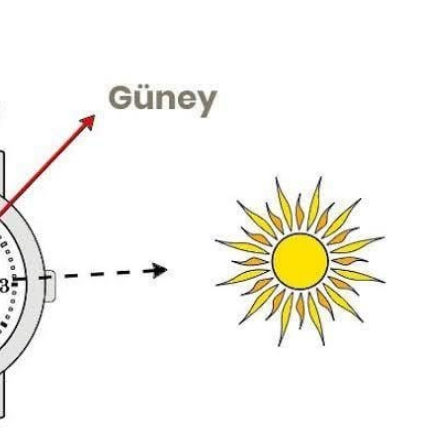
Gündem
Yalova’da Park
Tartışması Sosyal
da Gözler
Medyada Büyük Yankı
 Mali Süreçte
Uyandırdı