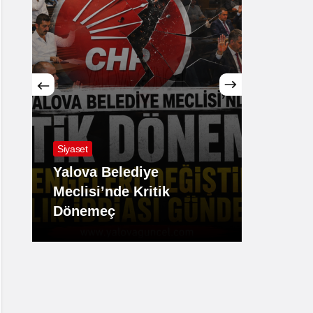
Siyaset
Hava D
Yalova Belediye
Meclisi’nde Kritik
Yalov
Dönemeç
Etkisi