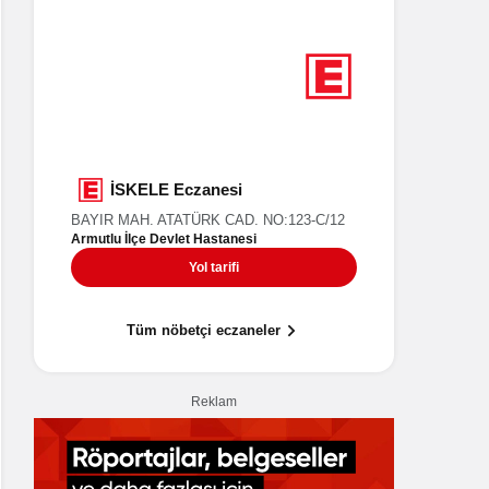
6
Nöbetçi eczane
Yalova
DURU Eczanesi
İSK
CUMHURİYET MAH. AHMET TAMER CAD.
BAYIR MAH
Armutlu İlç
NO:2/1
Ara
Yol tarifi
Tüm nöbetçi eczaneler
Reklam