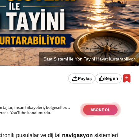
Saat Sistemi ile Yön Tayini Hayat Kurtarabiliyor
Beğen
Paylaş
tronik pusulalar ve dijital
navigasyon
sistemleri