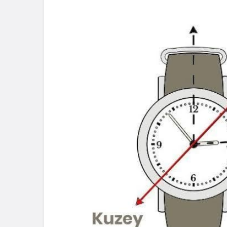
Gündem
Spor
İzmir’de Yangın
Söndürme Uçağı Gölette
Yalova FK’
Kalkış Yapamadı!
Yönetim ve