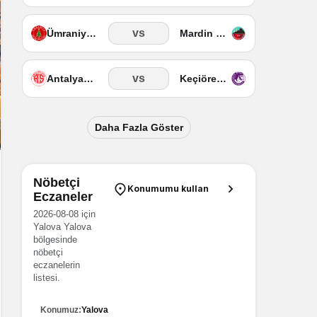
vs
Ümraniyespor
Mardin 1969 Spor
vs
Antalyaspor
Keçiörengücü
Daha Fazla Göster
Nöbetçi
Konumumu kullan
Eczaneler
2026-08-08 için
Yalova Yalova
bölgesinde
nöbetçi
eczanelerin
listesi.
Konumuz:
Yalova