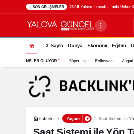
18:29
İzmir’de Yangın Söndürme Uça
SON GELIŞMELER
3. Sayfa
Dünya
Ekonomi
Eğitim
G
NELER OLUYOR
Süper Lig
Enflasyon
Asgari
Haberler
Yaşam
Saat Sistemi ile Yö
Saat Sistemi ile Yön T