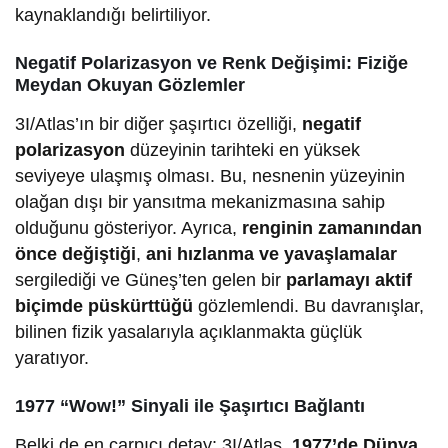
kaynaklandığı belirtiliyor.
Negatif Polarizasyon ve Renk Değişimi: Fiziğe
Meydan Okuyan Gözlemler
3I/Atlas’ın bir diğer şaşırtıcı özelliği,
negatif
polarizasyon
düzeyinin tarihteki en yüksek
seviyeye ulaşmış olması. Bu, nesnenin yüzeyinin
olağan dışı bir yansıtma mekanizmasına sahip
olduğunu gösteriyor. Ayrıca,
renginin zamanından
önce değiştiği
,
ani hızlanma ve yavaşlamalar
sergilediği ve Güneş’ten gelen bir
parlamayı aktif
biçimde püskürttüğü
gözlemlendi. Bu davranışlar,
bilinen fizik yasalarıyla açıklanmakta güçlük
yaratıyor.
1977 “Wow!” Sinyali ile Şaşırtıcı Bağlantı
Belki de en çarpıcı detay: 3I/Atlas,
1977’de Dünya