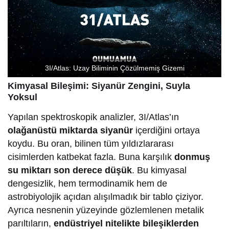
3I/Atlas: Uzay Biliminin Çözülmemiş Gizemi
Kimyasal Bileşimi: Siyanür Zengini, Suyla
Yoksul
Yapılan spektroskopik analizler, 3I/Atlas’ın
olağanüstü miktarda siyanür
içerdiğini ortaya
koydu. Bu oran, bilinen tüm yıldızlararası
cisimlerden katbekat fazla. Buna karşılık
donmuş
su miktarı son derece düşük
. Bu kimyasal
dengesizlik, hem termodinamik hem de
astrobiyolojik açıdan alışılmadık bir tablo çiziyor.
Ayrıca nesnenin yüzeyinde gözlemlenen metalik
parıltıların,
endüstriyel nitelikte bileşiklerden