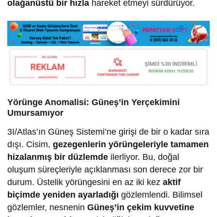
olağanüstü bir hızla
hareket etmeyi sürdürüyor.
Yörünge Anomalisi: Güneş’in Yerçekimini
Umursamıyor
3I/Atlas’ın Güneş Sistemi’ne girişi de bir o kadar sıra
dışı. Cisim,
gezegenlerin yörüngeleriyle tamamen
hizalanmış bir düzlemde
ilerliyor. Bu, doğal
oluşum süreçleriyle açıklanması son derece zor bir
durum. Üstelik yörüngesini en az iki kez
aktif
biçimde yeniden ayarladığı
gözlemlendi. Bilimsel
gözlemler, nesnenin
Güneş’in çekim kuvvetine