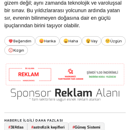
gizem değil; aynı zamanda teknolojik ve varoluşsal
bir sınav. Bu yıldızlararası yolcunun ardında yatan
sır, evrenin bilinmeyen doğasına dair en güçlü
ipuçlarından birini taşıyor olabilir.
Beğendim
Harika
Haha
Vay
Üzgün
Kızgın
HABERLE ILGILI DAHA FAZLASI
#
3I/Atlas
#
astrofizik keşifleri
#
Güneş Sistemi