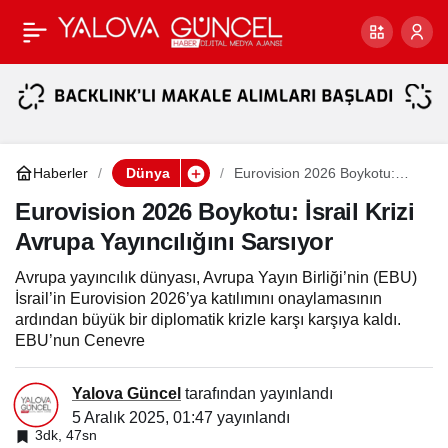
3I/Atlas: Uzay Biliminin
Paylaş
Çözülmemiş Gizemi
Haberler
Dünya
Eurovision 2026 Boykotu:
İsrail Krizi Avrupa
Yayıncılığını Sarsıyor
Eurovision 2026 Boykotu: İsrail Krizi
Avrupa Yayıncılığını Sarsıyor
Avrupa yayıncılık dünyası, Avrupa Yayın Birliği’nin (EBU)
İsrail’in Eurovision 2026’ya katılımını onaylamasının
ardından büyük bir diplomatik krizle karşı karşıya kaldı.
EBU’nun Cenevre
Yalova Güncel
tarafından yayınlandı
5 Aralık 2025, 01:47
yayınlandı
3dk, 47sn