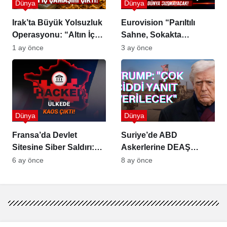
Dünya
Dünya
Irak’ta Büyük Yolsuzluk
Eurovision “Parıltılı
Operasyonu: “Altın İç
Sahne, Sokakta
Çamaşırı”
Soykırım Tepkisi”
1 ay önce
3 ay önce
Dünya
Dünya
Fransa’da Devlet
Suriye’de ABD
Sitesine Siber Saldırı:
Askerlerine DEAŞ
1,2 Milyon Kişinin
Saldırısı: 2 Asker ve 1
6 ay önce
8 ay önce
Finansal Verileri
Tercüman Hayatını
Tehlikede
Kaybetti