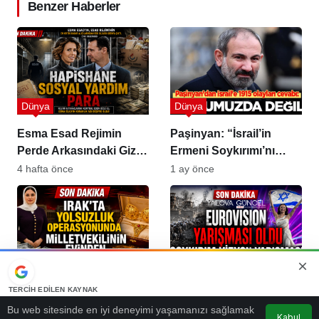
Benzer Haberler
Dünya
Dünya
Esma Esad Rejimin
Paşinyan: “İsrail’in
Perde Arkasındaki Gizli
Ermeni Soykırımı’nı
Güç
Tanımayacağız”
4 hafta önce
1 ay önce
Dünya
Dünya
TERCIH EDILEN KAYNAK
Irak’ta Büyük Yolsuzluk
Eurovision “Parıltılı
Google'da bizi öne çıkarın
Operasyonu: “Altın İç
Sahne, Sokakta
Bu web sitesinde en iyi deneyimi yaşamanızı sağlamak
Kabul
Kaynağı Ekle