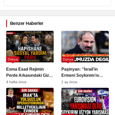
Benzer Haberler
Dünya
Dünya
Esma Esad Rejimin
Paşinyan: “İsrail’in
Perde Arkasındaki Gizli
Ermeni Soykırımı’nı
Güç
Tanımayacağız”
4 hafta önce
1 ay önce