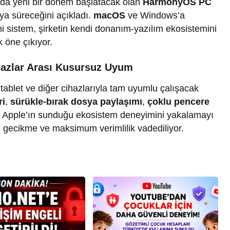
ında yeni bir dönem başlatacak olan
HarmonyOS
PC
aya süreceğini açıkladı.
macOS
ve Windows’a
i sistem, şirketin kendi donanım-yazılım ekosistemini
k öne çıkıyor.
hazlar Arası Kusursuz Uyum
tablet ve diğer cihazlarıyla tam uyumlu çalışacak
ri
,
sürükle-bırak dosya paylaşımı
,
çoklu pencere
rle Apple’ın sunduğu ekosistem deneyimini yakalamayı
m gecikme ve maksimum verimlilik vadediliyor.