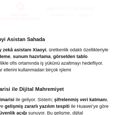
aoyi Asistan Sahada
 zekâ asistanı Xiaoyi
, üretkenlik odaklı özellikleriyle
tleme
,
sunum hazırlama
,
görselden tablo
ellikle ofis ortamında iş yükünü azaltmayı hedefliyor.
r ellerini kullanmadan birçok işlemi
isi ile Dijital Mahremiyet
imarisi
ile geliyor. Sistem;
şifrelenmiş veri katmanı
,
ve
gelişmiş zararlı yazılım tespiti
ile Huawei’ye göre
Gündem
venlik açığı
sunuyor. Bu gelişme, dijital