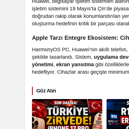
Huawei, bilgisayar işletim sistemleri alan
işletim sistemini 19 Mayıs’ta Çin’de piyas
doğrudan rakip olarak konumlandırılan yen
oluşturma hedefinin kritik bir parçası olara
Apple Tarzı Entegre Ekosistem: Ci
HarmonyOS PC, Huawei’nin akıllı telefon, 
şekilde tasarlandı. Sistem,
uygulama dev
yönetimi
,
ekran yansıtma
gibi özellikle
hedefliyor. Cihazlar arası geçişte minimu
Göz Atın