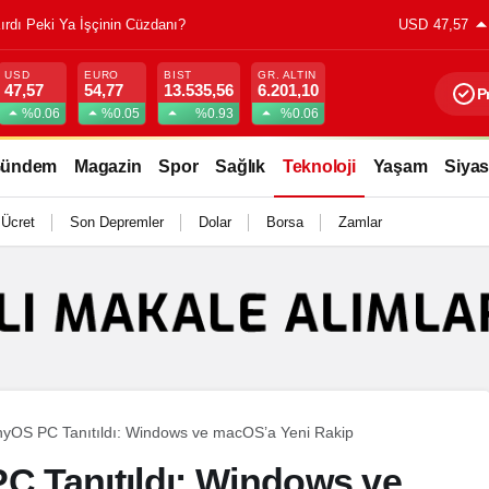
Kırdı Peki Ya İşçinin Cüzdanı?
USD
47,57
USD
EURO
BIST
GR. ALTIN
47,57
54,77
13.535,56
6.201,10
P
%0.06
%0.05
%0.93
%0.06
ündem
Magazin
Spor
Sağlık
Teknoloji
Yaşam
Siyas
 Ücret
Son Depremler
Dolar
Borsa
Zamlar
OS PC Tanıtıldı: Windows ve macOS’a Yeni Rakip
 Tanıtıldı: Windows ve