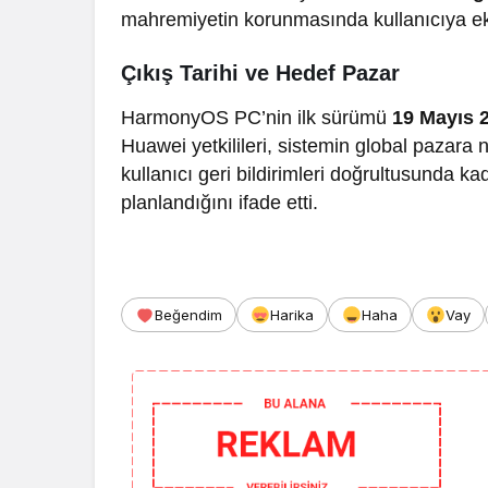
Gündem
mahremiyetin korunmasında kullanıcıya eks
Spor
İzmir’de Yangın
Söndürme Uçağı Gölette
Yalova FK’
Çıkış Tarihi ve Hedef Pazar
Kalkış Yapamadı!
Yönetim ve
HarmonyOS PC’nin ilk sürümü
19 Mayıs 
Huawei yetkilileri, sistemin global pazara
kullanıcı geri bildirimleri doğrultusunda k
planlandığını ifade etti.
Beğendim
Harika
Haha
Vay