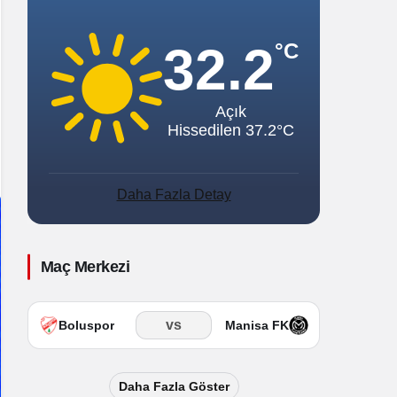
Sistem Modu
Sistem modunu seçin.
32.2
°C
Açık
Hissedilen 37.2°C
Daha Fazla Detay
Maç Merkezi
vs
Boluspor
Manisa FK
Daha Fazla Göster