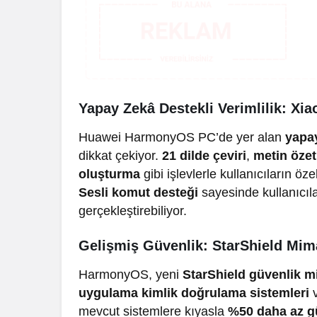
Yapay Zekâ Destekli Verimlilik: Xi
Huawei HarmonyOS PC’de yer alan
yapay
dikkat çekiyor.
21 dilde çeviri
,
metin öze
oluşturma
gibi işlevlerle kullanıcıların öz
Sesli komut desteği
sayesinde kullanıcıla
gerçekleştirebiliyor.
Gelişmiş Güvenlik: StarShield Mimar
HarmonyOS, yeni
StarShield güvenlik m
uygulama kimlik doğrulama sistemleri
mevcut sistemlere kıyasla
%50 daha az gü