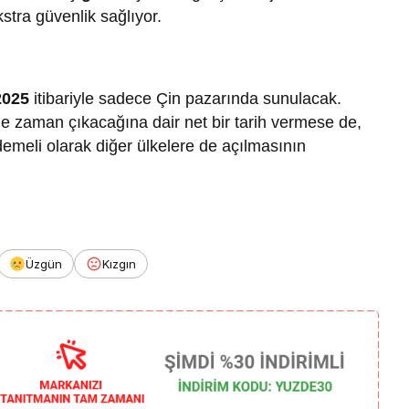
Yalova’da Park
tra güvenlik sağlıyor.
Tartışması Sosyal
da Gözler
Medyada Büyük Yankı
 Mali Süreçte
Uyandırdı
2025
itibariyle sadece Çin pazarında sunulacak.
 ne zaman çıkacağına dair net bir tarih vermese de,
ademeli olarak diğer ülkelere de açılmasının
Üzgün
Kızgın