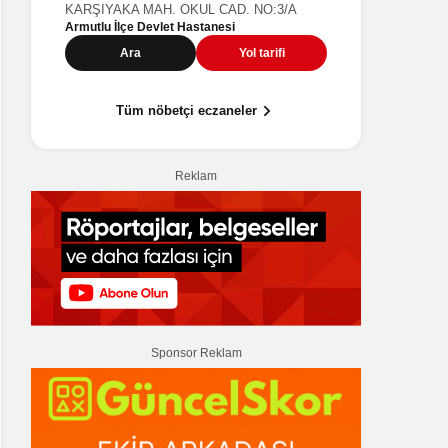
HÜRRİYET MAH. BAĞDAT CAD. NO:42/8-9
KARŞIYAK
Armutlu İlç
Ara
Yol tarifi
A
Tüm nöbetçi eczaneler
Reklam
Sponsor Reklam