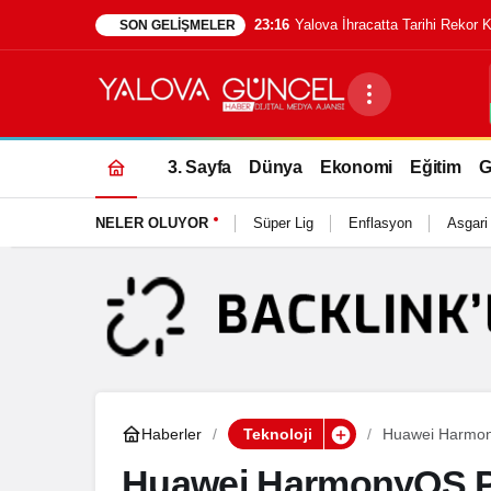
23:16
Yalova İhracatta Tarihi Rekor 
SON GELIŞMELER
3. Sayfa
Dünya
Ekonomi
Eğitim
G
NELER OLUYOR
Süper Lig
Enflasyon
Asgari
Haberler
Teknoloji
Huawei Harmony
Huawei HarmonyOS PC