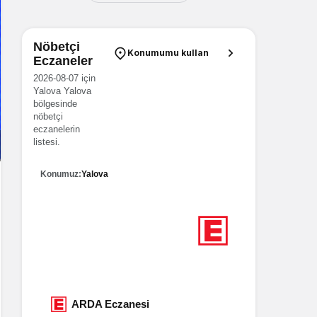
Nöbetçi
Konumumu kullan
Eczaneler
2026-08-07 için
Yalova Yalova
bölgesinde
nöbetçi
eczanelerin
listesi.
Konumuz:
Yalova
6
Nöbetçi eczane
Yalova
BÜŞRA Eczanesi
ARD