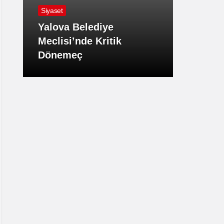
Siyaset
Hava D
Yalova Belediye
Meclisi’nde Kritik
Yalov
Dönemeç
Etkisi