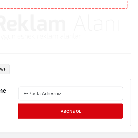
ows
ne
ABONE OL
.